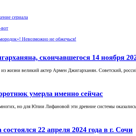
жение сериала
-вот
имородок»! Невозможно не обжечься!
арханяна, скончавшегося 14 ноября 2020
 из жизни великий актер Армен Джигарханян. Советский, россий
оротнюк умерла именно сейчас
я многих, но для Юлии Лифановой эти древние системы оказалис
остоялся 22 апреля 2024 года в г. Сочи