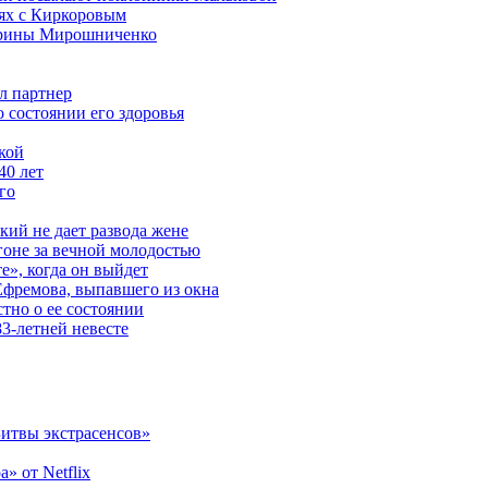
ях с Киркоровым
 Ирины Мирошниченко
л партнер
о состоянии его здоровья
кой
40 лет
го
ий не дает развода жене
гоне за вечной молодостью
», когда он выйдет
Ефремова, выпавшего из окна
стно о ее состоянии
3-летней невесте
Битвы экстрасенсов»
» от Netflix