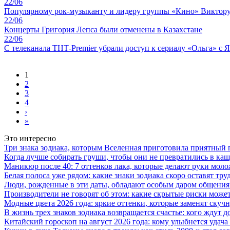
22/06
Популярному рок-музыканту и лидеру группы «Кино» Виктору Ц
22/06
Концерты Григория Лепса были отменены в Казахстане
22/06
С телеканала ТНТ-Premier убрали доступ к сериалу «Ольга» с 
1
2
3
4
›
»
Это интересно
Три знака зодиака, которым Вселенная приготовила приятный 
Когда лучше собирать груши, чтобы они не превратились в каш
Маникюр после 40: 7 оттенков лака, которые делают руки моло
Белая полоса уже рядом: какие знаки зодиака скоро оставят тр
Люди, рожденные в эти даты, обладают особым даром общения:
Производители не говорят об этом: какие скрытые риски может
Модные цвета 2026 года: яркие оттенки, которые заменят ску
В жизнь трех знаков зодиака возвращается счастье: кого ждут
Китайский гороскоп на август 2026 года: кому улыбнется удача 