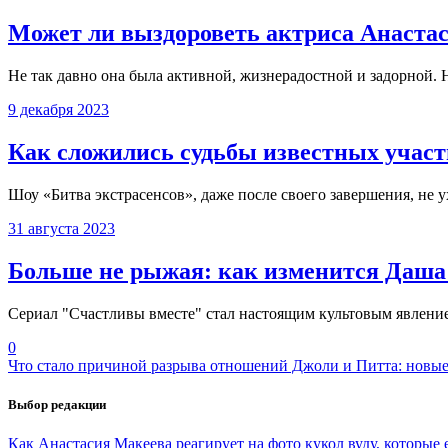
Может ли выздороветь актриса Анастаси
Не так давно она была активной, жизнерадостной и задорной. Н
9 декабря 2023
Как сложились судьбы известных участ
Шоу «Битва экстрасенсов», даже после своего завершения, не у
31 августа 2023
Больше не рыжая: как изменится Даша 
Сериал "Счастливы вместе" стал настоящим культовым явление
0
Что стало причиной разрыва отношений Джоли и Питта: новые
Выбор редакции
Как Анастасия Макеева реагирует на фото кукол вуду, которы