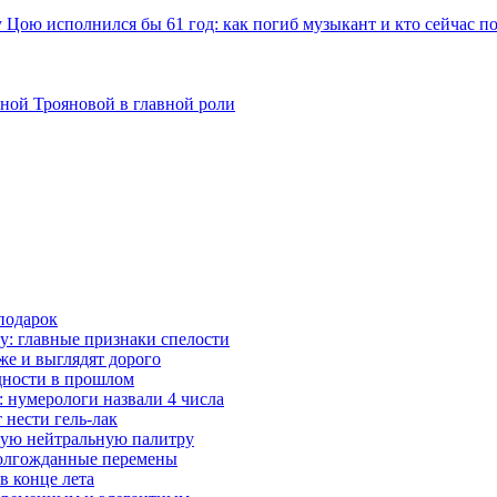
ою исполнился бы 61 год: как погиб музыкант и кто сейчас по
Яной Трояновой в главной роли
подарок
у: главные признаки спелости
же и выглядят дорого
удности в прошлом
 нумерологи назвали 4 числа
 нести гель-лак
чную нейтральную палитру
 долгожданные перемены
в конце лета