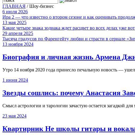
ГЛАВНАЯ
/
Шоу-бизнес
6 июля 2026
Ира 2 — что известно о втором сезоне и как оценивать продол
13 мая 2025
Какие четыре знака зодиака ждет расцвет во всех делах уже вот
29 апреля 2025
Тысяча градусов по Фаренгейту любви и страсти в сериале «З
13 ноября 2024
Биография и личная жизнь Армена Джиг
Утро 14 ноября 2020 года принесло печальную новость — ушел
1 июня 2024
Звезды сошлись: почему Анастасия Зав
Смысл астрологии и тарологии зачастую остается загадкой дл
23 мая 2024
Квартирник Не школы гитары и вокала с