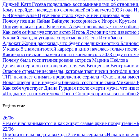
Диджей Катя Гусева поделилась воспоминаниями об отношени
Кому перейдет наследство скончавшейся 3 августа 2023 года
В Юрмале Алле Пугачевой стало хуже, к ней приехала дочь
Почему певица Лайма Вайкуле поссорилась с Игорем Крутым
Популярная актриса Кристина Асмус призналась, что ее избива
Как себя сейчас чувствует актер Игорь Ясулович: что известно 
В какой скандал угодила спортсменка Елена Исинбаева
Адвокат Жорин рассказал, что будет с недвижимостью Блиновс
У каких 5 знаменитостей карьера в кино началась только после 
Какие российские знаменитости скончались в 2023 году и от че
Почему была госпитализирована актриса Марина Неёлова
Довел до нервного истощения: почему Венцеслав Венгржановск
Опасное стремление: звезды, которые трагически погибли в по
ТНТ начинает снимать продолжение сериала «Счастливы вместе
Новая операция и надежды близких: состояние сына Михаила 
Как себя чувствует Диана Гурцкая после смерти мужа, что изве
«Подрастет, и поженимся»: Гоген Солнцев признался в любви 8
Ещё по теме
26/06
Чем сейчас занимаются и как живут самые яркие победители «
22/06
Приблизительная дата выхода 2 сезона сериала «Игра в кальмара