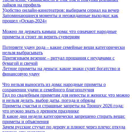
лайков на профиль
Удобство онлайн-кинотеатров: выбираем сериал на вечер
Запоминающиеся моменты и неожиданные выходки: как
прошел «Оскар-2024»
Можно ли держать камыш дома: что означают народные
приметы и стоит ли верить суевериям
Потеряете удачу рода – какие семейные вещи категорически
нельзя выбрасывать
Притягиваем везение – ритуал прощания с неудачами с
бумагой и свечой
Летние приметы на деньги: какие знаки сулят богатство и
финансовую удачу
Что нельзя выносить из дома: народные приметы о
сохранении удачи и семейного благополучия
Гид по свадебным приметам для невесты и жениха: что можно
и нельзя делать, выбор даты, погода и обряды
Приметы счастья и страшные запреты на Троицу 2026 года:
что нужно знать о древнем празднике
В какие дни недели категорически запрещено стирать вещи:
приметы и объяснения
Зачем русские стучат по дереву и плюют через плечо: откуда