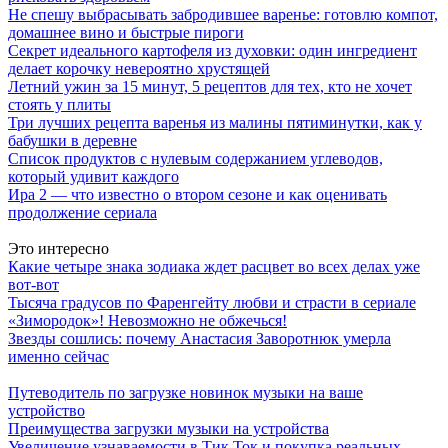
Не спешу выбрасывать забродившее варенье: готовлю компот,
домашнее вино и быстрые пироги
Секрет идеального картофеля из духовки: один ингредиент
делает корочку невероятно хрустящей
Летний ужин за 15 минут, 5 рецептов для тех, кто не хочет
стоять у плиты
Три лучших рецепта варенья из малины пятиминутки, как у
бабушки в деревне
Список продуктов с нулевым содержанием углеводов,
который удивит каждого
Ира 2 — что известно о втором сезоне и как оценивать
продолжение сериала
Это интересно
Какие четыре знака зодиака ждет расцвет во всех делах уже
вот-вот
Тысяча градусов по Фаренгейту любви и страсти в сериале
«Зимородок»! Невозможно не обжечься!
Звезды сошлись: почему Анастасия Заворотнюк умерла
именно сейчас
Путеводитель по загрузке новинок музыки на ваше
устройство
Преимущества загрузки музыки на устройства
Увеличение узнаваемости в Тик Ток и покупка реальных