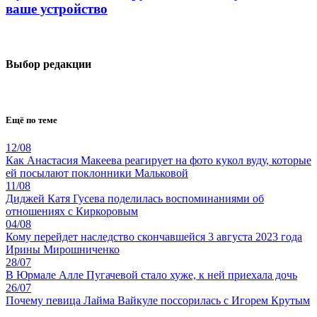
ваше устройство
Выбор редакции
Ещё по теме
12/08
Как Анастасия Макеева реагирует на фото кукол вуду, которые
ей посылают поклонники Мальковой
11/08
Диджей Катя Гусева поделилась воспоминаниями об
отношениях с Киркоровым
04/08
Кому перейдет наследство скончавшейся 3 августа 2023 года
Ирины Мирошниченко
28/07
В Юрмале Алле Пугачевой стало хуже, к ней приехала дочь
26/07
Почему певица Лайма Вайкуле поссорилась с Игорем Крутым