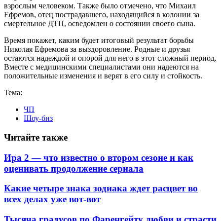
взрослым человеком. Также было отмечено, что Михаил
Ефремов, отец пострадавшего, находящийся в колонии за
смертельное ДТП, осведомлен о состоянии своего сына.
Время покажет, каким будет итоговый результат борьбы
Николая Ефремова за выздоровление. Родные и друзья
остаются надеждой и опорой для него в этот сложный период.
Вместе с медицинскими специалистами они надеются на
положительные изменения и верят в его силу и стойкость.
Тема:
ЧП
Шоу-биз
Читайте также
Ира 2 — что известно о втором сезоне и как
оценивать продолжение сериала
Какие четыре знака зодиака ждет расцвет во
всех делах уже вот-вот
Тысяча градусов по Фаренгейту любви и страсти