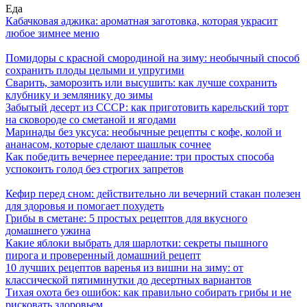
Еда
Кабачковая аджика: ароматная заготовка, которая украсит
любое зимнее меню
Помидоры с красной смородиной на зиму: необычный способ
сохранить плоды целыми и упругими
Сварить, заморозить или высушить: как лучше сохранить
клубнику и землянику до зимы
Забытый десерт из СССР: как приготовить карельский торт
на сковороде со сметаной и ягодами
Маринады без уксуса: необычные рецепты с кофе, колой и
ананасом, которые сделают шашлык сочнее
Как победить вечернее переедание: три простых способа
успокоить голод без строгих запретов
Кефир перед сном: действительно ли вечерний стакан полезен
для здоровья и помогает похудеть
Грибы в сметане: 5 простых рецептов для вкусного
домашнего ужина
Какие яблоки выбрать для шарлотки: секреты пышного
пирога и проверенный домашний рецепт
10 лучших рецептов варенья из вишни на зиму: от
классической пятиминутки до десертных вариантов
Тихая охота без ошибок: как правильно собирать грибы и не
рисковать здоровьем