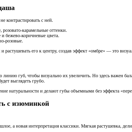
даша
не контрастировать с ней.
, розовато-карамельные оттенки.
 и бежево-коричневые цвета.
но-розовые.
 растушевать его к центру, создав эффект «омбре» — это визуа
ю линию губ, чтобы визуально их увеличить. Но здесь важен бал
удет выглядеть грубо.
ение натуральности и делают губы объемными без эффекта «пер
сть с изюминкой
шлое, а новая интерпретация классики. Мягкая растушевка, дел