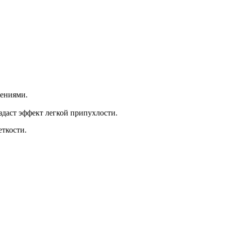
жениями.
здаст эффект легкой припухлости.
еткости.