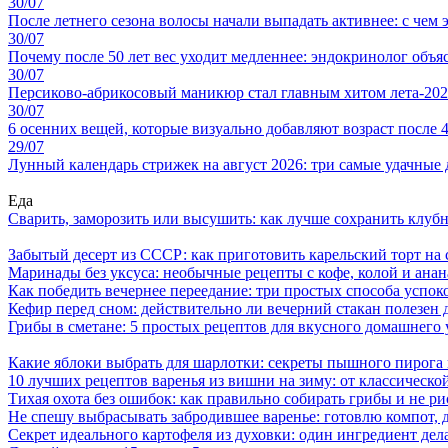
30/07
После летнего сезона волосы начали выпадать активнее: с чем э
30/07
Почему после 50 лет вес уходит медленнее: эндокринолог объя
30/07
Персиково-абрикосовый маникюр стал главным хитом лета-2026
30/07
6 осенних вещей, которые визуально добавляют возраст после 4
29/07
Лунный календарь стрижек на август 2026: три самые удачные 
Еда
Сварить, заморозить или высушить: как лучше сохранить клуб
Забытый десерт из СССР: как приготовить карельский торт на 
Маринады без уксуса: необычные рецепты с кофе, колой и ана
Как победить вечернее переедание: три простых способа успоко
Кефир перед сном: действительно ли вечерний стакан полезен д
Грибы в сметане: 5 простых рецептов для вкусного домашнего
Какие яблоки выбрать для шарлотки: секреты пышного пирог
10 лучших рецептов варенья из вишни на зиму: от классическ
Тихая охота без ошибок: как правильно собирать грибы и не ри
Не спешу выбрасывать забродившее варенье: готовлю компот,
Секрет идеального картофеля из духовки: один ингредиент дел