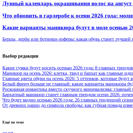
Лунный календарь окрашивания волос на август 
Что обновить в гардеробе к осени 2026 года: мо
Какие варианты маникюра будут в моде осенью 2
Берцы, дерби или ботинки-лоферы: какая обувь станет лучшей 
Выбор редакции
Какие сумки будут носить осенью 2026 года: 8 главных трендов
Маникюр на осень 2026: клетка, твид и бархат как главные иде
Главные цвета обуви на осень 2026: 5 оттенков, которые будут
Белый френч больше не главный: какие варианты маникюра буд
Роскошная романтика вместо скучного минимализма: главный 
Бархатный маникюр станет главным трендом осени 2026: поче
Что будет модно осенью 2026 года: 26 главных тенденций сезон
От древних цариц до символа свободы: как губная помада из
Ещё по теме