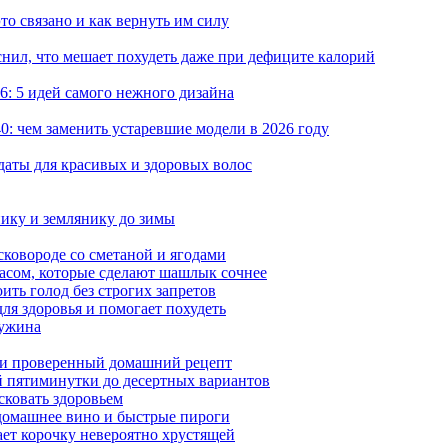
то связано и как вернуть им силу
снил, что мешает похудеть даже при дефиците калорий
: 5 идей самого нежного дизайна
0: чем заменить устаревшие модели в 2026 году
даты для красивых и здоровых волос
нику и землянику до зимы
сковороде со сметаной и ягодами
насом, которые сделают шашлык сочнее
ить голод без строгих запретов
ля здоровья и помогает похудеть
 ужина
а и проверенный домашний рецепт
ой пятиминутки до десертных вариантов
сковать здоровьем
 домашнее вино и быстрые пироги
ает корочку невероятно хрустящей