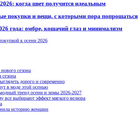
2026: когда цвет получится идеальным
дные покупки и вещи, с которыми пора попрощаться
026 года: омбре, кошачий глаз и минимализм
покупкой к осени 2026
 нового сезона
и сезона
 выглядеть дорого и современно
ут в моде этой осенью
модный тренд осени и зимы 2026-2027
му все выбирают эффект мягкого велюра
а
менила историю женщин