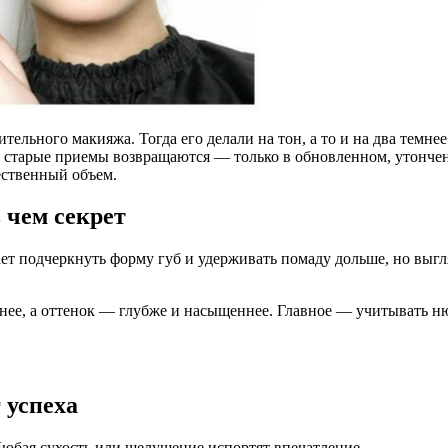
тельного макияжа. Тогда его делали на тон, а то и на два темне
е, старые приемы возвращаются — только в обновленном, утончен
тественный объем.
 чем секрет
т подчеркнуть форму губ и удерживать помаду дольше, но выгля
ее, а оттенок — глубже и насыщеннее. Главное — учитывать нюа
 успеха
Любая сухость или шелушение испортят впечатление.