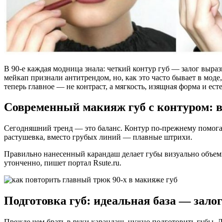
В 90-е каждая модница знала: четкий контур губ — залог вырази
мейкап признали антитрендом, но, как это часто бывает в мод
теперь главное — не контраст, а мягкость, изящная форма и ес
Современный макияж губ с контуром: в
Сегодняшний тренд — это баланс. Контур по-прежнему помогае
растушевка, вместо грубых линий — плавные штрихи.
Правильно нанесенный карандаш делает губы визуально объемн
утонченно, пишет портал Rsute.ru.
Подготовка губ: идеальная база — залог
Прежде чем брать в руки карандаш, нужно подготовить губы. 