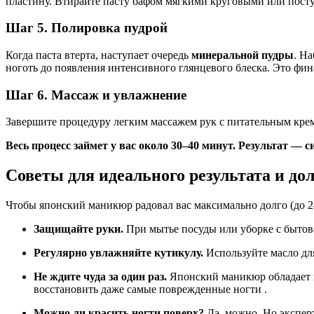
пластину. Втирайте пасту бафом мягкими круговыми или посту
Шаг 5. Полировка пудрой
Когда паста втерта, наступает очередь
минеральной пудры
. Н
ноготь до появления интенсивного глянцевого блеска. Это фин
Шаг 6. Массаж и увлажнение
Завершите процедуру легким массажем рук с питательным крем
Весь процесс займет у вас около 30–40 минут. Результат — 
Советы для идеального результата и до
Чтобы японский маникюр радовал вас максимально долго (до 2–3
Защищайте руки.
При мытье посуды или уборке с бытов
Регулярно увлажняйте кутикулу.
Используйте масло дл
Не ждите чуда за один раз.
Японский маникюр обладает н
восстановить даже самые поврежденные ногти .
Можно ли красить ногти поверх?
Да, можно. Но эксперт