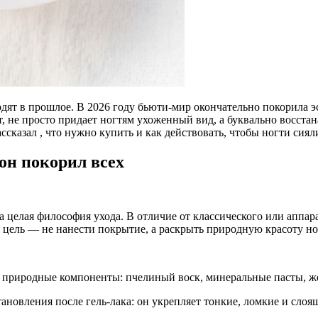
дят в прошлое. В 2026 году бьюти-мир окончательно покорила э
т, не просто придает ногтям ухоженный вид, а буквально восста
ассказал , что нужно купить и как действовать, чтобы ногти сиял
он покорил всех
 целая философия ухода. В отличие от классического или аппар
 цель — не нанести покрытие, а раскрыть природную красоту но
 природные компоненты: пчелиный воск, минеральные пасты, же
новления после гель-лака: он укрепляет тонкие, ломкие и слоящ