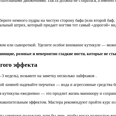
пательными движениями. Паста должна не стираться, а именно вп
аберите немного пудры на чистую сторону бафа (или второй баф,
альный штрих, который придает ногтям тот самый «дорогой» вид
ом или сывороткой. Уделите особое внимание кутикуле — можно
сияющие, розовые и невероятно гладкие ногти, которые не ст
лгого эффекта
 недель), возьмите на заметку несколько лайфхаков .
ой химией надевайте перчатки — вода и агрессивные средства 
я кутикулы ежедневно — это продлит жизнь маникюру и сохран
акопительным эффектом. Мастера рекомендуют пройти курс из 4
ы советуют подождать хотя бы день, чтобы масла полностью впи