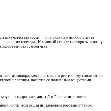
стетика естественности — и японский маникюр стал ее
навливает их изнутри . И главный секрет: повторить салонную
и здоровьем без грамма лака.
атного маникюра, здесь нет места агрессивному спиливанию,
гтевой пластины, насытив ее полезными веществами .
мчужная пудра, витамины А и Е, кератин и масла .
иеся ногти, возвращая им здоровый розовый оттенок .