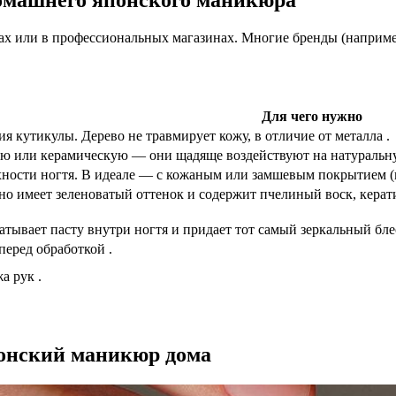
омашнего японского маникюра
ах или в профессиональных магазинах. Многие бренды (например,
Для чего нужно
я кутикулы. Дерево не травмирует кожу, в отличие от металла .
ю или керамическую — они щадяще воздействуют на натуральну
ности ногтя. В идеале — с кожаным или замшевым покрытием (ки
о имеет зеленоватый оттенок и содержит пчелиный воск, керати
тывает пасту внутри ногтя и придает тот самый зеркальный бле
еред обработкой .
а рук .
понский маникюр дома