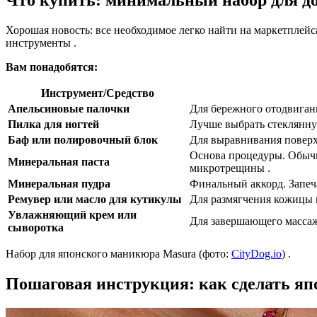
Что купить: минимальный набор для д
Хорошая новость: все необходимое легко найти на маркетплейс
инструменты .
Вам понадобятся:
Инструмент/Средство
Апельсиновые палочки
Для бережного отодвигани
Пилка для ногтей
Лучше выбрать стеклянну
Баф или полировочный блок
Для выравнивания поверх
Основа процедуры. Обычн
Минеральная паста
микротрещины .
Минеральная пудра
Финальный аккорд. Запеча
Ремувер или масло для кутикулы
Для размягчения кожицы п
Увлажняющий крем или
Для завершающего массаж
сыворотка
Набор для японского маникюра Masura (фото:
CityDog.io
) .
Пошаговая инструкция: как сделать я