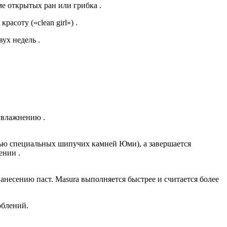
 открытых ран или грибка .
асоту («clean girl») .
ух недель .
увлажнению .
щью специальных шипучих камней Юми), а завершается
ении .
анесению паст. Masura выполняется быстрее и считается более
облений.