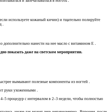
итываться и запечатываться в ноготь .
 если используете кожаный кичин) и тщательно полируйте
 .
 дополнительно нанести на нее масло с витамином Е .
ыдно показать даже на светском мероприятии.
быстрее вымывают полезные компоненты из ногтей .
ит руки ухоженными .
–5 процедур с интервалом в 2–3 недели, чтобы полностью
тались, иначе лак может лечь неравномерно . Впрочем, после