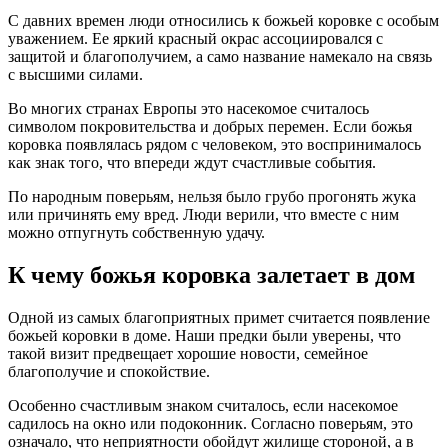
С давних времен люди относились к божьей коровке с особым
уважением. Ее яркий красный окрас ассоциировался с
защитой и благополучием, а само название намекало на связь
с высшими силами.
Во многих странах Европы это насекомое считалось
символом покровительства и добрых перемен. Если божья
коровка появлялась рядом с человеком, это воспринималось
как знак того, что впереди ждут счастливые события.
По народным поверьям, нельзя было грубо прогонять жука
или причинять ему вред. Люди верили, что вместе с ним
можно отпугнуть собственную удачу.
К чему божья коровка залетает в дом
Одной из самых благоприятных примет считается появление
божьей коровки в доме. Наши предки были уверены, что
такой визит предвещает хорошие новости, семейное
благополучие и спокойствие.
Особенно счастливым знаком считалось, если насекомое
садилось на окно или подоконник. Согласно поверьям, это
означало, что неприятности обойдут жилище стороной, а в