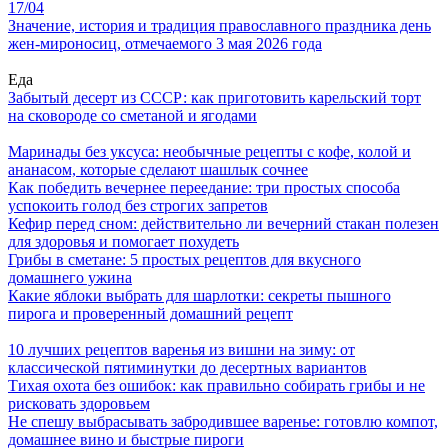
17/04
Значение, история и традиция православного праздника день
жен-мироносиц, отмечаемого 3 мая 2026 года
Еда
Забытый десерт из СССР: как приготовить карельский торт
на сковороде со сметаной и ягодами
Маринады без уксуса: необычные рецепты с кофе, колой и
ананасом, которые сделают шашлык сочнее
Как победить вечернее переедание: три простых способа
успокоить голод без строгих запретов
Кефир перед сном: действительно ли вечерний стакан полезен
для здоровья и помогает похудеть
Грибы в сметане: 5 простых рецептов для вкусного
домашнего ужина
Какие яблоки выбрать для шарлотки: секреты пышного
пирога и проверенный домашний рецепт
10 лучших рецептов варенья из вишни на зиму: от
классической пятиминутки до десертных вариантов
Тихая охота без ошибок: как правильно собирать грибы и не
рисковать здоровьем
Не спешу выбрасывать забродившее варенье: готовлю компот,
домашнее вино и быстрые пироги