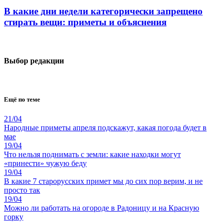
В какие дни недели категорически запрещено
стирать вещи: приметы и объяснения
Выбор редакции
Ещё по теме
21/04
Народные приметы апреля подскажут, какая погода будет в
мае
19/04
Что нельзя поднимать с земли: какие находки могут
«принести» чужую беду
19/04
В какие 7 старорусских примет мы до сих пор верим, и не
просто так
19/04
Можно ли работать на огороде в Радоницу и на Красную
горку