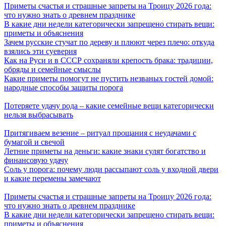
Приметы счастья и страшные запреты на Троицу 2026 года:
что нужно знать о древнем празднике
В какие дни недели категорически запрещено стирать вещи:
приметы и объяснения
Зачем русские стучат по дереву и плюют через плечо: откуда
взялись эти суеверия
Как на Руси и в СССР сохраняли крепость брака: традиции,
обряды и семейные смыслы
Какие приметы помогут не пустить незваных гостей домой:
народные способы защиты порога
Потеряете удачу рода – какие семейные вещи категорически
нельзя выбрасывать
Притягиваем везение – ритуал прощания с неудачами с
бумагой и свечой
Летние приметы на деньги: какие знаки сулят богатство и
финансовую удачу
Соль у порога: почему люди рассыпают соль у входной двери
и какие перемены замечают
Приметы счастья и страшные запреты на Троицу 2026 года:
что нужно знать о древнем празднике
В какие дни недели категорически запрещено стирать вещи:
приметы и объяснения