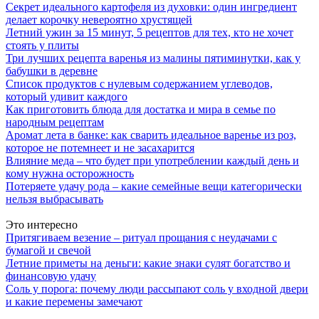
Секрет идеального картофеля из духовки: один ингредиент
делает корочку невероятно хрустящей
Летний ужин за 15 минут, 5 рецептов для тех, кто не хочет
стоять у плиты
Три лучших рецепта варенья из малины пятиминутки, как у
бабушки в деревне
Список продуктов с нулевым содержанием углеводов,
который удивит каждого
Как приготовить блюда для достатка и мира в семье по
народным рецептам
Аромат лета в банке: как сварить идеальное варенье из роз,
которое не потемнеет и не засахарится
Влияние меда – что будет при употреблении каждый день и
кому нужна осторожность
Потеряете удачу рода – какие семейные вещи категорически
нельзя выбрасывать
Это интересно
Притягиваем везение – ритуал прощания с неудачами с
бумагой и свечой
Летние приметы на деньги: какие знаки сулят богатство и
финансовую удачу
Соль у порога: почему люди рассыпают соль у входной двери
и какие перемены замечают