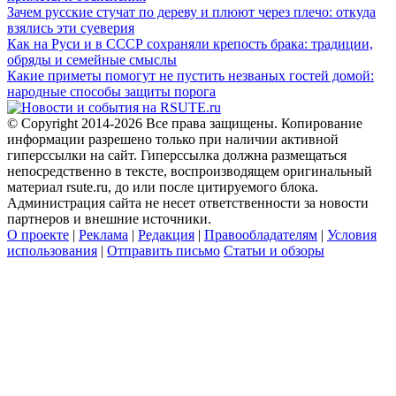
Зачем русские стучат по дереву и плюют через плечо: откуда
взялись эти суеверия
Как на Руси и в СССР сохраняли крепость брака: традиции,
обряды и семейные смыслы
Какие приметы помогут не пустить незваных гостей домой:
народные способы защиты порога
© Copyright 2014-2026 Все права защищены. Копирование
информации разрешено только при наличии активной
гиперссылки на сайт. Гиперссылка должна размещаться
непосредственно в тексте, воспроизводящем оригинальный
материал rsute.ru, до или после цитируемого блока.
Администрация сайта не несет ответственности за новости
партнеров и внешние источники.
О проекте
|
Реклама
|
Редакция
|
Правообладателям
|
Условия
использования
|
Отправить письмо
Статьи и обзоры