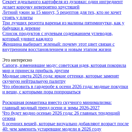
Секрет идеального картофеля из духовки: один ингредиент
делает корочку невероятно хрустящей
Летний ужин за 15 минут, 5 рецептов для тех, кто не хочет
стоять у плиты
Три лучших рецепта варенья из малины пятиминутки, как у
бабушки в деревне
Список продуктов с нулевым содержанием углеводов,
который удивит каждого
Женщина выбирает зеленый: почему этот цвет связан с
внутренним восстановлением и новым этапом жизни
Это интересно
Сапоги, изменившие моду: советская идея, которая покорила
мир и принесла прибыль другим
Модные цвета 2026 года: яркие оттенки, которые заменят
скучную нейтральную палитру
Что обновить в гардеробе к осени 2026 года: модные покупки
и вещи, с которыми пора попрощаться
Роскошная романтика вместо скучного минимализма:
главный модный тренд осени и зимы 2026-2027
Что будет модно осенью 2026 года: 26 главных тенденций
сезона
6 осенних вещей, которые визуально добавляют возраст после
40: чем заменить устаревшие модели в 2026 году