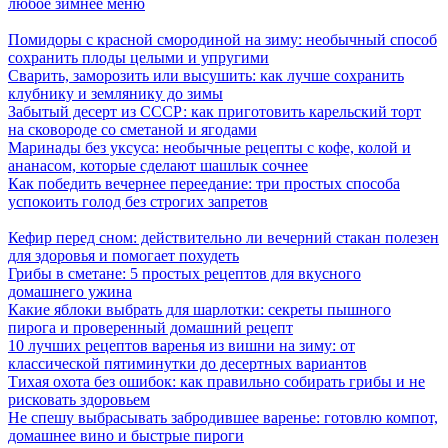
любое зимнее меню
Помидоры с красной смородиной на зиму: необычный способ
сохранить плоды целыми и упругими
Сварить, заморозить или высушить: как лучше сохранить
клубнику и землянику до зимы
Забытый десерт из СССР: как приготовить карельский торт
на сковороде со сметаной и ягодами
Маринады без уксуса: необычные рецепты с кофе, колой и
ананасом, которые сделают шашлык сочнее
Как победить вечернее переедание: три простых способа
успокоить голод без строгих запретов
Кефир перед сном: действительно ли вечерний стакан полезен
для здоровья и помогает похудеть
Грибы в сметане: 5 простых рецептов для вкусного
домашнего ужина
Какие яблоки выбрать для шарлотки: секреты пышного
пирога и проверенный домашний рецепт
10 лучших рецептов варенья из вишни на зиму: от
классической пятиминутки до десертных вариантов
Тихая охота без ошибок: как правильно собирать грибы и не
рисковать здоровьем
Не спешу выбрасывать забродившее варенье: готовлю компот,
домашнее вино и быстрые пироги