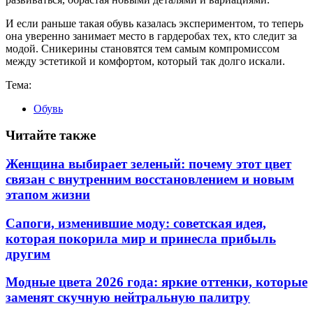
И если раньше такая обувь казалась экспериментом, то теперь
она уверенно занимает место в гардеробах тех, кто следит за
модой. Сникерины становятся тем самым компромиссом
между эстетикой и комфортом, который так долго искали.
Тема:
Обувь
Читайте также
Женщина выбирает зеленый: почему этот цвет
связан с внутренним восстановлением и новым
этапом жизни
Сапоги, изменившие моду: советская идея,
которая покорила мир и принесла прибыль
другим
Модные цвета 2026 года: яркие оттенки, которые
заменят скучную нейтральную палитру