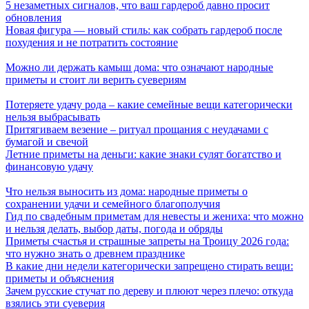
5 незаметных сигналов, что ваш гардероб давно просит
обновления
Новая фигура — новый стиль: как собрать гардероб после
похудения и не потратить состояние
Можно ли держать камыш дома: что означают народные
приметы и стоит ли верить суевериям
Потеряете удачу рода – какие семейные вещи категорически
нельзя выбрасывать
Притягиваем везение – ритуал прощания с неудачами с
бумагой и свечой
Летние приметы на деньги: какие знаки сулят богатство и
финансовую удачу
Что нельзя выносить из дома: народные приметы о
сохранении удачи и семейного благополучия
Гид по свадебным приметам для невесты и жениха: что можно
и нельзя делать, выбор даты, погода и обряды
Приметы счастья и страшные запреты на Троицу 2026 года:
что нужно знать о древнем празднике
В какие дни недели категорически запрещено стирать вещи:
приметы и объяснения
Зачем русские стучат по дереву и плюют через плечо: откуда
взялись эти суеверия