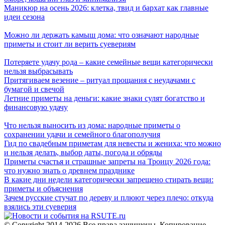
Маникюр на осень 2026: клетка, твид и бархат как главные
идеи сезона
Можно ли держать камыш дома: что означают народные
приметы и стоит ли верить суевериям
Потеряете удачу рода – какие семейные вещи категорически
нельзя выбрасывать
Притягиваем везение – ритуал прощания с неудачами с
бумагой и свечой
Летние приметы на деньги: какие знаки сулят богатство и
финансовую удачу
Что нельзя выносить из дома: народные приметы о
сохранении удачи и семейного благополучия
Гид по свадебным приметам для невесты и жениха: что можно
и нельзя делать, выбор даты, погода и обряды
Приметы счастья и страшные запреты на Троицу 2026 года:
что нужно знать о древнем празднике
В какие дни недели категорически запрещено стирать вещи:
приметы и объяснения
Зачем русские стучат по дереву и плюют через плечо: откуда
взялись эти суеверия
© Copyright 2014-2026 Все права защищены. Копирование