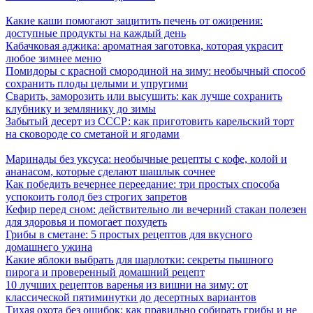
Какие каши помогают защитить печень от ожирения:
доступные продукты на каждый день
Кабачковая аджика: ароматная заготовка, которая украсит
любое зимнее меню
Помидоры с красной смородиной на зиму: необычный способ
сохранить плоды целыми и упругими
Сварить, заморозить или высушить: как лучше сохранить
клубнику и землянику до зимы
Забытый десерт из СССР: как приготовить карельский торт
на сковороде со сметаной и ягодами
Маринады без уксуса: необычные рецепты с кофе, колой и
ананасом, которые сделают шашлык сочнее
Как победить вечернее переедание: три простых способа
успокоить голод без строгих запретов
Кефир перед сном: действительно ли вечерний стакан полезен
для здоровья и помогает похудеть
Грибы в сметане: 5 простых рецептов для вкусного
домашнего ужина
Какие яблоки выбрать для шарлотки: секреты пышного
пирога и проверенный домашний рецепт
10 лучших рецептов варенья из вишни на зиму: от
классической пятиминутки до десертных вариантов
Тихая охота без ошибок: как правильно собирать грибы и не