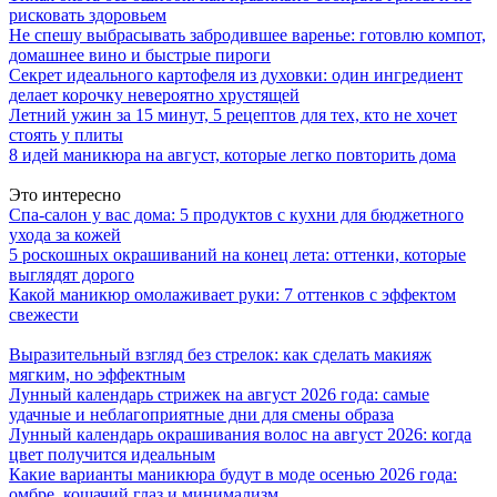
рисковать здоровьем
Не спешу выбрасывать забродившее варенье: готовлю компот,
домашнее вино и быстрые пироги
Секрет идеального картофеля из духовки: один ингредиент
делает корочку невероятно хрустящей
Летний ужин за 15 минут, 5 рецептов для тех, кто не хочет
стоять у плиты
8 идей маникюра на август, которые легко повторить дома
Это интересно
Спа-салон у вас дома: 5 продуктов с кухни для бюджетного
ухода за кожей
5 роскошных окрашиваний на конец лета: оттенки, которые
выглядят дорого
Какой маникюр омолаживает руки: 7 оттенков с эффектом
свежести
Выразительный взгляд без стрелок: как сделать макияж
мягким, но эффектным
Лунный календарь стрижек на август 2026 года: самые
удачные и неблагоприятные дни для смены образа
Лунный календарь окрашивания волос на август 2026: когда
цвет получится идеальным
Какие варианты маникюра будут в моде осенью 2026 года:
омбре, кошачий глаз и минимализм