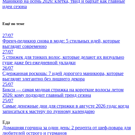
Маникюр на осень 2026: клетка, твид и бархат как главные
идеи сезона
Ещё по теме
27/07
Френч-педикюр снова в моде: 5 стильных идей, которые
выглядят современно
27/07
5 стрижек для тонких волос, которые делают их визуально
гуще даже без ежедневной укладки
26/07
Сдержанная роскошь: 7 идей дорогого маникюра, которые
выглядят элегантно без лишнего декора
25/07
Бикси — самая модная стрижка на короткие волосы летом
2026: кому подходит главный тренд сезона
25/07
Самые денежные дни для стрижки в августе 2026 года: когда
записаться к мастеру по лунному календарю
Еда
Домашняя горчица за один день: 2 рецепта от шеф-повара для
любителей острого и гурманов