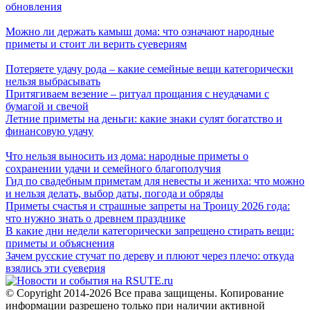
обновления
Можно ли держать камыш дома: что означают народные
приметы и стоит ли верить суевериям
Потеряете удачу рода – какие семейные вещи категорически
нельзя выбрасывать
Притягиваем везение – ритуал прощания с неудачами с
бумагой и свечой
Летние приметы на деньги: какие знаки сулят богатство и
финансовую удачу
Что нельзя выносить из дома: народные приметы о
сохранении удачи и семейного благополучия
Гид по свадебным приметам для невесты и жениха: что можно
и нельзя делать, выбор даты, погода и обряды
Приметы счастья и страшные запреты на Троицу 2026 года:
что нужно знать о древнем празднике
В какие дни недели категорически запрещено стирать вещи:
приметы и объяснения
Зачем русские стучат по дереву и плюют через плечо: откуда
взялись эти суеверия
© Copyright 2014-2026 Все права защищены. Копирование
информации разрешено только при наличии активной