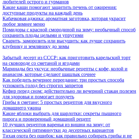
любителей острого и гурманов
Какие каши помогают защитить печень от ожирения:
доступные продукты на каждый день
Кабачковая аджика: ароматная заготовка, которая украсит
любое зимнее меню
Помидоры с красной смородиной на зиму: необычный способ
сохранить плоды целыми и упругими
Сварить, заморозить или высушить: как лучше сохранить
клубнику и землянику до зимы
Забытый десерт из СССР: как приготовить карельский торт
на сковороде со сметаной и ягодами
Маринады без уксуса: необычные рецепты с кофе, колой и
ананасом, которые сделают шашлык сочнее
Как победить вечернее переедание: три простых способа
успокоить голод без строгих запретов
Кефир перед сном: действительно ли вечерний стакан полезен
для здоровья и помогает похудеть
Грибы в сметане: 5 простых рецептов для вкусного
домашнего ужина
Какие яблоки выбрать для шарлотки: секреты пышного
пирога и проверенный домашний рецепт
10 лучших рецептов варенья из вишни на зиму: от
классической пятиминутки до десертных вариантов
Тихая охота без ошибок: как правильно собирать грибы и не