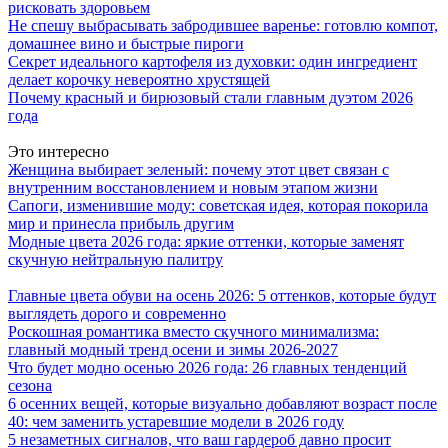
рисковать здоровьем
Не спешу выбрасывать забродившее варенье: готовлю компот,
домашнее вино и быстрые пироги
Секрет идеального картофеля из духовки: один ингредиент
делает корочку невероятно хрустящей
Почему красный и бирюзовый стали главным дуэтом 2026
года
Это интересно
Женщина выбирает зеленый: почему этот цвет связан с
внутренним восстановлением и новым этапом жизни
Сапоги, изменившие моду: советская идея, которая покорила
мир и принесла прибыль другим
Модные цвета 2026 года: яркие оттенки, которые заменят
скучную нейтральную палитру
Главные цвета обуви на осень 2026: 5 оттенков, которые будут
выглядеть дорого и современно
Роскошная романтика вместо скучного минимализма:
главный модный тренд осени и зимы 2026-2027
Что будет модно осенью 2026 года: 26 главных тенденций
сезона
6 осенних вещей, которые визуально добавляют возраст после
40: чем заменить устаревшие модели в 2026 году
5 незаметных сигналов, что ваш гардероб давно просит