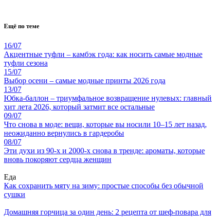
Ещё по теме
16/07
Акцентные туфли – камбэк года: как носить самые модные
туфли сезона
15/07
Выбор осени – самые модные принты 2026 года
13/07
Юбка-баллон – триумфальное возвращение нулевых: главный
хит лета 2026, который затмит все остальные
09/07
Что снова в моде: вещи, которые вы носили 10–15 лет назад,
неожиданно вернулись в гардеробы
08/07
Эти духи из 90-х и 2000-х снова в тренде: ароматы, которые
вновь покоряют сердца женщин
Еда
Как сохранить мяту на зиму: простые способы без обычной
сушки
Домашняя горчица за один день: 2 рецепта от шеф-повара для