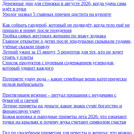
Денежные дни для стрижки в августе 2026, когда удача сама
идёт в руки
Уролог назвал 5 главных причин цистита на курорте
Как собрать гардероб, который не подведёт, когда тело ещё не
пришло в норму после похудения
Тройка самых жестоких женщин по знаку зодиака
Главное открытие о детях после эпидуралки скрывали годами,
учёные сказали правду
Летний ужин за 15 минут, 5 рецептов для тех, кто не хочет
стоять у плиты
Список продуктов с нулевым содержанием углеводов,
который удивит каждого
Потеряете удачу рода – какие семейные вещи категорически
нельзя выбрасывать
Притягиваем везение – ритуал прощания с неудачами с
бумагой и свечой
Летние приметы на деньги: какие знаки сулят богатство и
финансовую удачу
Божья коровка и народные приметы лета 2026: что означают
точки на крыльях и почему жука считают символом счастья
Гид по свадебным приметам для невесты и жениха: что можно