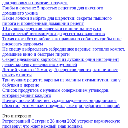
для здоровья и помогает похудеть
Грибы в сметане: 5 простых рецептов для вкусного
домашнего ужина
Какие яблоки выбрать для шарлотки: секреты пышного
пирога и проверенный домашний рецепт
10 лучших рецептов варенья из вишни на зиму: от
классической пятиминутки до десертных вариантов
Тихая охота без ошибок: как правильно собирать грибы и не
рисковать здоровьем
Не спешу выбрасывать забродившее варенье: готовлю компот,
домашнее вино и быстрые пироги
Секрет идеального картофеля из духовки: один ингредиент
делает корочку невероятно хрустящей
Летний ужин за 15 минут, 5 рецептов для тех, кто не хочет
стоять у плиты
Три лучших рецепта варенья из малины пятиминутки, как у
бабушки в деревне
Список продуктов с нулевым содержанием углеводов,
который удивит каждого
Почему после 50 лет вес уходит медленнее: эндокринолог
объяснил, что мешает похудеть даже при дефиците калорий
Это интересно
Ретроградный Сатурн с 28 июля 2026 устроит кармическую
проверку: что ждет каждый знак зодиака