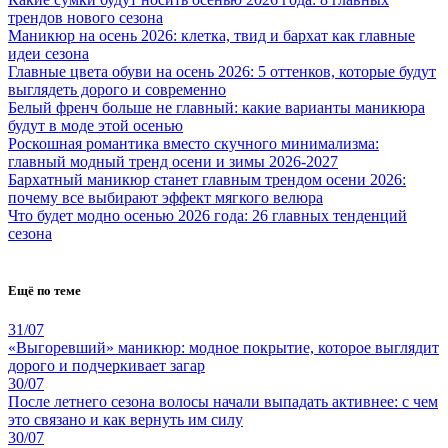
трендов нового сезона
Маникюр на осень 2026: клетка, твид и бархат как главные
идеи сезона
Главные цвета обуви на осень 2026: 5 оттенков, которые будут
выглядеть дорого и современно
Белый френч больше не главный: какие варианты маникюра
будут в моде этой осенью
Роскошная романтика вместо скучного минимализма:
главный модный тренд осени и зимы 2026-2027
Бархатный маникюр станет главным трендом осени 2026:
почему все выбирают эффект мягкого велюра
Что будет модно осенью 2026 года: 26 главных тенденций
сезона
Ещё по теме
31/07
«Выгоревший» маникюр: модное покрытие, которое выглядит
дорого и подчеркивает загар
30/07
После летнего сезона волосы начали выпадать активнее: с чем
это связано и как вернуть им силу
30/07