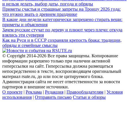
и нельзя делать, выбор даты, погода и обряды
Приметы счастья и страшные запреты на Троицу 2026 года:
что нужно знать о древнем празднике
В какие дни недели категорически запрещено стирать вещи:
приметы и объяснения
Зачем русские стучат по дереву и плюют через плечо: откуда
взялись эти суеверия
Как на Руси и в СССР сохраняли крепость брака: традиции,
обряды и семейные смыслы
© Copyright 2014-2026 Все права защищены. Копирование
информации разрешено только при наличии активной
гиперссылки на сайт. Гиперссылка должна размещаться
непосредственно в тексте, воспроизводящем оригинальный
материал rsute.ru, до или после цитируемого блока.
Администрация сайта не несет ответственности за новости
партнеров и внешние источники.
О проекте
|
Реклама
|
Редакция
|
Правообладателям
|
Условия
использования
|
Отправить письмо
Статьи и обзоры