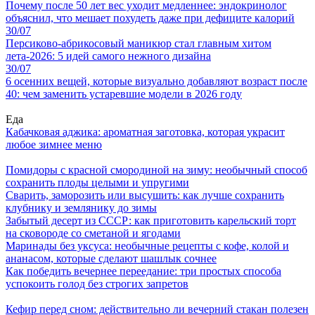
Почему после 50 лет вес уходит медленнее: эндокринолог
объяснил, что мешает похудеть даже при дефиците калорий
30/07
Персиково-абрикосовый маникюр стал главным хитом
лета-2026: 5 идей самого нежного дизайна
30/07
6 осенних вещей, которые визуально добавляют возраст после
40: чем заменить устаревшие модели в 2026 году
Еда
Кабачковая аджика: ароматная заготовка, которая украсит
любое зимнее меню
Помидоры с красной смородиной на зиму: необычный способ
сохранить плоды целыми и упругими
Сварить, заморозить или высушить: как лучше сохранить
клубнику и землянику до зимы
Забытый десерт из СССР: как приготовить карельский торт
на сковороде со сметаной и ягодами
Маринады без уксуса: необычные рецепты с кофе, колой и
ананасом, которые сделают шашлык сочнее
Как победить вечернее переедание: три простых способа
успокоить голод без строгих запретов
Кефир перед сном: действительно ли вечерний стакан полезен