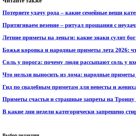
Читайте также
Потеряете удачу рода – какие семейные вещи кат
Притягиваем везение – ритуал прощания с неудач
Летние приметы на деньги: какие знаки сулят бо
Божья коровка и народные приметы лета 2026: ч
Соль у порога: почему люди рассыпают соль у вх
Что нельзя выносить из дома: народные приметы 
Гид по свадебным приметам для невесты и жениха
Приметы счастья и страшные запреты на Троицу 2
В какие дни недели категорически запрещено сти
Выбор редакции