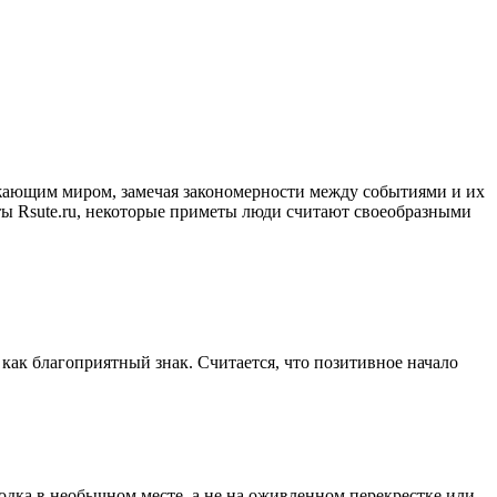
жающим миром, замечая закономерности между событиями и их
ы Rsute.ru, некоторые приметы люди считают своеобразными
как благоприятный знак. Считается, что позитивное начало
дка в необычном месте, а не на оживленном перекрестке или