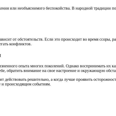
ения или необъяснимого беспокойства. В народной традиции по
зависит от обстоятельств. Если это происходит во время ссоры, 
егать конфликтов.
м
зненного опыта многих поколений. Однако воспринимать их как 
себе, обратить внимание на свое настроение и окружающую обста
оит действовать решительно, а когда лучше проявить осторожно
е и происходящим событиям.