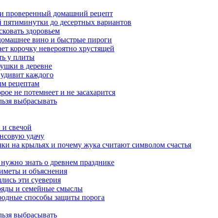
а и проверенный домашний рецепт
ой пятиминутки до десертных вариантов
сковать здоровьем
 домашнее вино и быстрые пироги
ает корочку невероятно хрустящей
ять у плиты
бушки в деревне
 удивит каждого
ым рецептам
орое не потемнеет и не засахарится
льзя выбрасывать
 и свечой
ансовую удачу
чки на крыльях и почему жука считают символом счастья
 нужно знать о древнем празднике
риметы и объяснения
ялись эти суеверия
бряды и семейные смыслы
ародные способы защиты порога
льзя выбрасывать