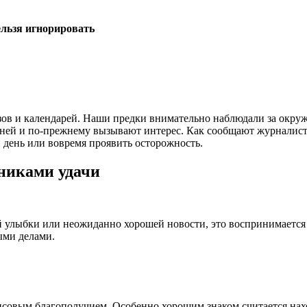
ельзя игнорировать
ов и календарей. Наши предки внимательно наблюдали за окру
ней и по-прежнему вызывают интерес. Как сообщают журналист
 день или вовремя проявить осторожность.
никами удачи
й улыбки или неожиданно хорошей новости, это воспринимается 
ыми делами.
совым благополучием. Особенно хорошим знаком считается нахо