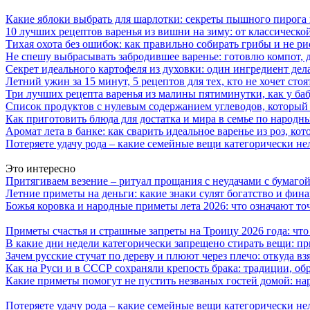
Какие яблоки выбрать для шарлотки: секреты пышного пирог
10 лучших рецептов варенья из вишни на зиму: от классическ
Тихая охота без ошибок: как правильно собирать грибы и не ри
Не спешу выбрасывать забродившее варенье: готовлю компот,
Секрет идеального картофеля из духовки: один ингредиент дел
Летний ужин за 15 минут, 5 рецептов для тех, кто не хочет сто
Три лучших рецепта варенья из малины пятиминутки, как у ба
Список продуктов с нулевым содержанием углеводов, который
Как приготовить блюда для достатка и мира в семье по народн
Аромат лета в банке: как сварить идеальное варенье из роз, кот
Потеряете удачу рода – какие семейные вещи категорически не
Это интересно
Притягиваем везение – ритуал прощания с неудачами с бумагой
Летние приметы на деньги: какие знаки сулят богатство и фин
Божья коровка и народные приметы лета 2026: что означают то
Приметы счастья и страшные запреты на Троицу 2026 года: что
В какие дни недели категорически запрещено стирать вещи: п
Зачем русские стучат по дереву и плюют через плечо: откуда вз
Как на Руси и в СССР сохраняли крепость брака: традиции, о
Какие приметы помогут не пустить незваных гостей домой: н
Потеряете удачу рода – какие семейные вещи категорически не