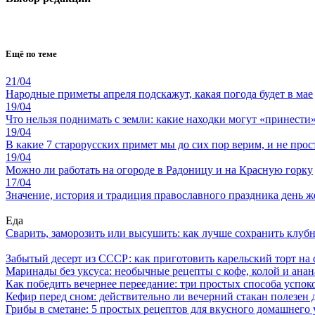
Ещё по теме
21/04
Народные приметы апреля подскажут, какая погода будет в мае
19/04
Что нельзя поднимать с земли: какие находки могут «принести
19/04
В какие 7 старорусских примет мы до сих пор верим, и не прос
19/04
Можно ли работать на огороде в Радоницу и на Красную горку
17/04
Значение, история и традиция православного праздника день ж
Еда
Сварить, заморозить или высушить: как лучше сохранить клуб
Забытый десерт из СССР: как приготовить карельский торт на 
Маринады без уксуса: необычные рецепты с кофе, колой и ана
Как победить вечернее переедание: три простых способа успоко
Кефир перед сном: действительно ли вечерний стакан полезен д
Грибы в сметане: 5 простых рецептов для вкусного домашнего