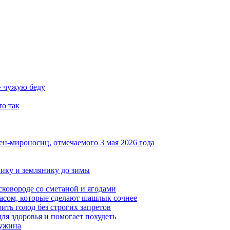
» чужую беду
то так
ен-мироносиц, отмечаемого 3 мая 2026 года
нику и землянику до зимы
сковороде со сметаной и ягодами
насом, которые сделают шашлык сочнее
ить голод без строгих запретов
ля здоровья и помогает похудеть
 ужина