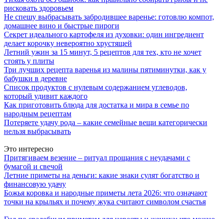
рисковать здоровьем
Не спешу выбрасывать забродившее варенье: готовлю компот,
домашнее вино и быстрые пироги
Секрет идеального картофеля из духовки: один ингредиент
делает корочку невероятно хрустящей
Летний ужин за 15 минут, 5 рецептов для тех, кто не хочет
стоять у плиты
Три лучших рецепта варенья из малины пятиминутки, как у
бабушки в деревне
Список продуктов с нулевым содержанием углеводов,
который удивит каждого
Как приготовить блюда для достатка и мира в семье по
народным рецептам
Потеряете удачу рода – какие семейные вещи категорически
нельзя выбрасывать
Это интересно
Притягиваем везение – ритуал прощания с неудачами с
бумагой и свечой
Летние приметы на деньги: какие знаки сулят богатство и
финансовую удачу
Божья коровка и народные приметы лета 2026: что означают
точки на крыльях и почему жука считают символом счастья