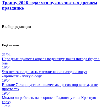
Троицу 2026 года: что нужно знать о древнем
празднике
Выбор редакции
Ещё по теме
21/04
Народные приметы апреля подскажут, какая погода будет в
мае
19/04
Что нельзя поднимать с земли: какие находки могут
«принести» чужую беду
19/04
В какие 7 старорусских примет мы до сих пор верим, и не
просто так
19/04
Можно ли работать на огороде в Радоницу и на Красную
горку
17/04