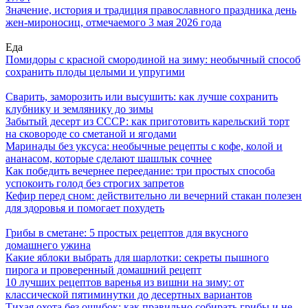
Значение, история и традиция православного праздника день
жен-мироносиц, отмечаемого 3 мая 2026 года
Еда
Помидоры с красной смородиной на зиму: необычный способ
сохранить плоды целыми и упругими
Сварить, заморозить или высушить: как лучше сохранить
клубнику и землянику до зимы
Забытый десерт из СССР: как приготовить карельский торт
на сковороде со сметаной и ягодами
Маринады без уксуса: необычные рецепты с кофе, колой и
ананасом, которые сделают шашлык сочнее
Как победить вечернее переедание: три простых способа
успокоить голод без строгих запретов
Кефир перед сном: действительно ли вечерний стакан полезен
для здоровья и помогает похудеть
Грибы в сметане: 5 простых рецептов для вкусного
домашнего ужина
Какие яблоки выбрать для шарлотки: секреты пышного
пирога и проверенный домашний рецепт
10 лучших рецептов варенья из вишни на зиму: от
классической пятиминутки до десертных вариантов
Тихая охота без ошибок: как правильно собирать грибы и не