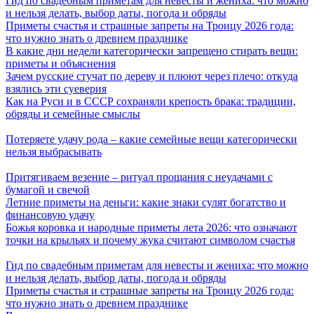
Гид по свадебным приметам для невесты и жениха: что можно
и нельзя делать, выбор даты, погода и обряды
Приметы счастья и страшные запреты на Троицу 2026 года:
что нужно знать о древнем празднике
В какие дни недели категорически запрещено стирать вещи:
приметы и объяснения
Зачем русские стучат по дереву и плюют через плечо: откуда
взялись эти суеверия
Как на Руси и в СССР сохраняли крепость брака: традиции,
обряды и семейные смыслы
Потеряете удачу рода – какие семейные вещи категорически
нельзя выбрасывать
Притягиваем везение – ритуал прощания с неудачами с
бумагой и свечой
Летние приметы на деньги: какие знаки сулят богатство и
финансовую удачу
Божья коровка и народные приметы лета 2026: что означают
точки на крыльях и почему жука считают символом счастья
Гид по свадебным приметам для невесты и жениха: что можно
и нельзя делать, выбор даты, погода и обряды
Приметы счастья и страшные запреты на Троицу 2026 года:
что нужно знать о древнем празднике