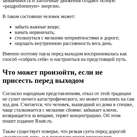
забывчивость и хаотичные движения создают особую
«раздробленную» энергию.
В таком состоянии человек может:
забыть важные вещи;
начать нервничать;
столкнуться с мелкими неприятностями в дороге;
ощущать внутреннюю рассеянность весь день.
Именно поэтому пауза перед выходом воспринималась как
способ «собрать себя» и настроиться на предстоящий путь.
Что может произойти, если не
присесть перед выходом
Согласно народным представлениям, отказ от этой традиции
не сулит ничего катастрофического, но может повлиять на сам
ход дня. Считается, что человек, вышедший из дома в спешке,
чаще сталкивается с мелкими сбоями: забывает ключи,
возвращается за вещами, теряет концентрацию. Об этом
пишет издание Rsute.ru.
Также существует поверье, что резкая суета перед дорогой
«раздражает дом», и в результате могут происходить