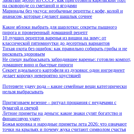
Забытый десерт из СССР: как приготовить карельский торт
на сковороде со сметаной и ягодами
Маринады без уксуса: необычные рецепты с кофе, колой и
ананасом, которые сделают шашлык сочнее
Какие яблоки выбрать для шарлотки: секреты пышного
пирога и проверенный домашний рецепт
10 лучших рецептов варенья из вишни на зиму: от
классической пятиминутки до десертных вариантов
Тихая охота без ошибок: как правильно собирать грибы и не
рисковать здоровьем
Не спешу выбрасывать забродившее варенье: готовлю компот,
домашнее вино и быстрые пироги
Секрет идеального картофеля из духовки: один ингредиент
делает корочку невероятно хрустящей
Потеряете удачу рода – какие семейные вещи категорически
нельзя выбрасывать
Притягиваем везение – ритуал прощания с неудачами с
бумагой и свечой
Летние приметы на деньги: какие знаки сулят богатство и
финансовую удачу
Божья коровка и народные приметы лета 2026: что означают
точки на крыльях и почему жука считают символом счастья