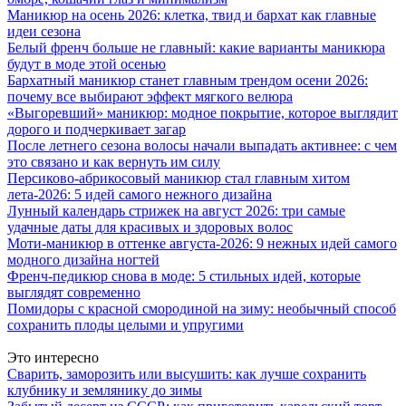
Маникюр на осень 2026: клетка, твид и бархат как главные
идеи сезона
Белый френч больше не главный: какие варианты маникюра
будут в моде этой осенью
Бархатный маникюр станет главным трендом осени 2026:
почему все выбирают эффект мягкого велюра
«Выгоревший» маникюр: модное покрытие, которое выглядит
дорого и подчеркивает загар
После летнего сезона волосы начали выпадать активнее: с чем
это связано и как вернуть им силу
Персиково-абрикосовый маникюр стал главным хитом
лета-2026: 5 идей самого нежного дизайна
Лунный календарь стрижек на август 2026: три самые
удачные даты для красивых и здоровых волос
Моти-маникюр в оттенке августа-2026: 9 нежных идей самого
модного дизайна ногтей
Френч-педикюр снова в моде: 5 стильных идей, которые
выглядят современно
Помидоры с красной смородиной на зиму: необычный способ
сохранить плоды целыми и упругими
Это интересно
Сварить, заморозить или высушить: как лучше сохранить
клубнику и землянику до зимы