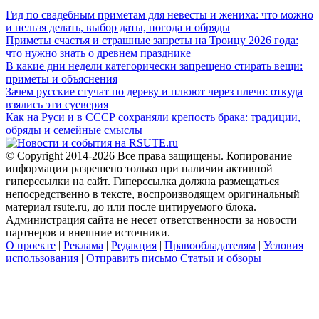
Гид по свадебным приметам для невесты и жениха: что можно
и нельзя делать, выбор даты, погода и обряды
Приметы счастья и страшные запреты на Троицу 2026 года:
что нужно знать о древнем празднике
В какие дни недели категорически запрещено стирать вещи:
приметы и объяснения
Зачем русские стучат по дереву и плюют через плечо: откуда
взялись эти суеверия
Как на Руси и в СССР сохраняли крепость брака: традиции,
обряды и семейные смыслы
© Copyright 2014-2026 Все права защищены. Копирование
информации разрешено только при наличии активной
гиперссылки на сайт. Гиперссылка должна размещаться
непосредственно в тексте, воспроизводящем оригинальный
материал rsute.ru, до или после цитируемого блока.
Администрация сайта не несет ответственности за новости
партнеров и внешние источники.
О проекте
|
Реклама
|
Редакция
|
Правообладателям
|
Условия
использования
|
Отправить письмо
Статьи и обзоры