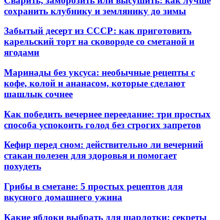
Сварить, заморозить или высушить: как лучше
сохранить клубнику и землянику до зимы
Забытый десерт из СССР: как приготовить
карельский торт на сковороде со сметаной и
ягодами
Маринады без уксуса: необычные рецепты с
кофе, колой и ананасом, которые сделают
шашлык сочнее
Как победить вечернее переедание: три простых
способа успокоить голод без строгих запретов
Кефир перед сном: действительно ли вечерний
стакан полезен для здоровья и помогает
похудеть
Грибы в сметане: 5 простых рецептов для
вкусного домашнего ужина
Какие яблоки выбрать для шарлотки: секреты