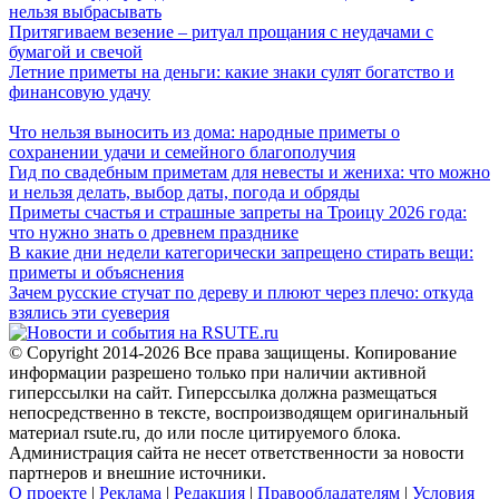
нельзя выбрасывать
Притягиваем везение – ритуал прощания с неудачами с
бумагой и свечой
Летние приметы на деньги: какие знаки сулят богатство и
финансовую удачу
Что нельзя выносить из дома: народные приметы о
сохранении удачи и семейного благополучия
Гид по свадебным приметам для невесты и жениха: что можно
и нельзя делать, выбор даты, погода и обряды
Приметы счастья и страшные запреты на Троицу 2026 года:
что нужно знать о древнем празднике
В какие дни недели категорически запрещено стирать вещи:
приметы и объяснения
Зачем русские стучат по дереву и плюют через плечо: откуда
взялись эти суеверия
© Copyright 2014-2026 Все права защищены. Копирование
информации разрешено только при наличии активной
гиперссылки на сайт. Гиперссылка должна размещаться
непосредственно в тексте, воспроизводящем оригинальный
материал rsute.ru, до или после цитируемого блока.
Администрация сайта не несет ответственности за новости
партнеров и внешние источники.
О проекте
|
Реклама
|
Редакция
|
Правообладателям
|
Условия