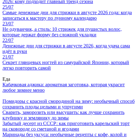
2026: кому подходит главный тренд сезона
25/07
Самые денежные дни для стрижки в августе 2026 года: когда
записаться к мастеру по лунному календарю
23/07
Не одуванчик, а стиль: 10 стрижек для пушистых волос,
которые держат форму без сложной укладки
22/07
Денежные дни для стрижки в августе 2026, когда удача сама
идёт в руки
21/07
Секрет глянцевых ногтей из самурайской Японии, который
легко повторить самой
Еда
Кабачковая аджика: ароматная заготовка, которая украсит
любое зимнее меню
Помидоры с красной смородиной на зиму: необычный способ
сохранить плоды целыми и упругими
Сварить, заморозить или высушить: как лучше сохранить
клубнику и землянику до зимы
Забытый десерт из СССР: как приготовить карельский торт
на сковороде со сметаной и ягодами
Маринады без уксуса: необычные рецепты с кофе, колой и