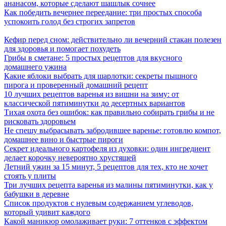
ананасом, которые сделают шашлык сочнее
Как победить вечернее переедание: три простых способа
успокоить голод без строгих запретов
Кефир перед сном: действительно ли вечерний стакан полезен
для здоровья и помогает похудеть
Грибы в сметане: 5 простых рецептов для вкусного
домашнего ужина
Какие яблоки выбрать для шарлотки: секреты пышного
пирога и проверенный домашний рецепт
10 лучших рецептов варенья из вишни на зиму: от
классической пятиминутки до десертных вариантов
Тихая охота без ошибок: как правильно собирать грибы и не
рисковать здоровьем
Не спешу выбрасывать забродившее варенье: готовлю компот,
домашнее вино и быстрые пироги
Секрет идеального картофеля из духовки: один ингредиент
делает корочку невероятно хрустящей
Летний ужин за 15 минут, 5 рецептов для тех, кто не хочет
стоять у плиты
Три лучших рецепта варенья из малины пятиминутки, как у
бабушки в деревне
Список продуктов с нулевым содержанием углеводов,
который удивит каждого
Какой маникюр омолаживает руки: 7 оттенков с эффектом