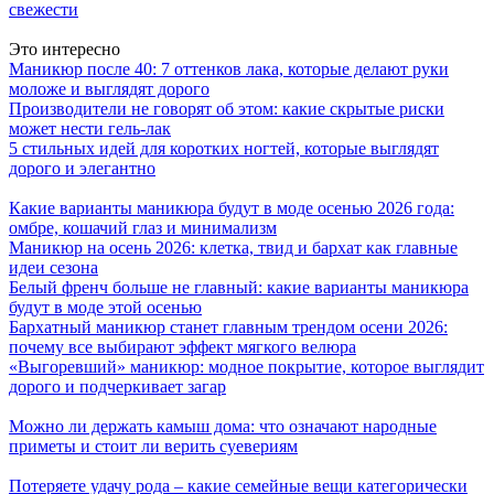
свежести
Это интересно
Маникюр после 40: 7 оттенков лака, которые делают руки
моложе и выглядят дорого
Производители не говорят об этом: какие скрытые риски
может нести гель-лак
5 стильных идей для коротких ногтей, которые выглядят
дорого и элегантно
Какие варианты маникюра будут в моде осенью 2026 года:
омбре, кошачий глаз и минимализм
Маникюр на осень 2026: клетка, твид и бархат как главные
идеи сезона
Белый френч больше не главный: какие варианты маникюра
будут в моде этой осенью
Бархатный маникюр станет главным трендом осени 2026:
почему все выбирают эффект мягкого велюра
«Выгоревший» маникюр: модное покрытие, которое выглядит
дорого и подчеркивает загар
Можно ли держать камыш дома: что означают народные
приметы и стоит ли верить суевериям
Потеряете удачу рода – какие семейные вещи категорически