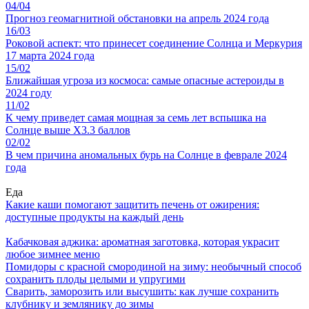
04/04
Прогноз геомагнитной обстановки на апрель 2024 года
16/03
Роковой аспект: что принесет соединение Солнца и Меркурия
17 марта 2024 года
15/02
Ближайшая угроза из космоса: самые опасные астероиды в
2024 году
11/02
К чему приведет самая мощная за семь лет вспышка на
Солнце выше X3.3 баллов
02/02
В чем причина аномальных бурь на Солнце в феврале 2024
года
Еда
Какие каши помогают защитить печень от ожирения:
доступные продукты на каждый день
Кабачковая аджика: ароматная заготовка, которая украсит
любое зимнее меню
Помидоры с красной смородиной на зиму: необычный способ
сохранить плоды целыми и упругими
Сварить, заморозить или высушить: как лучше сохранить
клубнику и землянику до зимы