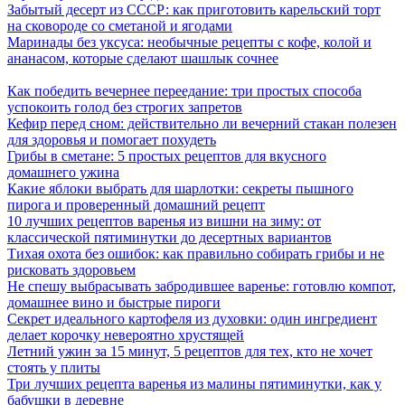
Забытый десерт из СССР: как приготовить карельский торт
на сковороде со сметаной и ягодами
Маринады без уксуса: необычные рецепты с кофе, колой и
ананасом, которые сделают шашлык сочнее
Как победить вечернее переедание: три простых способа
успокоить голод без строгих запретов
Кефир перед сном: действительно ли вечерний стакан полезен
для здоровья и помогает похудеть
Грибы в сметане: 5 простых рецептов для вкусного
домашнего ужина
Какие яблоки выбрать для шарлотки: секреты пышного
пирога и проверенный домашний рецепт
10 лучших рецептов варенья из вишни на зиму: от
классической пятиминутки до десертных вариантов
Тихая охота без ошибок: как правильно собирать грибы и не
рисковать здоровьем
Не спешу выбрасывать забродившее варенье: готовлю компот,
домашнее вино и быстрые пироги
Секрет идеального картофеля из духовки: один ингредиент
делает корочку невероятно хрустящей
Летний ужин за 15 минут, 5 рецептов для тех, кто не хочет
стоять у плиты
Три лучших рецепта варенья из малины пятиминутки, как у
бабушки в деревне