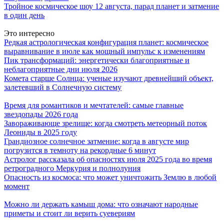
Тройное космическое шоу 12 августа, парад планет и затмение
в один день
Это интересно
Редкая астрологическая конфигурация планет: космическое
выравнивание в июле как мощный импульс к изменениям
Пик трансформаций: энергетически благоприятные и
неблагоприятные дни июля 2026
Комета старше Солнца: ученые изучают древнейший объект,
залетевший в Солнечную систему
Время для романтиков и мечтателей: самые главные
звездопады 2026 года
Завораживающе зрелище: когда смотреть метеорный поток
Леониды в 2025 году
Грандиозное солнечное затмение: когда в августе мир
погрузится в темноту на рекордные 6 минут
Астролог рассказала об опасностях июля 2025 года во время
ретроградного Меркурия и полнолуния
Опасность из космоса: что может уничтожить Землю в любой
момент
Можно ли держать камыш дома: что означают народные
приметы и стоит ли верить суевериям