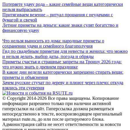
Потеряете удачу рода – какие семейные вещи категорически
нельзя выбрасывать
Притягиваем везение – ритуал прощания с неудачами с
бумагой и свечой
Летние приметы на деньги: какие знаки сулят богатство и
финансовую удачу
Что нельзя выносить из дома: народные приметы о
сохранении удачи и семейного благополучия
Гид по свадебным приметам для невесты и жениха: что можно
и нельзя делать, выбор даты, погода и обряды
Приметы счастья и страшные запреты на Троицу 2026 года:
что нужно знать о древнем празднике
В какие дни недели категорически запрещено стирать вещи:
приметы и объяснения
Зачем русские стучат по дереву и плюют через плечо: откуда
взялись эти суеверия
© Copyright 2014-2026 Все права защищены. Копирование
информации разрешено только при наличии активной
гиперссылки на сайт. Гиперссылка должна размещаться
непосредственно в тексте, воспроизводящем оригинальный
материал rsute.ru, до или после цитируемого блока.
Администрация сайта не несет ответственности за новости
партнеров и внешние источники.