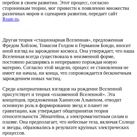
перебои в своем развитии. Этот процесс, согласно
сторонникам теории, мог привести к появлению множества
различных миров и сценариев развития, передает сайт
Rsute.ru
.
Другая теория «стационарная Вселенная», предложенная
Фредом Хойлом, Томасом Голдом и Германом Бонди, вносит
иной взгляд на зарождение космоса. Она утверждает, что наша
Вселенная всегда существовала в неизменной форме,
постоянно расширяясь и непрерывно порождая новую
материю. Согласно этой модели, процесс ее становления не
имеет ни начала, ни конца, что сопровождается бесконечным
зарождением новых частиц.
Среди альтернативных взглядов на рождение Вселенной
присутствует и теория «плазменной Вселенной». Эта
концепция, предложенная Ханнесом Альвеном, отводит
основную роль в формировании звезд и планет не
гравитации, как утверждает общепринятая теория
относительности Эйнштейна, а электромагнитным силам и
плазме. Она предполагает, что небесные тела, включая Солнце
и звезды, образовались в результате крупных электрических
процессов.