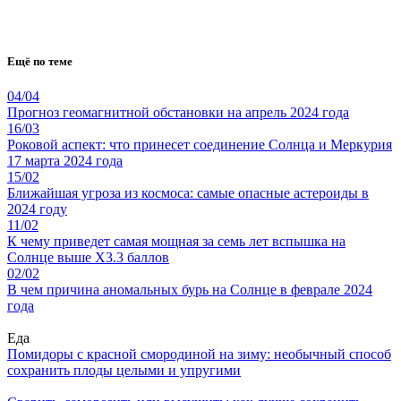
Ещё по теме
04/04
Прогноз геомагнитной обстановки на апрель 2024 года
16/03
Роковой аспект: что принесет соединение Солнца и Меркурия
17 марта 2024 года
15/02
Ближайшая угроза из космоса: самые опасные астероиды в
2024 году
11/02
К чему приведет самая мощная за семь лет вспышка на
Солнце выше X3.3 баллов
02/02
В чем причина аномальных бурь на Солнце в феврале 2024
года
Еда
Помидоры с красной смородиной на зиму: необычный способ
сохранить плоды целыми и упругими