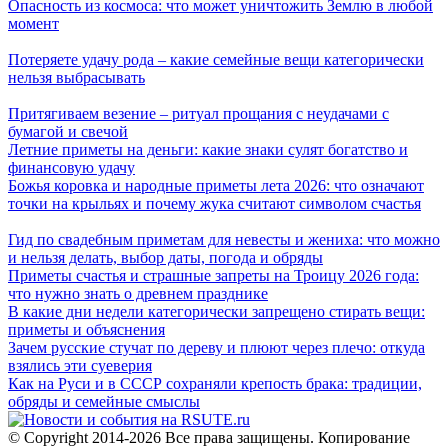
Опасность из космоса: что может уничтожить Землю в любой
момент
Потеряете удачу рода – какие семейные вещи категорически
нельзя выбрасывать
Притягиваем везение – ритуал прощания с неудачами с
бумагой и свечой
Летние приметы на деньги: какие знаки сулят богатство и
финансовую удачу
Божья коровка и народные приметы лета 2026: что означают
точки на крыльях и почему жука считают символом счастья
Гид по свадебным приметам для невесты и жениха: что можно
и нельзя делать, выбор даты, погода и обряды
Приметы счастья и страшные запреты на Троицу 2026 года:
что нужно знать о древнем празднике
В какие дни недели категорически запрещено стирать вещи:
приметы и объяснения
Зачем русские стучат по дереву и плюют через плечо: откуда
взялись эти суеверия
Как на Руси и в СССР сохраняли крепость брака: традиции,
обряды и семейные смыслы
© Copyright 2014-2026 Все права защищены. Копирование