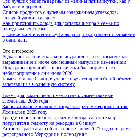
Три лучших рецепта варенья из малины пятиминутки, как у
бабушки в деревне
Список продуктов с нулевым содержанием углеводов,
который удивит каждого
Как приготовить блюда для достатка и мира в семье по
народным рецептам
Тройное космическое шоу 12 августа, парад планет и затмение
в один день
Это интересно
Редкая астрологическая конфигурация планет: космическое
выравнивание в июле как мощный импульс к изменениям
Пик трансформаций: энергетически благоприятные и
неблагоприятные дни июля 2026
Комета старше Солнца: ученые изучают древнейший объект,
залетевший в Солнечную систему
Время для романтиков и мечтателей: самые главные
звездопады 2026 года
Завораживающе зрелище: когда смотреть метеорный поток
Леониды в 2025 году
Грандиозное солнечное затмение: когда в августе мир
погрузится в темноту на рекордные 6 минут
Астролог рассказала об опасностях июля 2025 года во время
ретроградного Меркурия и полнолуния