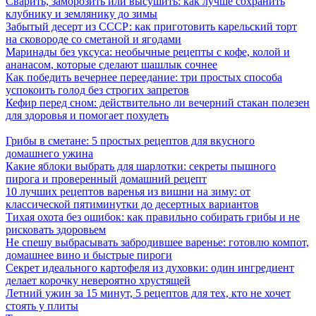
Сварить, заморозить или высушить: как лучше сохранить
клубнику и землянику до зимы
Забытый десерт из СССР: как приготовить карельский торт
на сковороде со сметаной и ягодами
Маринады без уксуса: необычные рецепты с кофе, колой и
ананасом, которые сделают шашлык сочнее
Как победить вечернее переедание: три простых способа
успокоить голод без строгих запретов
Кефир перед сном: действительно ли вечерний стакан полезен
для здоровья и помогает похудеть
Грибы в сметане: 5 простых рецептов для вкусного
домашнего ужина
Какие яблоки выбрать для шарлотки: секреты пышного
пирога и проверенный домашний рецепт
10 лучших рецептов варенья из вишни на зиму: от
классической пятиминутки до десертных вариантов
Тихая охота без ошибок: как правильно собирать грибы и не
рисковать здоровьем
Не спешу выбрасывать забродившее варенье: готовлю компот,
домашнее вино и быстрые пироги
Секрет идеального картофеля из духовки: один ингредиент
делает корочку невероятно хрустящей
Летний ужин за 15 минут, 5 рецептов для тех, кто не хочет
стоять у плиты