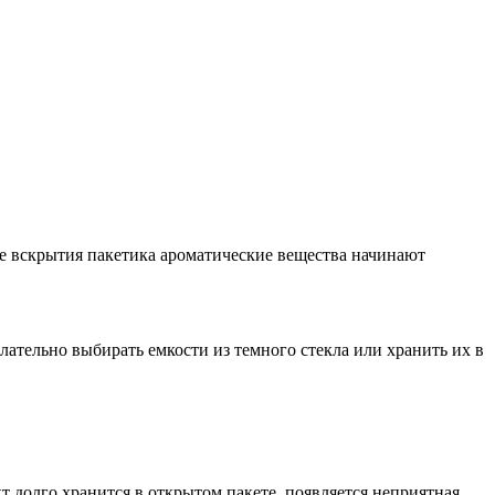
е вскрытия пакетика ароматические вещества начинают
ательно выбирать емкости из темного стекла или хранить их в
т долго хранится в открытом пакете, появляется неприятная