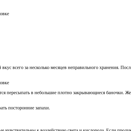
кус всего за несколько месяцев неправильного хранения. Посл
ся пересыпать в небольшие плотно закрывающиеся баночки. Жел
вать посторонние запахи.
е чувствительны к воздействию света и кислорода. Если продук