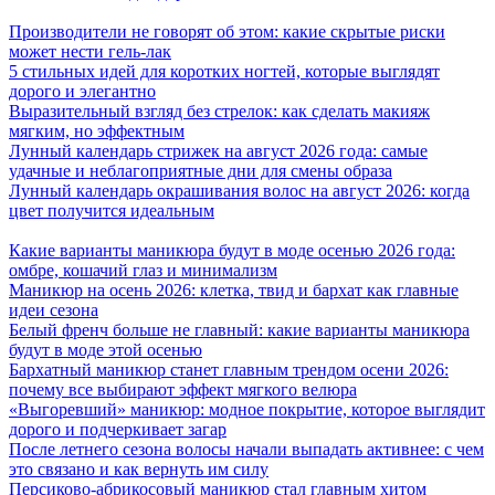
Производители не говорят об этом: какие скрытые риски
может нести гель-лак
5 стильных идей для коротких ногтей, которые выглядят
дорого и элегантно
Выразительный взгляд без стрелок: как сделать макияж
мягким, но эффектным
Лунный календарь стрижек на август 2026 года: самые
удачные и неблагоприятные дни для смены образа
Лунный календарь окрашивания волос на август 2026: когда
цвет получится идеальным
Какие варианты маникюра будут в моде осенью 2026 года:
омбре, кошачий глаз и минимализм
Маникюр на осень 2026: клетка, твид и бархат как главные
идеи сезона
Белый френч больше не главный: какие варианты маникюра
будут в моде этой осенью
Бархатный маникюр станет главным трендом осени 2026:
почему все выбирают эффект мягкого велюра
«Выгоревший» маникюр: модное покрытие, которое выглядит
дорого и подчеркивает загар
После летнего сезона волосы начали выпадать активнее: с чем
это связано и как вернуть им силу
Персиково-абрикосовый маникюр стал главным хитом