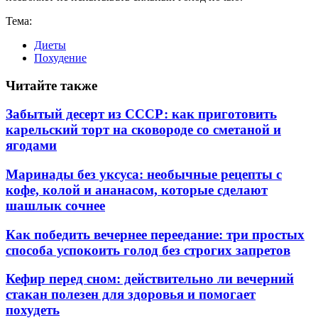
Тема:
Диеты
Похудение
Читайте также
Забытый десерт из СССР: как приготовить
карельский торт на сковороде со сметаной и
ягодами
Маринады без уксуса: необычные рецепты с
кофе, колой и ананасом, которые сделают
шашлык сочнее
Как победить вечернее переедание: три простых
способа успокоить голод без строгих запретов
Кефир перед сном: действительно ли вечерний
стакан полезен для здоровья и помогает
похудеть