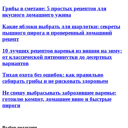
Грибы в сметане: 5 простых рецептов для
вкусного домашнего ужина
Какие яблоки выбрать для шарлотки: секреты
пышного пирога и проверенный домашний
рецепт
10 лучших рецептов варенья из вишни на зиму:
от классической пятиминутки до десертных
вариантов
Тихая охота без ошибок: как правильно
собирать грибы и не рисковать здоровьем
Не спешу выбрасывать забродившее варенье:
готовлю компот, домашнее вино и быстрые
пироги
Выбор редакции