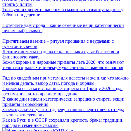
стоять у плиты
Три лучших рецепта варенья из малины пятиминутки, как у
бабушки в деревне
Потеряете удачу рода – какие семейные вещи категорически
нельзя выбрасывать
Притягиваем везение – ритуал прощания с неудачами с
бумагой и свечой
Летние приметы на деньги: какие знаки сулят богатство и
финансовую удачу
Божья коровка и народные приметы лета 2026: что означают
точки на крыльях и почему жука считают символом счастья
Гид по свадебным приметам для невесты и жениха: что можно
и нельзя делать, выбор даты, погода и обряды
Приметы счастья и страшные запреты на Троицу 2026 года:
что нужно знать о древнем празднике
В какие дни недели категорически запрещено стирать вещи:
приметы и объяснения
Зачем русские стучат по дереву и плюют через плечо: откуда
взялись эти суеверия
Как на Руси и в СССР сохраняли крепость брака: традиции,
обряды и семейные смыслы