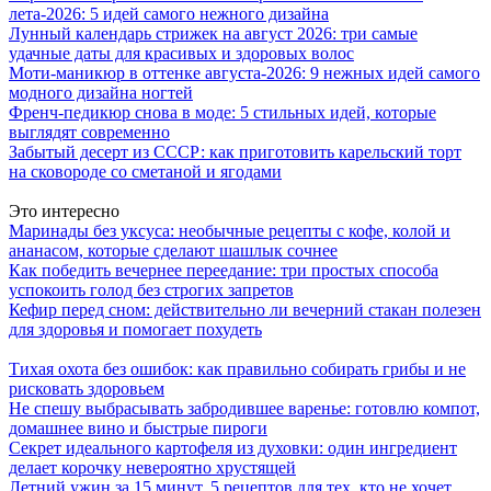
лета-2026: 5 идей самого нежного дизайна
Лунный календарь стрижек на август 2026: три самые
удачные даты для красивых и здоровых волос
Моти-маникюр в оттенке августа-2026: 9 нежных идей самого
модного дизайна ногтей
Френч-педикюр снова в моде: 5 стильных идей, которые
выглядят современно
Забытый десерт из СССР: как приготовить карельский торт
на сковороде со сметаной и ягодами
Это интересно
Маринады без уксуса: необычные рецепты с кофе, колой и
ананасом, которые сделают шашлык сочнее
Как победить вечернее переедание: три простых способа
успокоить голод без строгих запретов
Кефир перед сном: действительно ли вечерний стакан полезен
для здоровья и помогает похудеть
Тихая охота без ошибок: как правильно собирать грибы и не
рисковать здоровьем
Не спешу выбрасывать забродившее варенье: готовлю компот,
домашнее вино и быстрые пироги
Секрет идеального картофеля из духовки: один ингредиент
делает корочку невероятно хрустящей
Летний ужин за 15 минут, 5 рецептов для тех, кто не хочет