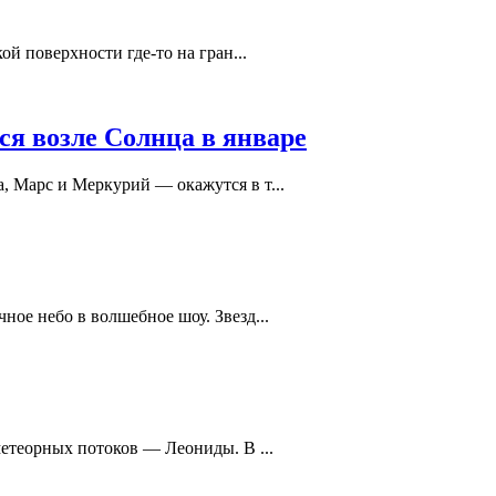
й поверхности где-то на гран...
ся возле Солнца в январе
, Марс и Меркурий — окажутся в т...
ое небо в волшебное шоу. Звезд...
метеорных потоков — Леониды. В ...