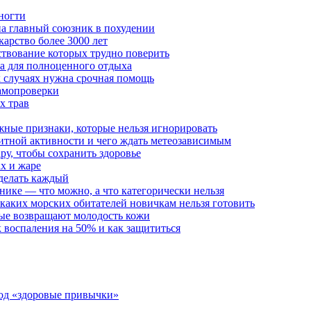
 ногти
на главный союзник в похудении
карство более 3000 лет
ствование которых трудно поверить
ба для полноценного отдыха
х случаях нужна срочная помощь
самопроверки
х трав
жные признаки, которые нельзя игнорировать
нитной активности и чего ждать метеозависимым
ру, чтобы сохранить здоровье
х и жаре
 делать каждый
нике — что можно, а что категорически нельзя
 каких морских обитателей новичкам нельзя готовить
рые возвращают молодость кожи
 воспаления на 50% и как защититься
од «здоровые привычки»