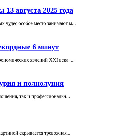
 13 августа 2025 года
х чудес особое место занимают м...
рекордные 6 минут
ономических явлений XXI века: ...
курия и полнолуния
ношения, так и профессиональн...
картиной скрывается тревожная...