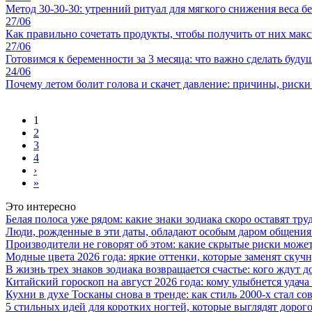
Метод 30-30-30: утренний ритуал для мягкого снижения веса бе
27/06
Как правильно сочетать продукты, чтобы получить от них мак
27/06
Готовимся к беременности за 3 месяца: что важно сделать буд
24/06
Почему летом болит голова и скачет давление: причины, риски 
1
2
3
4
›
»
Это интересно
Белая полоса уже рядом: какие знаки зодиака скоро оставят тр
Люди, рожденные в эти даты, обладают особым даром общения:
Производители не говорят об этом: какие скрытые риски может
Модные цвета 2026 года: яркие оттенки, которые заменят ску
В жизнь трех знаков зодиака возвращается счастье: кого ждут
Китайский гороскоп на август 2026 года: кому улыбнется удача 
Кухни в духе Тосканы снова в тренде: как стиль 2000-х стал 
5 стильных идей для коротких ногтей, которые выглядят дорого