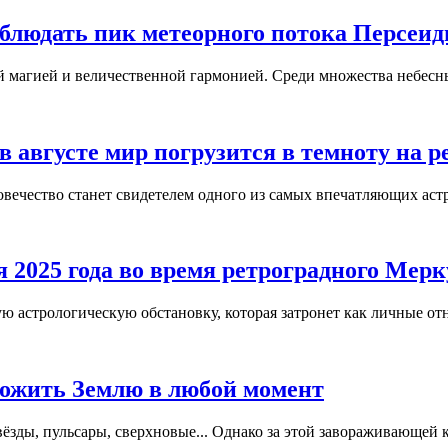
аблюдать пик метеорного потока Персеиды
й магией и величественной гармонией. Среди множества небесны
 в августе мир погрузится в темноту на 
овечество станет свидетелем одного из самых впечатляющих астр
я 2025 года во время ретроградного Мер
ую астрологическую обстановку, которая затронет как личные от
тожить Землю в любой момент
вёзды, пульсары, сверхновые... Однако за этой завораживающей 