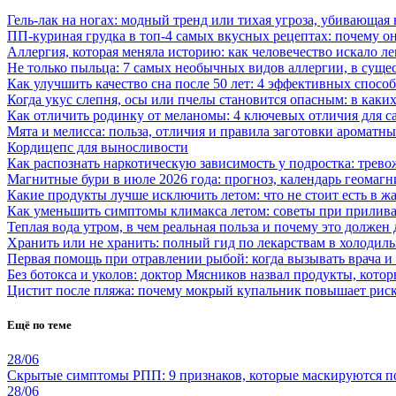
Гель-лак на ногах: модный тренд или тихая угроза, убивающая
ПП-куриная грудка в топ-4 самых вкусных рецептах: почему о
Аллергия, которая меняла историю: как человечество искало ле
Не только пыльца: 7 самых необычных видов аллергии, в суще
Как улучшить качество сна после 50 лет: 4 эффективных спосо
Когда укус слепня, осы или пчелы становится опасным: в каки
Как отличить родинку от меланомы: 4 ключевых отличия для 
Мята и мелисса: польза, отличия и правила заготовки ароматны
Кордицепс для выносливости
Как распознать наркотическую зависимость у подростка: трево
Магнитные бури в июле 2026 года: прогноз, календарь геомаг
Какие продукты лучше исключить летом: что не стоит есть в жа
Как уменьшить симптомы климакса летом: советы при прилива
Теплая вода утром, в чем реальная польза и почему это должен
Хранить или не хранить: полный гид по лекарствам в холодиль
Первая помощь при отравлении рыбой: когда вызывать врача и
Без ботокса и уколов: доктор Мясников назвал продукты, кото
Цистит после пляжа: почему мокрый купальник повышает риск
Ещё по теме
28/06
Скрытые симптомы РПП: 9 признаков, которые маскируются п
28/06