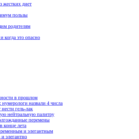
з жестких диет
симум пользы
ущим родителям
и когда это опасно
удности в прошлом
 нумерологи назвали 4 числа
 нести гель-лак
чную нейтральную палитру
 долгожданные перемены
в конце лета
современным и элегантным
 и элегантно