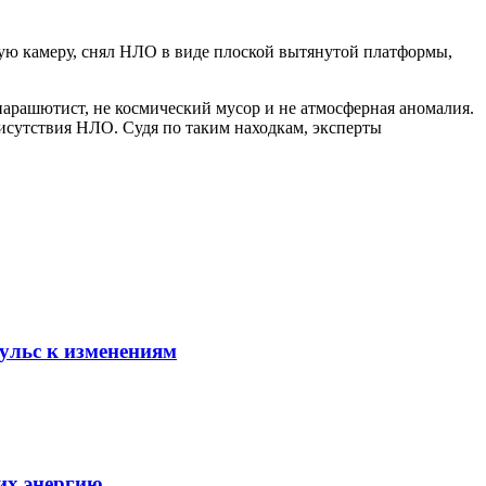
вую камеру, снял НЛО в виде плоской вытянутой платформы,
парашютист, не космический мусор и не атмосферная аномалия.
рисутствия НЛО. Судя по таким находкам, эксперты
ульс к изменениям
 их энергию