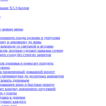
 выше X3.3 баллов
а
ое зимнее меню
сохранить плоды целыми и упругими
нику и землянику до зимы
сковороде со сметаной и ягодами
насом, которые сделают шашлык сочнее
ить голод без строгих запретов
ля здоровья и помогает похудеть
 ужина
а и проверенный домашний рецепт
ой пятиминутки до десертных вариантов
сковать здоровьем
 домашнее вино и быстрые пироги
ает корочку невероятно хрустящей
ять у плиты
бушки в деревне
 удивит каждого
в один день