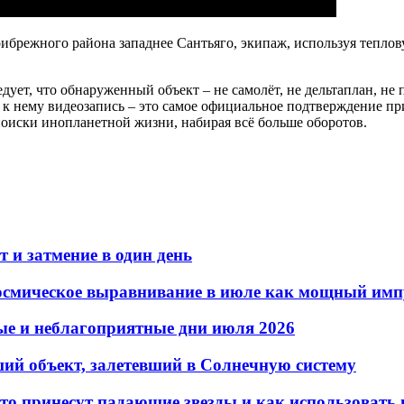
рибрежного района западнее Сантьяго, экипаж, используя тепло
ет, что обнаруженный объект – не самолёт, не дельтаплан, не 
я к нему видеозапись – это самое официальное подтверждение п
поиски инопланетной жизни, набирая всё больше оборотов.
т и затмение в один день
космическое выравнивание в июле как мощный имп
ые и неблагоприятные дни июля 2026
ий объект, залетевший в Солнечную систему
что принесут падающие звезды и как использовать