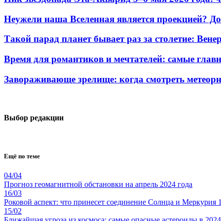
Неужели наша Вселенная является проекцией? До
Такой парад планет бывает раз за столетие: Вен
Время для романтиков и мечтателей: самые главн
Завораживающе зрелище: когда смотреть метеорн
Выбор редакции
Ещё по теме
04/04
Прогноз геомагнитной обстановки на апрель 2024 года
16/03
Роковой аспект: что принесет соединение Солнца и Меркурия 1
15/02
Ближайшая угроза из космоса: самые опасные астероиды в 2024