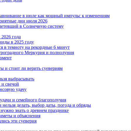
ыравнивание в июле как мощный импульс к изменениям
риятные дни июля 2026
алетевший в Солнечную систему
 2026 года
ниды в 2025 году
ся в темноту на рекордные 6 минут
етроградного Меркурия и полнолуния
момент
ы и стоит ли верить суевериям
льзя выбрасывать
 и свечой
ансовую удачу
 удачи и семейного благополучия
 нельзя делать, выбор даты, погода и обряды
 нужно знать о древнем празднике
риметы и объяснения
ялись эти суеверия