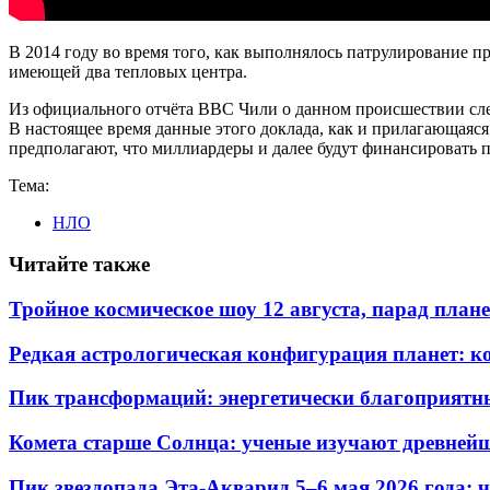
В 2014 году во время того, как выполнялось патрулирование п
имеющей два тепловых центра.
Из официального отчёта ВВС Чили о данном происшествии следу
В настоящее время данные этого доклада, как и прилагающаяс
предполагают, что миллиардеры и далее будут финансировать 
Тема:
НЛО
Читайте также
Тройное космическое шоу 12 августа, парад плане
Редкая астрологическая конфигурация планет: 
Пик трансформаций: энергетически благоприятн
Комета старше Солнца: ученые изучают древнейш
Пик звездопада Эта-Акварид 5–6 мая 2026 года: 