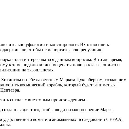
исключительно уфологии и конспирологи. Их относили к
 поддерживали, чтобы не испортить свою репутацию.
наука стала интересоваться данным вопросом. В то же время,
ому к теме подключились меценаты нового класса, они-то и
вилизации на экзопланетах.
м Хокингом и небезызвестным Марком Цукербергом, создавшим
т запустить космический корабль, который будет заниматься
 Центавра.
скать сигнал с внеземным происхождением.
 созданная для того, чтобы люди начали освоение Марса.
 государственного комитета аномальных исследований CEFAA,
кадры.