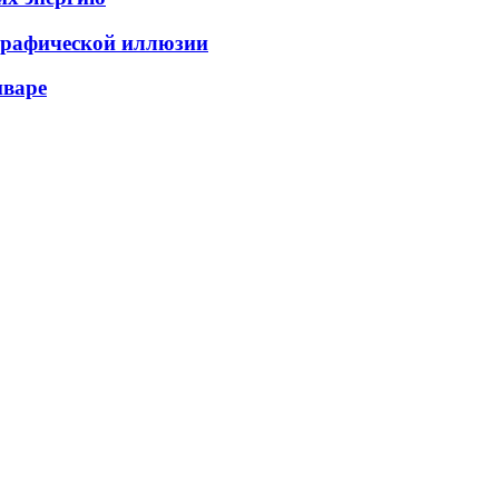
ографической иллюзии
нваре