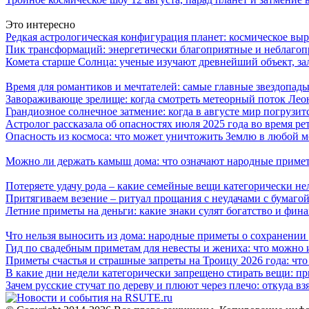
Это интересно
Редкая астрологическая конфигурация планет: космическое в
Пик трансформаций: энергетически благоприятные и неблагоп
Комета старше Солнца: ученые изучают древнейший объект, з
Время для романтиков и мечтателей: самые главные звездопады
Завораживающе зрелище: когда смотреть метеорный поток Лео
Грандиозное солнечное затмение: когда в августе мир погрузит
Астролог рассказала об опасностях июля 2025 года во время р
Опасность из космоса: что может уничтожить Землю в любой 
Можно ли держать камыш дома: что означают народные примет
Потеряете удачу рода – какие семейные вещи категорически не
Притягиваем везение – ритуал прощания с неудачами с бумагой
Летние приметы на деньги: какие знаки сулят богатство и фин
Что нельзя выносить из дома: народные приметы о сохранении
Гид по свадебным приметам для невесты и жениха: что можно и
Приметы счастья и страшные запреты на Троицу 2026 года: что
В какие дни недели категорически запрещено стирать вещи: п
Зачем русские стучат по дереву и плюют через плечо: откуда вз