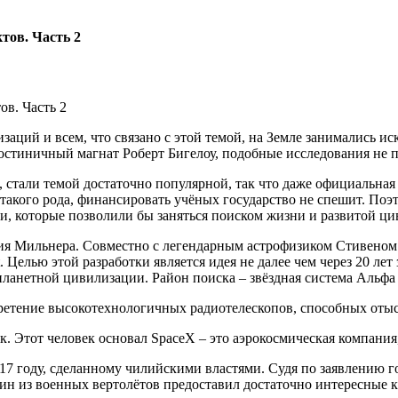
тов. Часть 2
заций и всем, что связано с этой темой, на Земле занимались 
 гостиничный магнат Роберт Бигелоу, подобные исследования не
 стали темой достаточно популярной, так что даже официальная 
акого рода, финансировать учёных государство не спешит. Поэт
, которые позволили бы заняться поиском жизни и развитой ци
рия Мильнера. Совместно с легендарным астрофизиком Стивено
t. Целью этой разработки является идея не далее чем через 20 ле
ланетной цивилизации. Район поиска – звёздная система Альфа
бретение высокотехнологичных радиотелескопов, способных оты
. Этот человек основал SpaceX – это аэрокосмическая компания,
017 году, сделанному чилийскими властями. Судя по заявлению
ин из военных вертолётов предоставил достаточно интересные 