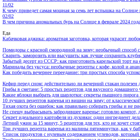
11/02
К чему приведет самая мощная за семь лет вспышка на Солнце
02/02
В чем причина аномальных бурь на Солнце в феврале 2024 год
Еда
Кабачковая аджика: ароматная заготовка, которая украсит люб
Помидоры с красной смородиной на зиму: необычный способ 
Сварить, заморозить или высушить: как лучше сохранить клуб
Забытый десерт из СССР: как приготовить карельский торт на 
Маринады без уксуса: необычные рецепты с кофе, колой и ана
Как победить вечернее переедание: три простых способа успоко
Кефир перед сном: действительно ли вечерний стакан полезен д
Грибы в сметане: 5 простых рецептов для вкусного домашнего
Какие яблоки выбрать для шарлотки: секреты пышного пирог
10 лучших рецептов варенья из вишни на зиму: от классическ
Тихая охота без ошибок: как правильно собирать грибы и не ри
Не спешу выбрасывать забродившее варенье: готовлю компот,
Секрет идеального картофеля из духовки: один ингредиент дел
Летний ужин за 15 минут, 5 рецептов для тех, кто не хочет сто
Три лучших рецепта варенья из малины пятиминутки, как у ба
Список продуктов с нулевым содержанием углеводов, который
Тройное космическое шоу 12 августа, парад планет и затмение 