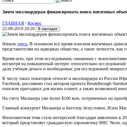
Зачем миллиардерам финансировать поиск внеземных объек
ГЛАВНАЯ
/
Космос
22-09-2019 20:20
Начало
здесь
. В основном всё время поиском внеземных цивили
представителям на задворках общества, а такие личности, как
Время шло, при этом исследования, связанные с экзопланетами,
несмотря на повышенный интерес относительно исследований т
дали учёным деньги и необходимые для исследований мощности
К числу таких новаторов относят и миллиардера из России Ю
Facebook, россиянин стал автором проекта Breakthrough Starsho
поиском пригодных для жизни планет, а также возможной иноп
На счету Мильнера уже более $100 млн, потраченных на прио
Главный конкурент Мильнера и Бигелоу, безусловно, Илон Маск
Инопланетная тема стала интересной благодаря заявлению в 2
который представляет гражданскую аэронавтику ВВС Чили, од