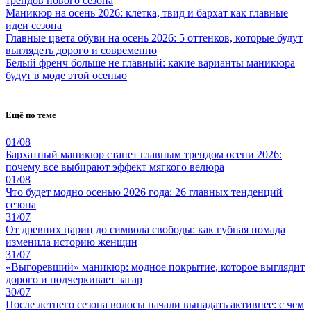
трендов нового сезона
Маникюр на осень 2026: клетка, твид и бархат как главные
идеи сезона
Главные цвета обуви на осень 2026: 5 оттенков, которые будут
выглядеть дорого и современно
Белый френч больше не главный: какие варианты маникюра
будут в моде этой осенью
Ещё по теме
01/08
Бархатный маникюр станет главным трендом осени 2026:
почему все выбирают эффект мягкого велюра
01/08
Что будет модно осенью 2026 года: 26 главных тенденций
сезона
31/07
От древних цариц до символа свободы: как губная помада
изменила историю женщин
31/07
«Выгоревший» маникюр: модное покрытие, которое выглядит
дорого и подчеркивает загар
30/07
После летнего сезона волосы начали выпадать активнее: с чем