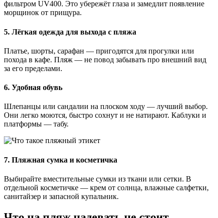
фильтром UV400. Это убережёт глаза и замедлит появление
морщинок от прищура.
5.
Лёгкая одежда для выхода с пляжа
Платье, шорты, сарафан — пригодятся для прогулки или
похода в кафе. Пляж — не повод забывать про внешний вид
за его пределами.
6.
Удобная обувь
Шлепанцы или сандалии на плоском ходу — лучший выбор.
Они легко моются, быстро сохнут и не натирают. Каблуки и
платформы — табу.
7.
Пляжная сумка и косметичка
Выбирайте вместительные сумки из ткани или сетки. В
отдельной косметичке — крем от солнца, влажные салфетки,
санитайзер и запасной купальник.
Что на пляж надевать
не стоит