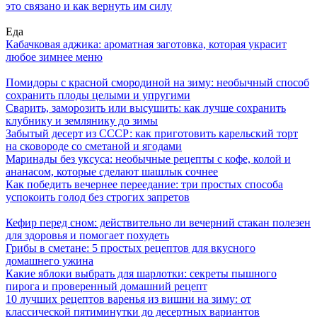
это связано и как вернуть им силу
Еда
Кабачковая аджика: ароматная заготовка, которая украсит
любое зимнее меню
Помидоры с красной смородиной на зиму: необычный способ
сохранить плоды целыми и упругими
Сварить, заморозить или высушить: как лучше сохранить
клубнику и землянику до зимы
Забытый десерт из СССР: как приготовить карельский торт
на сковороде со сметаной и ягодами
Маринады без уксуса: необычные рецепты с кофе, колой и
ананасом, которые сделают шашлык сочнее
Как победить вечернее переедание: три простых способа
успокоить голод без строгих запретов
Кефир перед сном: действительно ли вечерний стакан полезен
для здоровья и помогает похудеть
Грибы в сметане: 5 простых рецептов для вкусного
домашнего ужина
Какие яблоки выбрать для шарлотки: секреты пышного
пирога и проверенный домашний рецепт
10 лучших рецептов варенья из вишни на зиму: от
классической пятиминутки до десертных вариантов