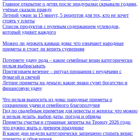
Главное открытие о детях после эпидуралки скрывали годами,
учёные сказали правду
Летний ужин за 15 минут, 5 рецептов для тех, кто не хочет
стоять у плиты
Список продуктов с нулевым содержанием углеводов,
который удивит каждого
Можно ли держать камыш дома: что означают народные
приметы и стоит ли верить суевериям
Потеряете удачу рода – какие семейные вещи категорически
нельзя выбрасывать
Притягиваем везение – ритуал прощания с неудачами с
бумагой и свечой
Летние приметы на деньги: какие знаки сулят богатство и
финансовую удачу
Что нельзя выносить из дома: народные приметы о
сохранении удачи и семейного благополучия
Гид по свадебным приметам для невесты и жениха: что можно
и нельзя делать, выбор даты, погода и обряды
Приметы счастья и страшные запреты на Троицу 2026 года:
что нужно знать о древнем празднике
В какие дни недели категорически запрещено стирать вещи:
приметы и объяснения