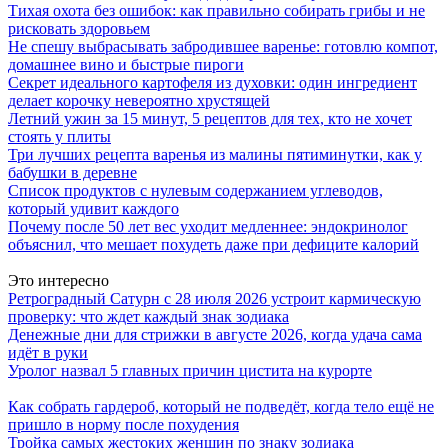
Тихая охота без ошибок: как правильно собирать грибы и не
рисковать здоровьем
Не спешу выбрасывать забродившее варенье: готовлю компот,
домашнее вино и быстрые пироги
Секрет идеального картофеля из духовки: один ингредиент
делает корочку невероятно хрустящей
Летний ужин за 15 минут, 5 рецептов для тех, кто не хочет
стоять у плиты
Три лучших рецепта варенья из малины пятиминутки, как у
бабушки в деревне
Список продуктов с нулевым содержанием углеводов,
который удивит каждого
Почему после 50 лет вес уходит медленнее: эндокринолог
объяснил, что мешает похудеть даже при дефиците калорий
Это интересно
Ретроградный Сатурн с 28 июля 2026 устроит кармическую
проверку: что ждет каждый знак зодиака
Денежные дни для стрижки в августе 2026, когда удача сама
идёт в руки
Уролог назвал 5 главных причин цистита на курорте
Как собрать гардероб, который не подведёт, когда тело ещё не
пришло в норму после похудения
Тройка самых жестоких женщин по знаку зодиака