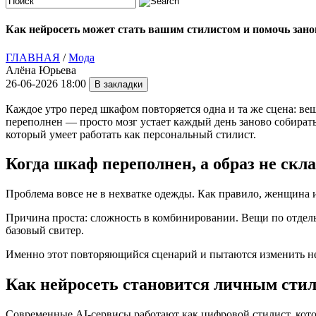
Как нейросеть может стать вашим стилистом и помочь зано
ГЛАВНАЯ
/
Мода
Алёна Юрьева
26-06-2026 18:00
Каждое утро перед шкафом повторяется одна и та же сцена: вещ
переполнен — просто мозг устает каждый день заново собирать
который умеет работать как персональный стилист.
Когда шкаф переполнен, а образ не скл
Проблема вовсе не в нехватке одежды. Как правило, женщина и
Причина проста: сложность в комбинировании. Вещи по отдель
базовый свитер.
Именно этот повторяющийся сценарий и пытаются изменить н
Как нейросеть становится личным сти
Современные AI-сервисы работают как цифровой стилист, котор