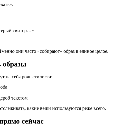
вать».
 серый свитер…»
Именно они часто «собирают» образ в единое целое.
ь образы
т на себя роль стилиста:
роба
дероб текстом
слеживать, какие вещи используются реже всего.
 прямо сейчас