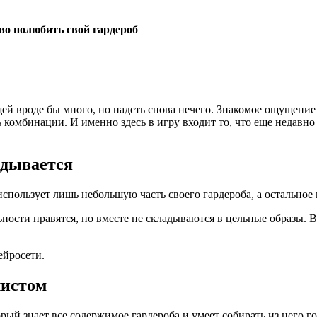
во полюбить свой гардероб
ей вроде бы много, но надеть снова нечего. Знакомое ощущение «
 комбинации. И именно здесь в игру входит то, что еще недавно
адывается
спользует лишь небольшую часть своего гардероба, а остальное г
ности нравятся, но вместе не складываются в цельные образы. 
ейросети.
листом
ый знает все содержимое гардероба и умеет собирать из него г