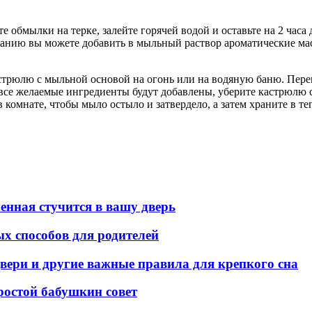
обмылки на терке, залейте горячей водой и оставьте на 2 часа
ланию вы можете добавить в мыльный раствор ароматические ма
стрюлю с мыльной основой на огонь или на водяную баню. Переме
 а все желаемые ингредиенты будут добавлены, уберите кастрюл
в комнате, чтобы мыло остыло и затвердело, а затем храните в те
ленная стучится в вашу дверь
х способов для родителей
вери и другие важные правила для крепкого сна
простой бабушкин совет