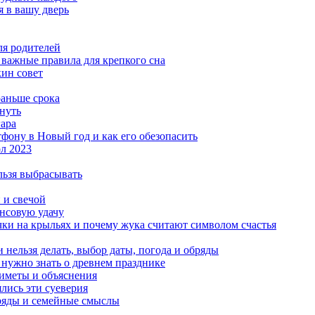
я в вашу дверь
ля родителей
 важные правила для крепкого сна
кин совет
раньше срока
знуть
гара
тфону в Новый год и как его обезопасить
л 2023
льзя выбрасывать
 и свечой
ансовую удачу
чки на крыльях и почему жука считают символом счастья
 нельзя делать, выбор даты, погода и обряды
 нужно знать о древнем празднике
риметы и объяснения
ялись эти суеверия
бряды и семейные смыслы