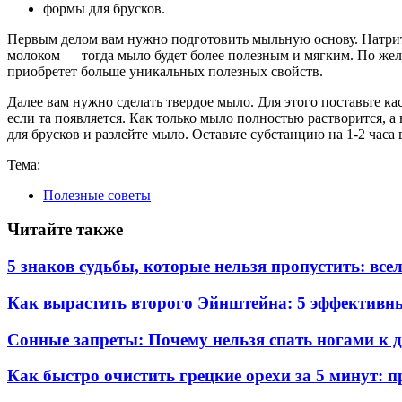
формы для брусков.
Первым делом вам нужно подготовить мыльную основу. Натрите 
молоком — тогда мыло будет более полезным и мягким. По же
приобретет больше уникальных полезных свойств.
Далее вам нужно сделать твердое мыло. Для этого поставьте ка
если та появляется. Как только мыло полностью растворится,
для брусков и разлейте мыло. Оставьте субстанцию на 1-2 часа 
Тема:
Полезные советы
Читайте также
5 знаков судьбы, которые нельзя пропустить: все
Как вырастить второго Эйнштейна: 5 эффективны
Сонные запреты: Почему нельзя спать ногами к д
Как быстро очистить грецкие орехи за 5 минут: 