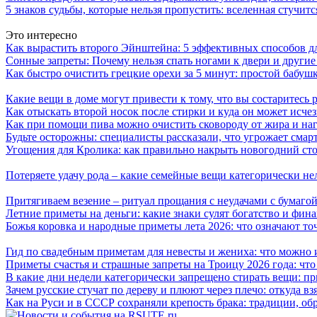
5 знаков судьбы, которые нельзя пропустить: вселенная стучитс
Это интересно
Как вырастить второго Эйнштейна: 5 эффективных способов д
Сонные запреты: Почему нельзя спать ногами к двери и другие
Как быстро очистить грецкие орехи за 5 минут: простой бабуш
Какие вещи в доме могут привести к тому, что вы состаритесь 
Как отыскать второй носок после стирки и куда он может исче
Как при помощи пива можно очистить сковороду от жира и на
Будьте осторожны: специалисты рассказали, что угрожает смар
Угощения для Кролика: как правильно накрыть новогодний сто
Потеряете удачу рода – какие семейные вещи категорически не
Притягиваем везение – ритуал прощания с неудачами с бумагой
Летние приметы на деньги: какие знаки сулят богатство и фин
Божья коровка и народные приметы лета 2026: что означают то
Гид по свадебным приметам для невесты и жениха: что можно и
Приметы счастья и страшные запреты на Троицу 2026 года: что
В какие дни недели категорически запрещено стирать вещи: п
Зачем русские стучат по дереву и плюют через плечо: откуда вз
Как на Руси и в СССР сохраняли крепость брака: традиции, о