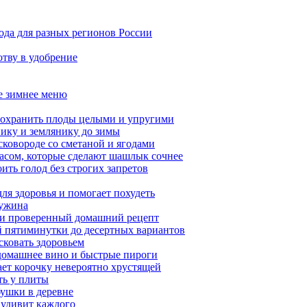
ода для разных регионов России
тву в удобрение
ое зимнее меню
сохранить плоды целыми и упругими
нику и землянику до зимы
сковороде со сметаной и ягодами
насом, которые сделают шашлык сочнее
ить голод без строгих запретов
ля здоровья и помогает похудеть
 ужина
а и проверенный домашний рецепт
ой пятиминутки до десертных вариантов
сковать здоровьем
 домашнее вино и быстрые пироги
ает корочку невероятно хрустящей
ять у плиты
бушки в деревне
 удивит каждого