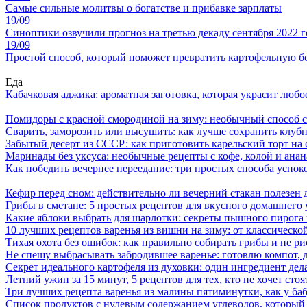
Самые сильные молитвы о богатстве и прибавке зарплаты
19/09
Синоптики озвучили прогноз на третью декаду сентября 2022 г
19/09
Простой способ, который поможет превратить картофельную бо
Еда
Кабачковая аджика: ароматная заготовка, которая украсит люб
Помидоры с красной смородиной на зиму: необычный способ 
Сварить, заморозить или высушить: как лучше сохранить клуб
Забытый десерт из СССР: как приготовить карельский торт на 
Маринады без уксуса: необычные рецепты с кофе, колой и ана
Как победить вечернее переедание: три простых способа успоко
Кефир перед сном: действительно ли вечерний стакан полезен д
Грибы в сметане: 5 простых рецептов для вкусного домашнего
Какие яблоки выбрать для шарлотки: секреты пышного пирог
10 лучших рецептов варенья из вишни на зиму: от классическ
Тихая охота без ошибок: как правильно собирать грибы и не ри
Не спешу выбрасывать забродившее варенье: готовлю компот,
Секрет идеального картофеля из духовки: один ингредиент дел
Летний ужин за 15 минут, 5 рецептов для тех, кто не хочет сто
Три лучших рецепта варенья из малины пятиминутки, как у ба
Список продуктов с нулевым содержанием углеводов, который