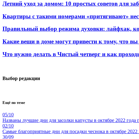
Летний уход за домом: 10 простых советов для за
Квартиры с такими номерами «притягивают» несч
Правильный выбор режима духовки: лайфхак, ко
Какие вещи в доме могут привести к тому, что вы
Что нужно делать в Чистый четверг и как проход
Выбор редакции
Ещё по теме
05/10
Названы лучшие дни для засолки капусты в октябре 2022 года
02/10
Самые благоприятные дни для посадки чеснока в октябре 2022 
30/09