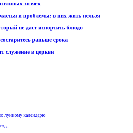
ботливых хозяек
астья и проблемы: в них жить нельзя
торый не даст испортить блюдо
 состаритесь раньше срока
ит служение в церкви
 по лунному календарю
года