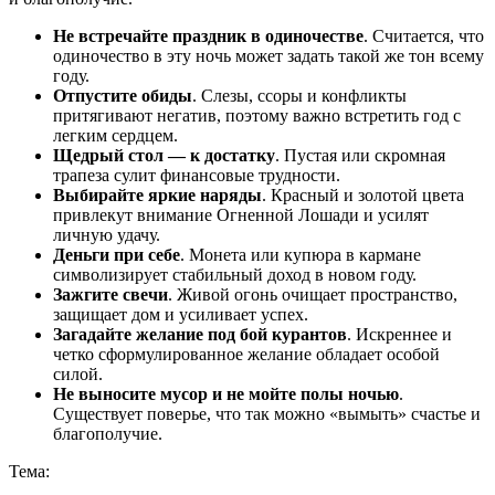
Не встречайте праздник в одиночестве
. Считается, что
одиночество в эту ночь может задать такой же тон всему
году.
Отпустите обиды
. Слезы, ссоры и конфликты
притягивают негатив, поэтому важно встретить год с
легким сердцем.
Щедрый стол — к достатку
. Пустая или скромная
трапеза сулит финансовые трудности.
Выбирайте яркие наряды
. Красный и золотой цвета
привлекут внимание Огненной Лошади и усилят
личную удачу.
Деньги при себе
. Монета или купюра в кармане
символизирует стабильный доход в новом году.
Зажгите свечи
. Живой огонь очищает пространство,
защищает дом и усиливает успех.
Загадайте желание под бой курантов
. Искреннее и
четко сформулированное желание обладает особой
силой.
Не выносите мусор и не мойте полы ночью
.
Существует поверье, что так можно «вымыть» счастье и
благополучие.
Тема: