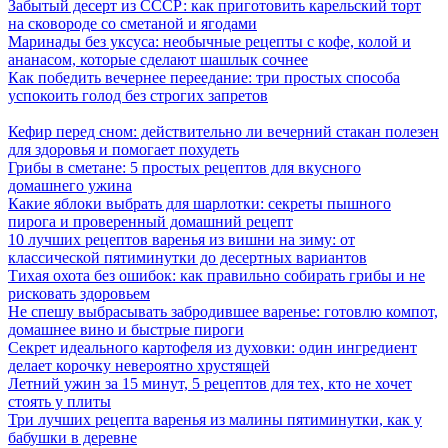
Забытый десерт из СССР: как приготовить карельский торт
на сковороде со сметаной и ягодами
Маринады без уксуса: необычные рецепты с кофе, колой и
ананасом, которые сделают шашлык сочнее
Как победить вечернее переедание: три простых способа
успокоить голод без строгих запретов
Кефир перед сном: действительно ли вечерний стакан полезен
для здоровья и помогает похудеть
Грибы в сметане: 5 простых рецептов для вкусного
домашнего ужина
Какие яблоки выбрать для шарлотки: секреты пышного
пирога и проверенный домашний рецепт
10 лучших рецептов варенья из вишни на зиму: от
классической пятиминутки до десертных вариантов
Тихая охота без ошибок: как правильно собирать грибы и не
рисковать здоровьем
Не спешу выбрасывать забродившее варенье: готовлю компот,
домашнее вино и быстрые пироги
Секрет идеального картофеля из духовки: один ингредиент
делает корочку невероятно хрустящей
Летний ужин за 15 минут, 5 рецептов для тех, кто не хочет
стоять у плиты
Три лучших рецепта варенья из малины пятиминутки, как у
бабушки в деревне