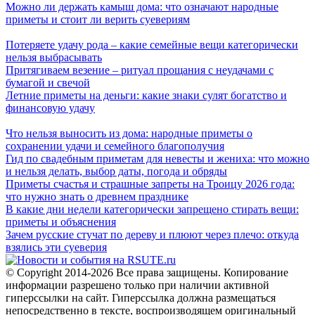
Можно ли держать камыш дома: что означают народные
приметы и стоит ли верить суевериям
Потеряете удачу рода – какие семейные вещи категорически
нельзя выбрасывать
Притягиваем везение – ритуал прощания с неудачами с
бумагой и свечой
Летние приметы на деньги: какие знаки сулят богатство и
финансовую удачу
Что нельзя выносить из дома: народные приметы о
сохранении удачи и семейного благополучия
Гид по свадебным приметам для невесты и жениха: что можно
и нельзя делать, выбор даты, погода и обряды
Приметы счастья и страшные запреты на Троицу 2026 года:
что нужно знать о древнем празднике
В какие дни недели категорически запрещено стирать вещи:
приметы и объяснения
Зачем русские стучат по дереву и плюют через плечо: откуда
взялись эти суеверия
© Copyright 2014-2026 Все права защищены. Копирование
информации разрешено только при наличии активной
гиперссылки на сайт. Гиперссылка должна размещаться
непосредственно в тексте, воспроизводящем оригинальный