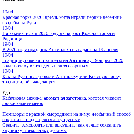
Ещё по теме
19/04
Красная горка 2026: время, когда играли первые весенние
свадьбы на Руси
19/04
На какие числа в 2026 году выпадают Красная горка и
Радоница
19/04
В 2026 году праздник Антипасха выпадает на 19 апреля
19/04
Традиции, обычаи и запреты на Антипасху 19 апреля 2026
года: почему в этот день нельзя ссориться
19/04
Как на Руси праздновали Антипасху, или Красную горку:
традиции, обычаи, запреты
Еда
Кабачковая аджика: ароматная заготовка, которая украсит
любое зимнее меню
Помидоры с красной смородиной на зиму: необычный способ
сохранить плоды целыми и упругими
Сварить, заморозить или высушить: как лучше сохранить
клубнику и землянику до зимы