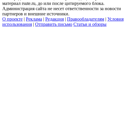
материал rsute.ru, до или после цитируемого блока.
Администрация сайта не несет ответственности за новости
партнеров и внешние источники.
О проекте
|
Реклама
|
Редакция
|
Правообладателям
|
Условия
использования
|
Отправить письмо
Статьи и обзоры