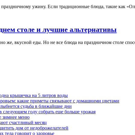
праздничному ужину. Если традиционные блюда, такие как «Олив
днем столе и лучшие альтернативы
но же, вкусной еды. Но не все блюда на праздничном столе спосо
 одна крышечка на 5 литров воды
доровьем: какие приметы связывают с домашними цветами
 улыбнется судьба в ближайшие дни
ы в следующем году собрать еще больше урожая
ое зимнее меню
ещают счастливый месяц
ащитить дом от недоброжелателей
х тела говорит о здоровье