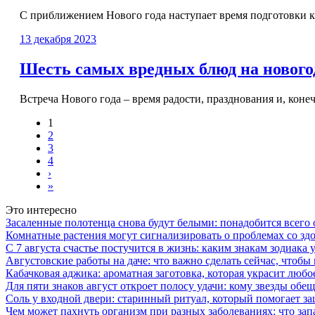
С приближением Нового года наступает время подготовки к 
13 декабря 2023
Шесть самых вредных блюд на нового
Встреча Нового года – время радости, празднования и, конеч
1
2
3
4
›
»
Это интересно
Засаленные полотенца снова будут белыми: понадобится всего
Комнатные растения могут сигнализировать о проблемах со з
С 7 августа счастье постучится в жизнь: каким знакам зодиака
Августовские работы на даче: что важно сделать сейчас, чтоб
Кабачковая аджика: ароматная заготовка, которая украсит люб
Для пяти знаков август откроет полосу удачи: кому звезды об
Соль у входной двери: старинный ритуал, который помогает з
Чем может пахнуть организм при разных заболеваниях: что запа