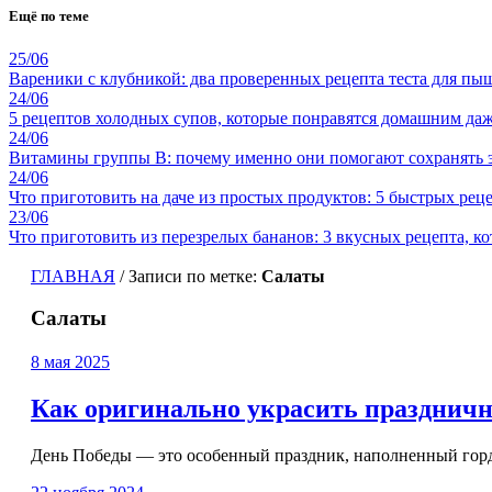
Ещё по теме
25/06
Вареники с клубникой: два проверенных рецепта теста для пы
24/06
5 рецептов холодных супов, которые понравятся домашним да
24/06
Витамины группы B: почему именно они помогают сохранять э
24/06
Что приготовить на даче из простых продуктов: 5 быстрых рец
23/06
Что приготовить из перезрелых бананов: 3 вкусных рецепта, 
ГЛАВНАЯ
/
Записи по метке:
Салаты
Салаты
8 мая 2025
Как оригинально украсить праздничны
День Победы — это особенный праздник, наполненный гордо