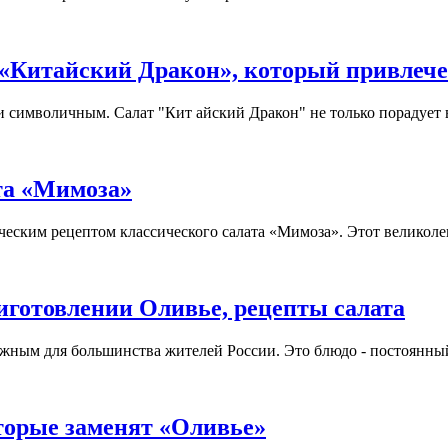
 «Китайский Дракон», который привлече
 символичным. Салат "Кит айский Дракон" не только порадует в
та «Мимоза»
еским рецептом классического салата «Мимоза». Этот великолепн
готовлении Оливье, рецепты салата
жным для большинства жителей России. Это блюдо - постоянный г
торые заменят «Оливье»