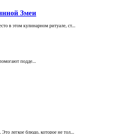
вянной Змеи
то в этом кулинарном ритуале, ст...
помогают подде...
то легкое блюдо, которое не тол...