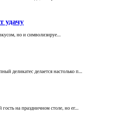
т удачу
кусом, но и символизируе...
ый деликатес делается настолько п...
ость на праздничном столе, но ег...