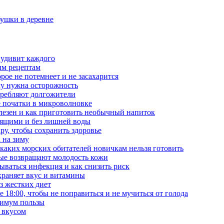
бушки в деревне
 удивит каждого
ым рецептам
орое не потемнеет и не засахарится
му нужна осторожность
требляют долгожители
е початки в микроволновке
лезен и как приготовить необычный напиток
тящими и без лишней воды
ру, чтобы сохранить здоровье
 на зиму
 каких морских обитателей новичкам нельзя готовить
рые возвращают молодость кожи
ываться инфекция и как снизить риск
храняет вкус и витамины
з жестких диет
е 18:00, чтобы не поправиться и не мучиться от голода
симум пользы
 вкусом