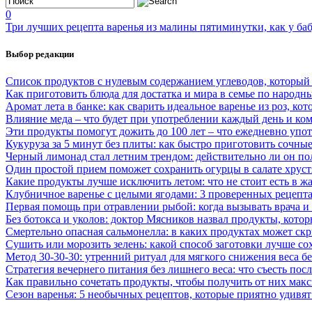
0
Три лучших рецепта варенья из малины пятиминутки, как у ба
Выбор редакции
Список продуктов с нулевым содержанием углеводов, который
Как приготовить блюда для достатка и мира в семье по народн
Аромат лета в банке: как сварить идеальное варенье из роз, кот
Влияние меда – что будет при употреблении каждый день и ко
Эти продукты помогут дожить до 100 лет – что ежедневно упо
Кукуруза за 5 минут без плиты: как быстро приготовить сочны
Черный лимонад стал летним трендом: действительно ли он по
Один простой прием поможет сохранить огурцы в салате хрус
Какие продукты лучше исключить летом: что не стоит есть в жа
Клубничное варенье с целыми ягодами: 3 проверенных рецепта
Первая помощь при отравлении рыбой: когда вызывать врача и
Без ботокса и уколов: доктор Мясников назвал продукты, кото
Смертельно опасная сальмонелла: в каких продуктах может скр
Сушить или морозить зелень: какой способ заготовки лучше со
Метод 30-30-30: утренний ритуал для мягкого снижения веса бе
Стратегия вечернего питания без лишнего веса: что съесть посл
Как правильно сочетать продукты, чтобы получить от них мак
Сезон варенья: 5 необычных рецептов, которые приятно удивят