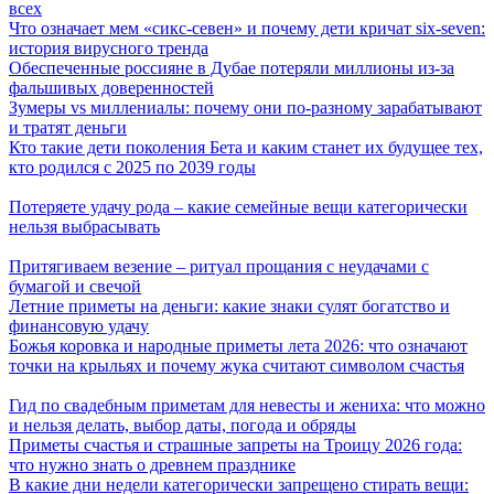
всех
Что означает мем «сикс-севен» и почему дети кричат six-seven:
история вирусного тренда
Обеспеченные россияне в Дубае потеряли миллионы из-за
фальшивых доверенностей
Зумеры vs миллениалы: почему они по-разному зарабатывают
и тратят деньги
Кто такие дети поколения Бета и каким станет их будущее тех,
кто родился с 2025 по 2039 годы
Потеряете удачу рода – какие семейные вещи категорически
нельзя выбрасывать
Притягиваем везение – ритуал прощания с неудачами с
бумагой и свечой
Летние приметы на деньги: какие знаки сулят богатство и
финансовую удачу
Божья коровка и народные приметы лета 2026: что означают
точки на крыльях и почему жука считают символом счастья
Гид по свадебным приметам для невесты и жениха: что можно
и нельзя делать, выбор даты, погода и обряды
Приметы счастья и страшные запреты на Троицу 2026 года:
что нужно знать о древнем празднике
В какие дни недели категорически запрещено стирать вещи: