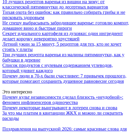
10 лучших рецептов варенья из вишни на зиму: от
классической пятиминутки до десертных вариантов
Тихая охота без ошибок: как правильно собирать грибы и не
рисковать здоровьем
Не спешу выбрасывать забродившее варенье: готовлю компот,
домашнее вино и быстрые пироги
Секрет идеального картофеля из духовки: один ингредиент
делает корочку невероятно хрустящей
Летний ужин за 15 минут, 5 рецептов для тех, кто не хочет
стоять у плиты
Три лучших рецепта варенья из малины пятиминутки, как у
бабушки в деревне
Список продуктов с нулевым содержанием углеводов,
который удивит каждого
Почему люди в 70-х были счастливее: 7 привычек прошлого,
которые помогают сохранить душевное равновесие сегодня
Это интересно
Почему культ независимости сделал близость «неудобной»:
феномен инфлюенсеров одиночества
Почему некоторые выигрывают в лотереи снова и снова
За что мы платим в квитанции ЖКХ и можно ли сократить
расходы
Поздравления на выпускной 2026: самые красивые слова для