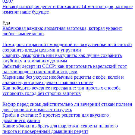
02/07
Новая философия денег и биохакинг: 14 метатрендов, которые
изменят наше будущее
Еда
Кабачковая аджика: ароматная заготовка, которая украсит
любое зимнее меню
Помидоры с красной смородиной на зиму: необычный способ
сохранить плоды целыми и упругими
Сварить, заморозить или высушить: как лучше сохранить
клубнику и землянику до зимы
Забытый десерт из СССР: как приготовить карельский торт
на сковороде со сметаной и ягодами
Маринады без уксуса: необычные рецепты с кофе, колой и
ананасом, которые сделают шашлык сочнее
Как победить вечернее переедание: три простых способа
успокоить голод без строгих запретов
Кефир перед сном: действительно ли вечерний стакан полезен
для здоровья и помогает похудеть
Грибы в сметане: 5 простых рецептов для вкусного
домашнего ужина
Какие яблоки выбрать для шарлотки: секреты пышного
пирога и проверенный домашний рецепт