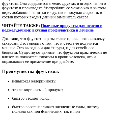
фруктоза. Она содержится в меде, фруктах и ягодах, из чего
фруктозу и производят. Употреблять ее можно как в чистом
виде, добавляя в напитки и еду, так и покупая сладости, в
состав которых входит данный заменитель сахара.
ЧИТАЙТЕ ТАКЖЕ:
Полезные продукты для печени и
поджелудочной: вкусная профилактика и лечение
Доказано, что ф
руктоза
в разы
с
лаще привычного
каждому
сахарозы
. Это говорит о том, что и съесть ее получится
меньше. Это выгодно и для фигуры, и для семейного
бюджета. Существуют данные, что фруктоза практически не
влияет на показатель глюкозы в крови человека, что и
оправдывает ее применение при диабете.
Преимущества фруктозы:
невысокая калорийность;
это легкоусвояемый продукт;
быстро утоляет голод;
быстро восстанавливает жизненные силы, потому
полезна как при физических, так и при