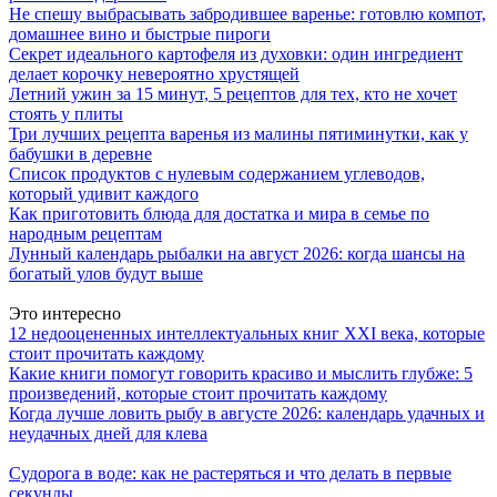
Не спешу выбрасывать забродившее варенье: готовлю компот,
домашнее вино и быстрые пироги
Секрет идеального картофеля из духовки: один ингредиент
делает корочку невероятно хрустящей
Летний ужин за 15 минут, 5 рецептов для тех, кто не хочет
стоять у плиты
Три лучших рецепта варенья из малины пятиминутки, как у
бабушки в деревне
Список продуктов с нулевым содержанием углеводов,
который удивит каждого
Как приготовить блюда для достатка и мира в семье по
народным рецептам
Лунный календарь рыбалки на август 2026: когда шансы на
богатый улов будут выше
Это интересно
12 недооцененных интеллектуальных книг XXI века, которые
стоит прочитать каждому
Какие книги помогут говорить красиво и мыслить глубже: 5
произведений, которые стоит прочитать каждому
Когда лучше ловить рыбу в августе 2026: календарь удачных и
неудачных дней для клева
Судорога в воде: как не растеряться и что делать в первые
секунды