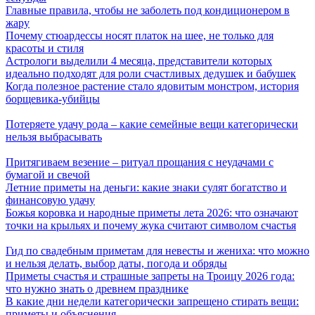
Главные правила, чтобы не заболеть под кондиционером в
жару
Почему стюардессы носят платок на шее, не только для
красоты и стиля
Астрологи выделили 4 месяца, представители которых
идеально подходят для роли счастливых дедушек и бабушек
Когда полезное растение стало ядовитым монстром, история
борщевика-убийцы
Потеряете удачу рода – какие семейные вещи категорически
нельзя выбрасывать
Притягиваем везение – ритуал прощания с неудачами с
бумагой и свечой
Летние приметы на деньги: какие знаки сулят богатство и
финансовую удачу
Божья коровка и народные приметы лета 2026: что означают
точки на крыльях и почему жука считают символом счастья
Гид по свадебным приметам для невесты и жениха: что можно
и нельзя делать, выбор даты, погода и обряды
Приметы счастья и страшные запреты на Троицу 2026 года:
что нужно знать о древнем празднике
В какие дни недели категорически запрещено стирать вещи:
приметы и объяснения