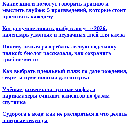
Какие книги помогут говорить красиво и
мыслить глубже: 5 произведений, которые стоит
прочитать каждому
Когда лучше ловить рыбу в августе 2026:
календарь удачных и неудачных дней для клева
Почему нельзя разгребать лесную подстилку
палкой: биолог рассказала, как сохранить
грибное место
Как выбрать идеальный пляж по дате рождения,
секреты нумерологии для отпуска
Учёные развенчали лунные мифы, а
парикмахеры считают клиентов по фазам
спутника
Судорога в воде: как не растеряться и что делать
в первые секунды