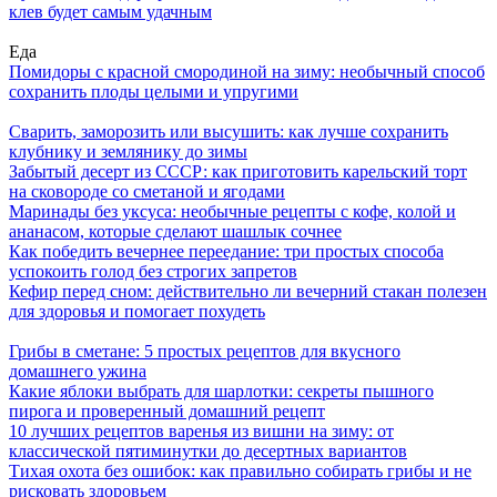
клев будет самым удачным
Еда
Помидоры с красной смородиной на зиму: необычный способ
сохранить плоды целыми и упругими
Сварить, заморозить или высушить: как лучше сохранить
клубнику и землянику до зимы
Забытый десерт из СССР: как приготовить карельский торт
на сковороде со сметаной и ягодами
Маринады без уксуса: необычные рецепты с кофе, колой и
ананасом, которые сделают шашлык сочнее
Как победить вечернее переедание: три простых способа
успокоить голод без строгих запретов
Кефир перед сном: действительно ли вечерний стакан полезен
для здоровья и помогает похудеть
Грибы в сметане: 5 простых рецептов для вкусного
домашнего ужина
Какие яблоки выбрать для шарлотки: секреты пышного
пирога и проверенный домашний рецепт
10 лучших рецептов варенья из вишни на зиму: от
классической пятиминутки до десертных вариантов
Тихая охота без ошибок: как правильно собирать грибы и не
рисковать здоровьем