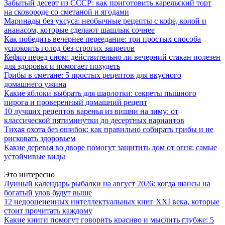
Забытый десерт из СССР: как приготовить карельский торт
на сковороде со сметаной и ягодами
Маринады без уксуса: необычные рецепты с кофе, колой и
ананасом, которые сделают шашлык сочнее
Как победить вечернее переедание: три простых способа
успокоить голод без строгих запретов
Кефир перед сном: действительно ли вечерний стакан полезен
для здоровья и помогает похудеть
Грибы в сметане: 5 простых рецептов для вкусного
домашнего ужина
Какие яблоки выбрать для шарлотки: секреты пышного
пирога и проверенный домашний рецепт
10 лучших рецептов варенья из вишни на зиму: от
классической пятиминутки до десертных вариантов
Тихая охота без ошибок: как правильно собирать грибы и не
рисковать здоровьем
Какие деревья во дворе помогут защитить дом от огня: самые
устойчивые виды
Это интересно
Лунный календарь рыбалки на август 2026: когда шансы на
богатый улов будут выше
12 недооцененных интеллектуальных книг XXI века, которые
стоит прочитать каждому
Какие книги помогут говорить красиво и мыслить глубже: 5