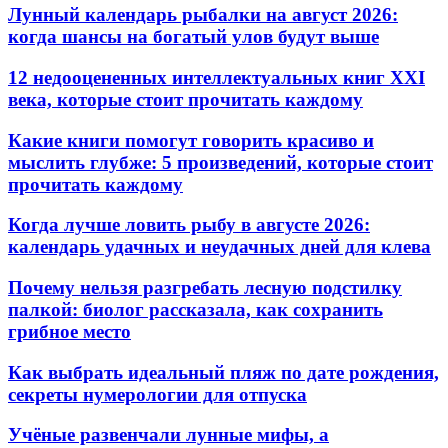
Лунный календарь рыбалки на август 2026:
когда шансы на богатый улов будут выше
12 недооцененных интеллектуальных книг XXI
века, которые стоит прочитать каждому
Какие книги помогут говорить красиво и
мыслить глубже: 5 произведений, которые стоит
прочитать каждому
Когда лучше ловить рыбу в августе 2026:
календарь удачных и неудачных дней для клева
Почему нельзя разгребать лесную подстилку
палкой: биолог рассказала, как сохранить
грибное место
Как выбрать идеальный пляж по дате рождения,
секреты нумерологии для отпуска
Учёные развенчали лунные мифы, а