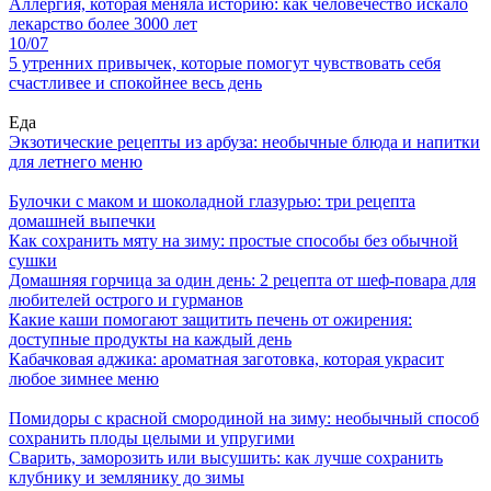
Аллергия, которая меняла историю: как человечество искало
лекарство более 3000 лет
10/07
5 утренних привычек, которые помогут чувствовать себя
счастливее и спокойнее весь день
Еда
Экзотические рецепты из арбуза: необычные блюда и напитки
для летнего меню
Булочки с маком и шоколадной глазурью: три рецепта
домашней выпечки
Как сохранить мяту на зиму: простые способы без обычной
сушки
Домашняя горчица за один день: 2 рецепта от шеф-повара для
любителей острого и гурманов
Какие каши помогают защитить печень от ожирения:
доступные продукты на каждый день
Кабачковая аджика: ароматная заготовка, которая украсит
любое зимнее меню
Помидоры с красной смородиной на зиму: необычный способ
сохранить плоды целыми и упругими
Сварить, заморозить или высушить: как лучше сохранить
клубнику и землянику до зимы