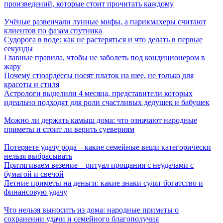
произведений, которые стоит прочитать каждому
Учёные развенчали лунные мифы, а парикмахеры считают
клиентов по фазам спутника
Судорога в воде: как не растеряться и что делать в первые
секунды
Главные правила, чтобы не заболеть под кондиционером в
жару
Почему стюардессы носят платок на шее, не только для
красоты и стиля
Астрологи выделили 4 месяца, представители которых
идеально подходят для роли счастливых дедушек и бабушек
Можно ли держать камыш дома: что означают народные
приметы и стоит ли верить суевериям
Потеряете удачу рода – какие семейные вещи категорически
нельзя выбрасывать
Притягиваем везение – ритуал прощания с неудачами с
бумагой и свечой
Летние приметы на деньги: какие знаки сулят богатство и
финансовую удачу
Что нельзя выносить из дома: народные приметы о
сохранении удачи и семейного благополучия