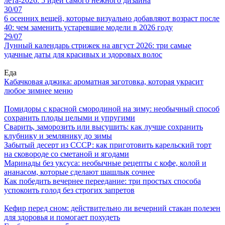
лета-2026: 5 идей самого нежного дизайна
30/07
6 осенних вещей, которые визуально добавляют возраст после
40: чем заменить устаревшие модели в 2026 году
29/07
Лунный календарь стрижек на август 2026: три самые
удачные даты для красивых и здоровых волос
Еда
Кабачковая аджика: ароматная заготовка, которая украсит
любое зимнее меню
Помидоры с красной смородиной на зиму: необычный способ
сохранить плоды целыми и упругими
Сварить, заморозить или высушить: как лучше сохранить
клубнику и землянику до зимы
Забытый десерт из СССР: как приготовить карельский торт
на сковороде со сметаной и ягодами
Маринады без уксуса: необычные рецепты с кофе, колой и
ананасом, которые сделают шашлык сочнее
Как победить вечернее переедание: три простых способа
успокоить голод без строгих запретов
Кефир перед сном: действительно ли вечерний стакан полезен
для здоровья и помогает похудеть