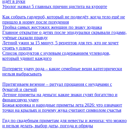
идёт в руки
Уролог назвал 5 главных причин цистита на курорте
Как собрать гардероб, который не подведёт, когда тело ещё не
пришло в норму после похудения
Тройка самых жестоких женщин по знаку зодиака
Главное открытие о детях после эпидуралки скрывали годами,
учёные сказали правду
Летний ужин за 15 минут, 5 рецептов для тех, кто не хочет
стоять у плиты
Список продуктов с нулевым содержанием углеводов,
который удивит каждого
Потеряете удачу рода – какие семейные вещи категорически
нельзя выбрасывать
Притягиваем везение – ритуал прощания с неудачами с
бумагой и свечой
Летние приметы на деньги: какие знаки сулят богатство и
финансовую удачу
Божья коровка и народные приметы лета 2026: что означают
точки на крыльях и почему жука считают символом счастья
Гид по свадебным приметам для невесты и жениха: что можно
и нельзя делать, выбор даты, погода и обряды