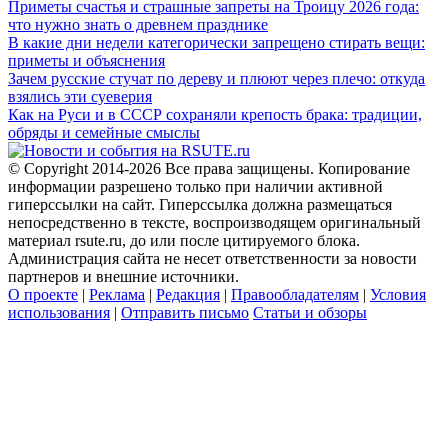
Приметы счастья и страшные запреты на Троицу 2026 года:
что нужно знать о древнем празднике
В какие дни недели категорически запрещено стирать вещи:
приметы и объяснения
Зачем русские стучат по дереву и плюют через плечо: откуда
взялись эти суеверия
Как на Руси и в СССР сохраняли крепость брака: традиции,
обряды и семейные смыслы
© Copyright 2014-2026 Все права защищены. Копирование
информации разрешено только при наличии активной
гиперссылки на сайт. Гиперссылка должна размещаться
непосредственно в тексте, воспроизводящем оригинальный
материал rsute.ru, до или после цитируемого блока.
Администрация сайта не несет ответственности за новости
партнеров и внешние источники.
О проекте
|
Реклама
|
Редакция
|
Правообладателям
|
Условия
использования
|
Отправить письмо
Статьи и обзоры