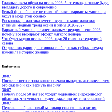
Главные цвета обуви на осень 2026: 5 оттенков, которые будут
выглядеть дорого и современно
Белый френч больше не главный: какие варианты маникюра
будут в моде этой осенью
Роскошная романтика вместо скучного минимализма:
главный модный тренд осени и зимы 2026-2027
Бархатный маникюр станет главным трендом осени 2026:
почему все выбирают эффект мягкого велюра
Что будет модно осенью 2026 года: 26 главных тенденций
сезона
От древних цариц до символа свободы: как губная помада
изменила историю женщин
Ещё по теме
30/07
После летнего сезона волосы начали выпадать активнее: с чем
это связано и как вернуть им силу
30/07
Почему после 50 лет вес уходит медленнее: эндокринолог
объяснил, что мешает похудеть даже при дефиците калорий
30/07
Персиково-абрикосовый маникюр стал главным хитом