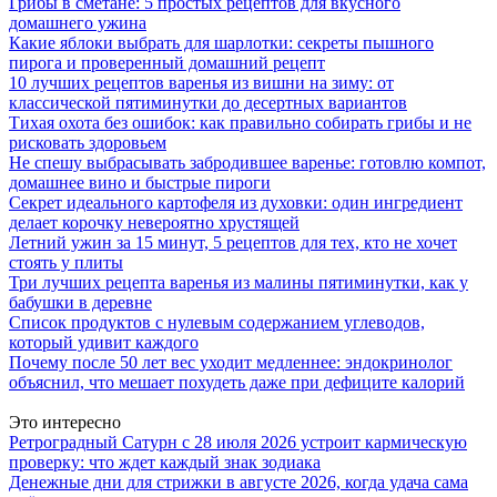
Грибы в сметане: 5 простых рецептов для вкусного
домашнего ужина
Какие яблоки выбрать для шарлотки: секреты пышного
пирога и проверенный домашний рецепт
10 лучших рецептов варенья из вишни на зиму: от
классической пятиминутки до десертных вариантов
Тихая охота без ошибок: как правильно собирать грибы и не
рисковать здоровьем
Не спешу выбрасывать забродившее варенье: готовлю компот,
домашнее вино и быстрые пироги
Секрет идеального картофеля из духовки: один ингредиент
делает корочку невероятно хрустящей
Летний ужин за 15 минут, 5 рецептов для тех, кто не хочет
стоять у плиты
Три лучших рецепта варенья из малины пятиминутки, как у
бабушки в деревне
Список продуктов с нулевым содержанием углеводов,
который удивит каждого
Почему после 50 лет вес уходит медленнее: эндокринолог
объяснил, что мешает похудеть даже при дефиците калорий
Это интересно
Ретроградный Сатурн с 28 июля 2026 устроит кармическую
проверку: что ждет каждый знак зодиака
Денежные дни для стрижки в августе 2026, когда удача сама