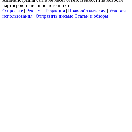
Администрация сайта не несет ответственности за новости
партнеров и внешние источники.
О проекте
|
Реклама
|
Редакция
|
Правообладателям
|
Условия
использования
|
Отправить письмо
Статьи и обзоры