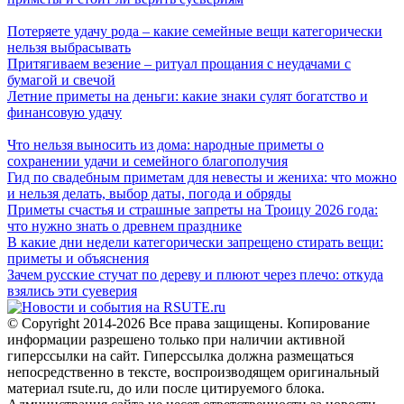
Потеряете удачу рода – какие семейные вещи категорически
нельзя выбрасывать
Притягиваем везение – ритуал прощания с неудачами с
бумагой и свечой
Летние приметы на деньги: какие знаки сулят богатство и
финансовую удачу
Что нельзя выносить из дома: народные приметы о
сохранении удачи и семейного благополучия
Гид по свадебным приметам для невесты и жениха: что можно
и нельзя делать, выбор даты, погода и обряды
Приметы счастья и страшные запреты на Троицу 2026 года:
что нужно знать о древнем празднике
В какие дни недели категорически запрещено стирать вещи:
приметы и объяснения
Зачем русские стучат по дереву и плюют через плечо: откуда
взялись эти суеверия
© Copyright 2014-2026 Все права защищены. Копирование
информации разрешено только при наличии активной
гиперссылки на сайт. Гиперссылка должна размещаться
непосредственно в тексте, воспроизводящем оригинальный
материал rsute.ru, до или после цитируемого блока.