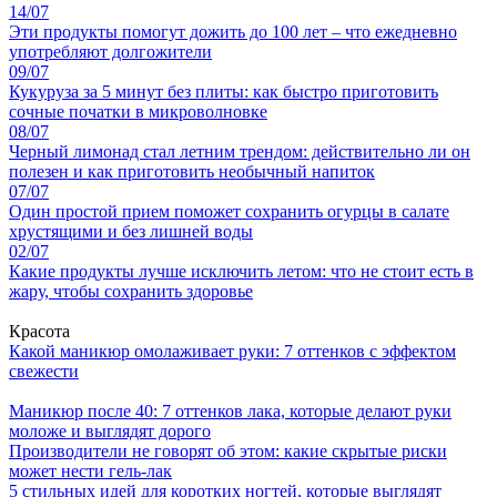
14/07
Эти продукты помогут дожить до 100 лет – что ежедневно
употребляют долгожители
09/07
Кукуруза за 5 минут без плиты: как быстро приготовить
сочные початки в микроволновке
08/07
Черный лимонад стал летним трендом: действительно ли он
полезен и как приготовить необычный напиток
07/07
Один простой прием поможет сохранить огурцы в салате
хрустящими и без лишней воды
02/07
Какие продукты лучше исключить летом: что не стоит есть в
жару, чтобы сохранить здоровье
Красота
Какой маникюр омолаживает руки: 7 оттенков с эффектом
свежести
Маникюр после 40: 7 оттенков лака, которые делают руки
моложе и выглядят дорого
Производители не говорят об этом: какие скрытые риски
может нести гель-лак
5 стильных идей для коротких ногтей, которые выглядят