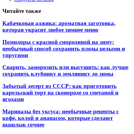
Читайте также
Кабачковая аджика: ароматная заготовка,
которая украсит любое зимнее меню
Помидоры с красной смородиной на зиму:
необычный способ сохранить плоды целыми и
упругими
Сварить, заморозить или высушить: как лучше
сохранить клубнику и землянику до зимы
Забытый десерт из СССР: как приготовить
карельский торт на сковороде со сметаной и
ягодами
Маринады без уксуса: необычные рецепты с
кофе, колой и ананасом, которые сделают
шашлык сочнее