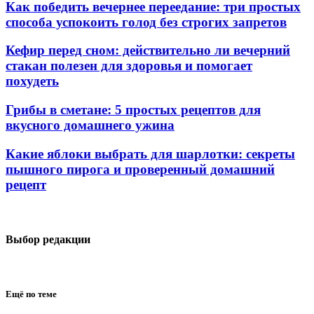
Как победить вечернее переедание: три простых
способа успокоить голод без строгих запретов
Кефир перед сном: действительно ли вечерний
стакан полезен для здоровья и помогает
похудеть
Грибы в сметане: 5 простых рецептов для
вкусного домашнего ужина
Какие яблоки выбрать для шарлотки: секреты
пышного пирога и проверенный домашний
рецепт
Выбор редакции
Ещё по теме