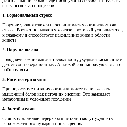
Длительный перерыв в еде после ужина способен запускать
сразу несколько процессов:
1. Гормональный стресс
Падение уровня глюкозы воспринимается организмом как
стресс. В ответ повышается кортизол, который усиливает тягу
к сладкому и способствует накоплению жира в области
живота.
2. Нарушение сна
Голод вечером повышает тревожность, ухудшает засыпание и
делает сон поверхностным. А плохой сон напрямую связан с
набором веса.
3. Риск потери мышц
При недостатке питания организм может использовать
мышечный белок как источник энергии. Это замедляет
метаболизм и усложняет похудение.
4. Застой желчи
Слишком длинные перерывы в питании могут ухудшать
работу желчного пузыря и пищеварения.