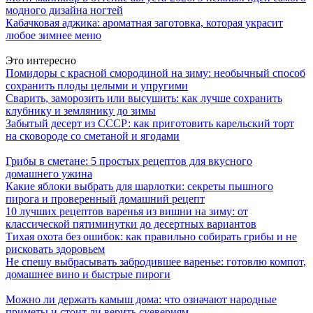
модного дизайна ногтей
Кабачковая аджика: ароматная заготовка, которая украсит
любое зимнее меню
Это интересно
Помидоры с красной смородиной на зиму: необычный способ
сохранить плоды целыми и упругими
Сварить, заморозить или высушить: как лучше сохранить
клубнику и землянику до зимы
Забытый десерт из СССР: как приготовить карельский торт
на сковороде со сметаной и ягодами
Грибы в сметане: 5 простых рецептов для вкусного
домашнего ужина
Какие яблоки выбрать для шарлотки: секреты пышного
пирога и проверенный домашний рецепт
10 лучших рецептов варенья из вишни на зиму: от
классической пятиминутки до десертных вариантов
Тихая охота без ошибок: как правильно собирать грибы и не
рисковать здоровьем
Не спешу выбрасывать забродившее варенье: готовлю компот,
домашнее вино и быстрые пироги
Можно ли держать камыш дома: что означают народные
приметы и стоит ли верить суевериям