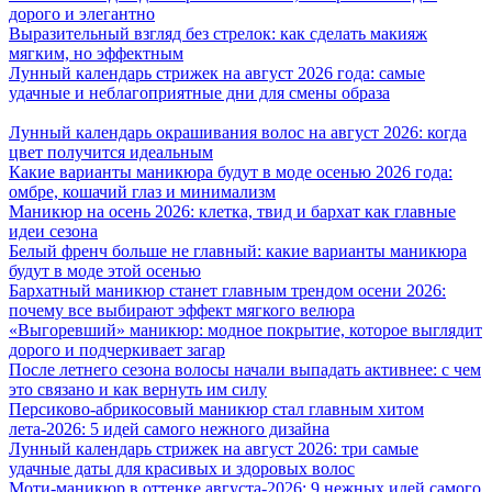
дорого и элегантно
Выразительный взгляд без стрелок: как сделать макияж
мягким, но эффектным
Лунный календарь стрижек на август 2026 года: самые
удачные и неблагоприятные дни для смены образа
Лунный календарь окрашивания волос на август 2026: когда
цвет получится идеальным
Какие варианты маникюра будут в моде осенью 2026 года:
омбре, кошачий глаз и минимализм
Маникюр на осень 2026: клетка, твид и бархат как главные
идеи сезона
Белый френч больше не главный: какие варианты маникюра
будут в моде этой осенью
Бархатный маникюр станет главным трендом осени 2026:
почему все выбирают эффект мягкого велюра
«Выгоревший» маникюр: модное покрытие, которое выглядит
дорого и подчеркивает загар
После летнего сезона волосы начали выпадать активнее: с чем
это связано и как вернуть им силу
Персиково-абрикосовый маникюр стал главным хитом
лета-2026: 5 идей самого нежного дизайна
Лунный календарь стрижек на август 2026: три самые
удачные даты для красивых и здоровых волос
Моти-маникюр в оттенке августа-2026: 9 нежных идей самого