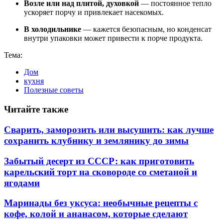
Возле или над плитой, духовкой
— постоянное тепло
ускоряет порчу и привлекает насекомых.
В холодильнике
— кажется безопасным, но конденсат
внутри упаковки может привести к порче продукта.
Тема:
Дом
кухня
Полезные советы
Читайте также
Сварить, заморозить или высушить: как лучше
сохранить клубнику и землянику до зимы
Забытый десерт из СССР: как приготовить
карельский торт на сковороде со сметаной и
ягодами
Маринады без уксуса: необычные рецепты с
кофе, колой и ананасом, которые сделают