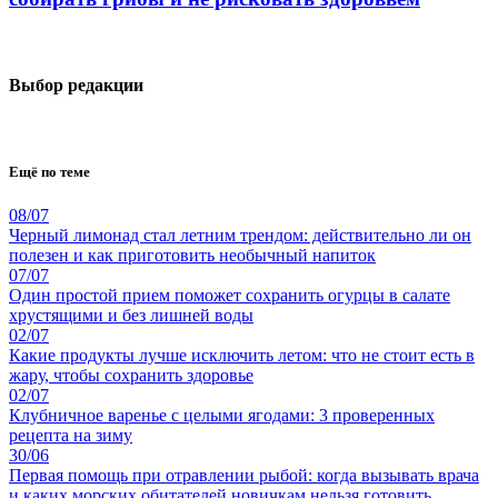
Выбор редакции
Ещё по теме
08/07
Черный лимонад стал летним трендом: действительно ли он
полезен и как приготовить необычный напиток
07/07
Один простой прием поможет сохранить огурцы в салате
хрустящими и без лишней воды
02/07
Какие продукты лучше исключить летом: что не стоит есть в
жару, чтобы сохранить здоровье
02/07
Клубничное варенье с целыми ягодами: 3 проверенных
рецепта на зиму
30/06
Первая помощь при отравлении рыбой: когда вызывать врача
и каких морских обитателей новичкам нельзя готовить