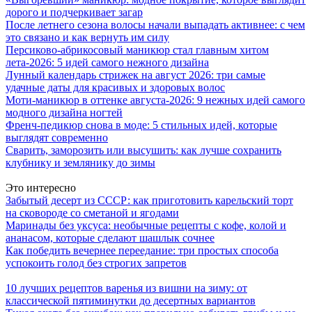
дорого и подчеркивает загар
После летнего сезона волосы начали выпадать активнее: с чем
это связано и как вернуть им силу
Персиково-абрикосовый маникюр стал главным хитом
лета-2026: 5 идей самого нежного дизайна
Лунный календарь стрижек на август 2026: три самые
удачные даты для красивых и здоровых волос
Моти-маникюр в оттенке августа-2026: 9 нежных идей самого
модного дизайна ногтей
Френч-педикюр снова в моде: 5 стильных идей, которые
выглядят современно
Сварить, заморозить или высушить: как лучше сохранить
клубнику и землянику до зимы
Это интересно
Забытый десерт из СССР: как приготовить карельский торт
на сковороде со сметаной и ягодами
Маринады без уксуса: необычные рецепты с кофе, колой и
ананасом, которые сделают шашлык сочнее
Как победить вечернее переедание: три простых способа
успокоить голод без строгих запретов
10 лучших рецептов варенья из вишни на зиму: от
классической пятиминутки до десертных вариантов