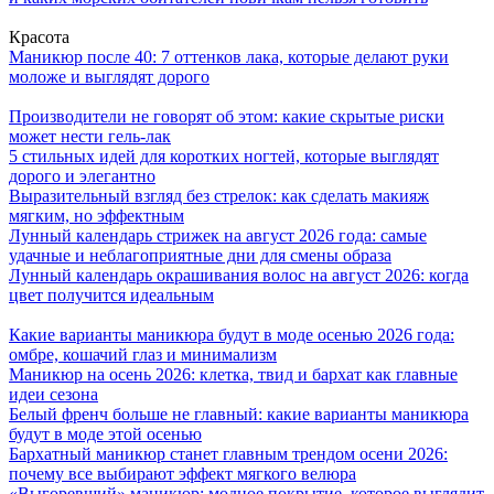
Красота
Маникюр после 40: 7 оттенков лака, которые делают руки
моложе и выглядят дорого
Производители не говорят об этом: какие скрытые риски
может нести гель-лак
5 стильных идей для коротких ногтей, которые выглядят
дорого и элегантно
Выразительный взгляд без стрелок: как сделать макияж
мягким, но эффектным
Лунный календарь стрижек на август 2026 года: самые
удачные и неблагоприятные дни для смены образа
Лунный календарь окрашивания волос на август 2026: когда
цвет получится идеальным
Какие варианты маникюра будут в моде осенью 2026 года:
омбре, кошачий глаз и минимализм
Маникюр на осень 2026: клетка, твид и бархат как главные
идеи сезона
Белый френч больше не главный: какие варианты маникюра
будут в моде этой осенью
Бархатный маникюр станет главным трендом осени 2026:
почему все выбирают эффект мягкого велюра
«Выгоревший» маникюр: модное покрытие, которое выглядит