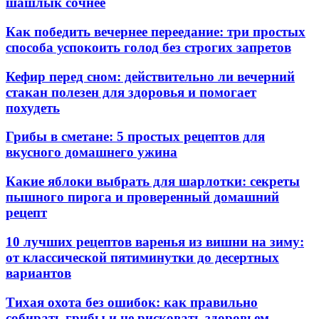
шашлык сочнее
Как победить вечернее переедание: три простых
способа успокоить голод без строгих запретов
Кефир перед сном: действительно ли вечерний
стакан полезен для здоровья и помогает
похудеть
Грибы в сметане: 5 простых рецептов для
вкусного домашнего ужина
Какие яблоки выбрать для шарлотки: секреты
пышного пирога и проверенный домашний
рецепт
10 лучших рецептов варенья из вишни на зиму:
от классической пятиминутки до десертных
вариантов
Тихая охота без ошибок: как правильно
собирать грибы и не рисковать здоровьем