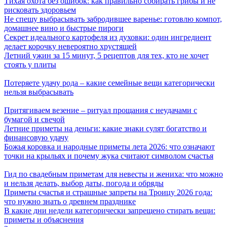
Тихая охота без ошибок: как правильно собирать грибы и не
рисковать здоровьем
Не спешу выбрасывать забродившее варенье: готовлю компот,
домашнее вино и быстрые пироги
Секрет идеального картофеля из духовки: один ингредиент
делает корочку невероятно хрустящей
Летний ужин за 15 минут, 5 рецептов для тех, кто не хочет
стоять у плиты
Потеряете удачу рода – какие семейные вещи категорически
нельзя выбрасывать
Притягиваем везение – ритуал прощания с неудачами с
бумагой и свечой
Летние приметы на деньги: какие знаки сулят богатство и
финансовую удачу
Божья коровка и народные приметы лета 2026: что означают
точки на крыльях и почему жука считают символом счастья
Гид по свадебным приметам для невесты и жениха: что можно
и нельзя делать, выбор даты, погода и обряды
Приметы счастья и страшные запреты на Троицу 2026 года:
что нужно знать о древнем празднике
В какие дни недели категорически запрещено стирать вещи:
приметы и объяснения