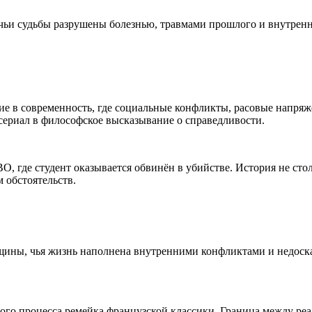
чьи судьбы разрушены болезнью, травмами прошлого и внутренн
ие в современность, где социальные конфликты, расовые напря
сериал в философское высказывание о справедливости.
где студент оказывается обвинён в убийстве. История не столь
 обстоятельств.
ны, чья жизнь наполнена внутренними конфликтами и недосказа
ого процесса ремейка французской классики. Граница между реа