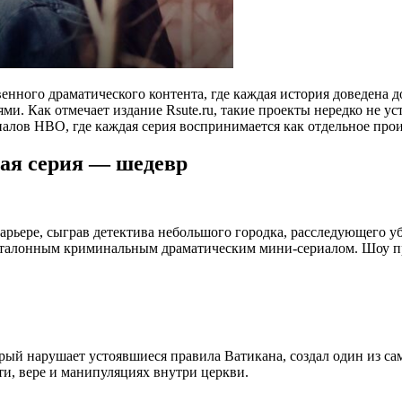
нного драматического контента, где каждая история доведена 
ми. Как отмечает издание Rsute.ru, такие проекты нередко не 
иалов HBO, где каждая серия воспринимается как отдельное прои
дая серия — шедевр
 карьере, сыграв детектива небольшого городка, расследующего
 эталонным криминальным драматическим мини-сериалом. Шоу п
ый нарушает устоявшиеся правила Ватикана, создал один из са
ти, вере и манипуляциях внутри церкви.