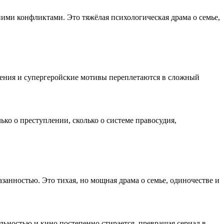
ими конфликтами. Это тяжёлая психологическая драма о семье,
жения и супергеройские мотивы переплетаются в сложный
ко о преступлении, сколько о системе правосудия,
нностью. Это тихая, но мощная драма о семье, одиночестве и
льностью и кино постепенно стирается, превращая сериал в