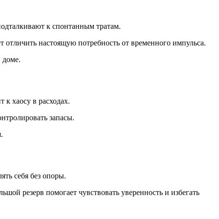
 подталкивают к спонтанным тратам.
ет отличить настоящую потребность от временного импульса.
 доме.
 к хаосу в расходах.
онтролировать запасы.
.
лять себя без опоры.
ьшой резерв помогает чувствовать уверенность и избегать