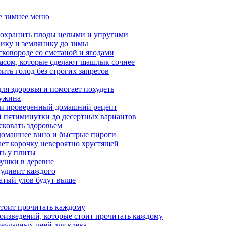
ое зимнее меню
сохранить плоды целыми и упругими
нику и землянику до зимы
сковороде со сметаной и ягодами
насом, которые сделают шашлык сочнее
ить голод без строгих запретов
ля здоровья и помогает похудеть
 ужина
а и проверенный домашний рецепт
ой пятиминутки до десертных вариантов
сковать здоровьем
 домашнее вино и быстрые пироги
ает корочку невероятно хрустящей
ять у плиты
бушки в деревне
 удивит каждого
гатый улов будут выше
стоит прочитать каждому
роизведений, которые стоит прочитать каждому
неудачных дней для клева