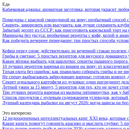
Еда
Кабачковая аджика: ароматная заготовка, которая украсит люб
Помидоры с красной смородиной на зиму: необычный способ 
Сварить, заморозить или высушить: как лучше сохранить клуб
Забытый десерт из СССР: как приготовить карельский торт на 
Маринады без уксуса: необычные рецепты с кофе, колой и ана
Как победить вечернее переедание: три простых способа успоко
Кефир перед сном: действительно ли вечерний стакан полезен д
Грибы в сметане: 5 простых рецептов для вкусного домашнего
Какие яблоки выбрать для шарлотки: секреты пышного пирог
10 лучших рецептов варенья из вишни на зиму: от классическ
Тихая охота без ошибок: как правильно собирать грибы и не ри
Не спешу выбрасывать забродившее варенье: готовлю компот,
Секрет идеального картофеля из духовки: один ингредиент дел
Летний ужин за 15 минут, 5 рецептов для тех, кто не хочет сто
Три лучших рецепта варенья из малины пятиминутки, как у ба
Список продуктов с нулевым содержанием углеводов, который
Лунный календарь рыбалки на август 2026: когда шансы на бо
Это интересно
12 недооцененных интеллектуальных книг XXI века, которые 
Какие книги помогут говорить красиво и мыслить глубже: 5 п
Когда лучше ловить рыбу в августе 2026: календарь удачных и 