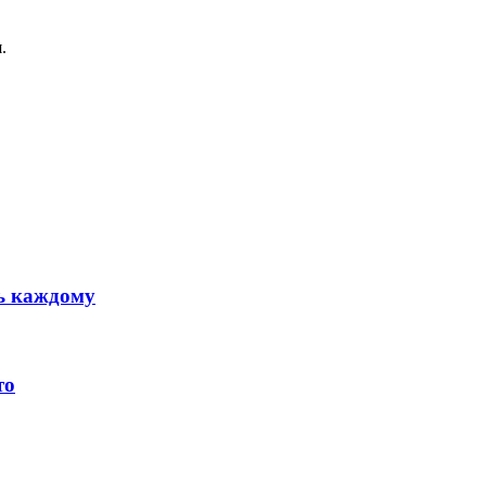
.
ть каждому
то