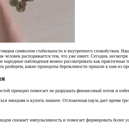
астоящим символом стабильности и внутреннего спокойствия. Н
 как человек распоряжается тем, что уже имеет. Сегодня, несмот
е народные наблюдения можно рассматривать как практичные пс
ru разберем, какие принципы бережливости пришли к нам из про
ия
ростой принцип помогает не разрушать финансовый поток и изб
аться эмоциям и купить лишнее. Отложенная пауза дает время тр
сходов снижает импульсивность и помогает формировать более 