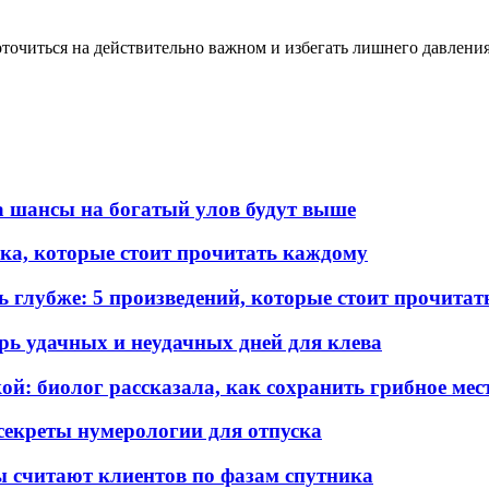
оточиться на действительно важном и избегать лишнего давления
а шансы на богатый улов будут выше
ка, которые стоит прочитать каждому
ь глубже: 5 произведений, которые стоит прочита
арь удачных и неудачных дней для клева
ой: биолог рассказала, как сохранить грибное мес
секреты нумерологии для отпуска
 считают клиентов по фазам спутника