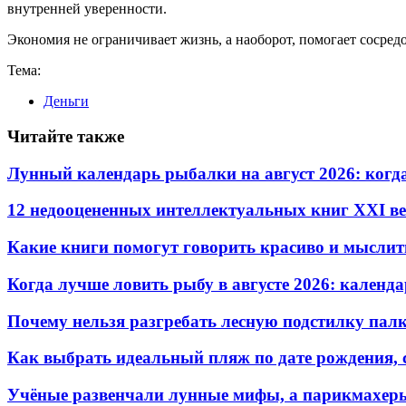
внутренней уверенности.
Экономия не ограничивает жизнь, а наоборот, помогает сосред
Тема:
Деньги
Читайте также
Лунный календарь рыбалки на август 2026: когд
12 недооцененных интеллектуальных книг XXI ве
Какие книги помогут говорить красиво и мыслит
Когда лучше ловить рыбу в августе 2026: календ
Почему нельзя разгребать лесную подстилку палк
Как выбрать идеальный пляж по дате рождения, 
Учёные развенчали лунные мифы, а парикмахеры