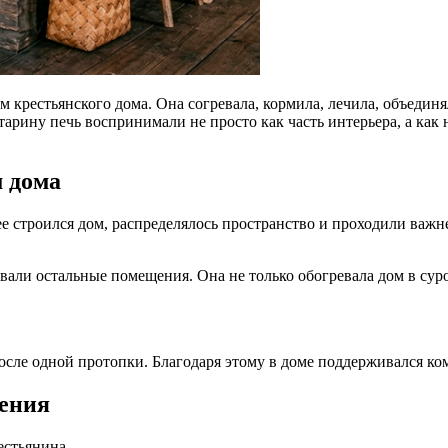
м крестьянского дома. Она согревала, кормила, лечила, объедин
тарину печь воспринимали не просто как часть интерьера, а как
м дома
ее строился дом, распределялось пространство и проходили важ
овали остальные помещения. Она не только обогревала дом в сур
осле одной протопки. Благодаря этому в доме поддерживался ко
дения
естьянина.