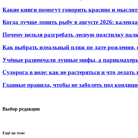
Какие книги помогут говорить красиво и мыслит
Когда лучше ловить рыбу в августе 2026: календ
Почему нельзя разгребать лесную подстилку палк
Как выбрать идеальный пляж по дате рождения, 
Учёные развенчали лунные мифы, а парикмахеры
Судорога в воде: как не растеряться и что делать
Главные правила, чтобы не заболеть под кондиц
Выбор редакции
Ещё по теме