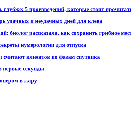
ь глубже: 5 произведений, которые стоит прочита
арь удачных и неудачных дней для клева
ой: биолог рассказала, как сохранить грибное мес
секреты нумерологии для отпуска
 считают клиентов по фазам спутника
 в первые секунды
ионером в жару