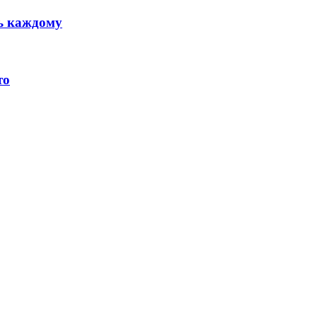
ть каждому
то