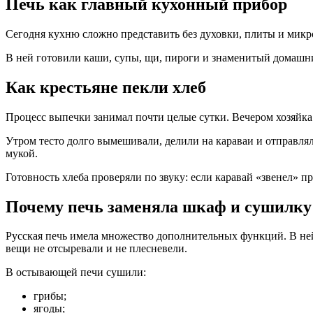
Печь как главный кухонный прибор
Сегодня кухню сложно представить без духовки, плиты и микр
В ней готовили каши, супы, щи, пироги и знаменитый домашн
Как крестьяне пекли хлеб
Процесс выпечки занимал почти целые сутки. Вечером хозяйка г
Утром тесто долго вымешивали, делили на караваи и отправля
мукой.
Готовность хлеба проверяли по звуку: если каравай «звенел» п
Почему печь заменяла шкаф и сушилку
Русская печь имела множество дополнительных функций. В ней
вещи не отсыревали и не плесневели.
В остывающей печи сушили:
грибы;
ягоды;