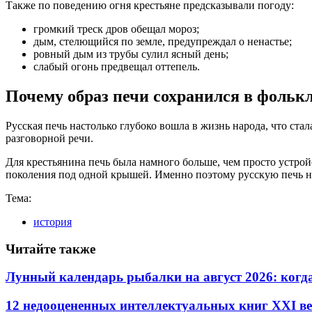
Также по поведению огня крестьяне предсказывали погоду:
громкий треск дров обещал мороз;
дым, стелющийся по земле, предупреждал о ненастье;
ровный дым из трубы сулил ясный день;
слабый огонь предвещал оттепель.
Почему образ печи сохранился в фольк
Русская печь настолько глубоко вошла в жизнь народа, что ста
разговорной речи.
Для крестьянина печь была намного больше, чем просто устрой
поколения под одной крышей. Именно поэтому русскую печь н
Тема:
история
Читайте также
Лунный календарь рыбалки на август 2026: когд
12 недооцененных интеллектуальных книг XXI ве