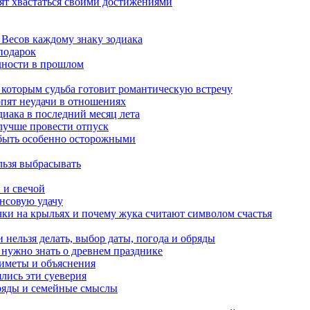
бят хвастаться своими достижениями
к Весов каждому знаку зодиака
подарок
удности в прошлом
, которым судьба готовит романтическую встречу
рпят неудачи в отношениях
диака в последний месяц лета
 лучше провести отпуск
 быть особенно осторожными
льзя выбрасывать
 и свечой
ансовую удачу
чки на крыльях и почему жука считают символом счастья
 нельзя делать, выбор даты, погода и обряды
 нужно знать о древнем празднике
риметы и объяснения
ялись эти суеверия
бряды и семейные смыслы