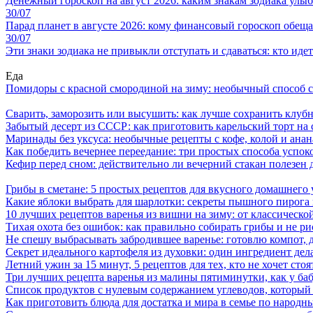
Денежный гороскоп на август 2026: каким знакам зодиака улыбн
30/07
Парад планет в августе 2026: кому финансовый гороскоп обеща
30/07
Эти знаки зодиака не привыкли отступать и сдаваться: кто иде
Еда
Помидоры с красной смородиной на зиму: необычный способ 
Сварить, заморозить или высушить: как лучше сохранить клуб
Забытый десерт из СССР: как приготовить карельский торт на 
Маринады без уксуса: необычные рецепты с кофе, колой и ана
Как победить вечернее переедание: три простых способа успоко
Кефир перед сном: действительно ли вечерний стакан полезен д
Грибы в сметане: 5 простых рецептов для вкусного домашнего
Какие яблоки выбрать для шарлотки: секреты пышного пирог
10 лучших рецептов варенья из вишни на зиму: от классическ
Тихая охота без ошибок: как правильно собирать грибы и не ри
Не спешу выбрасывать забродившее варенье: готовлю компот,
Секрет идеального картофеля из духовки: один ингредиент дел
Летний ужин за 15 минут, 5 рецептов для тех, кто не хочет сто
Три лучших рецепта варенья из малины пятиминутки, как у ба
Список продуктов с нулевым содержанием углеводов, который
Как приготовить блюда для достатка и мира в семье по народн