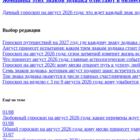
Женщины этих знаков зодиака блистают в бизнесе
Дачный гороскоп на август 2026 года: что ждет каждый знак зо
Выбор редакции
Гороскоп путешествий на 2027 год: где каждому знаку зодиака
Август принесет испытания: каким трем знакам зодиака стоит
Гороскоп на август 2026 года: сезон затмений изменит жизнь вс
Что принесет август 2026 года: главные астрологические собы
Гороскоп на август 2026: кому месяц откроет путь к успеху, л
Семь знаков зодиака, которым август подарит шанс встретить
Три знака зодиака окажутся в числе главных счастливчиков авгу
Гороскоп на неделю с 3 по 9 августа 2026 года: кому улыбнется
Ещё по теме
01/08
Любовный гороскоп на август 2026 года: какие перемены ждут
01/08
Общий гороскоп на август 2026 года: кому месяц принесет уда
31/07