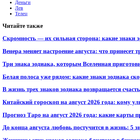
Деньги
Лев
Телец
Читайте также
Скромность — их сильная сторона: какие знаки 
Венера меняет настроение августа: что принесет 
Три знака зодиака, которым Вселенная пригото
Белая полоса уже рядом: какие знаки зодиака ск
В жизнь трех знаков зодиака возвращается счаст
Китайский гороскоп на август 2026 года: кому ул
Прогноз Таро на август 2026 года: какие карты
До конца августа любовь постучится в жизнь: 5 