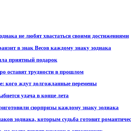
зодиака не любят хвастаться своими достижениями
транзит в знак Весов каждому знаку зодиака
вила приятный подарок
оро оставят трудности в прошлом
ье: кого ждут долгожданные перемены
ыбнется удача в конце лета
 приготовили сюрпризы каждому знаку зодиака
знаков зодиака, которым судьба готовит романтиче