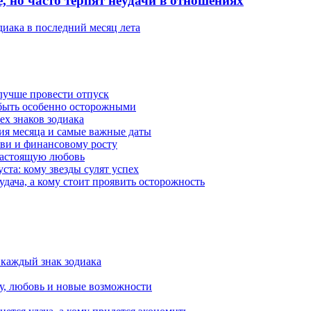
, но часто терпят неудачи в отношениях
диака в последний месяц лета
 лучше провести отпуск
 быть особенно осторожными
ех знаков зодиака
тия месяца и самые важные даты
юбви и финансовому росту
 настоящую любовь
ста: кому звезды сулят успех
 удача, а кому стоит проявить осторожность
 каждый знак зодиака
чу, любовь и новые возможности