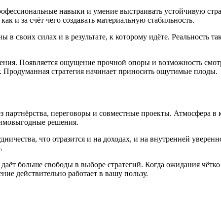
профессиональные навыки и умение выстраивать устойчивую стр
как и за счёт чего создавать материальную стабильность.
своих силах и в результате, к которому идёте. Реальность тако
жения. Появляется ощущение прочной опоры и возможность смот
у. Продуманная стратегия начинает приносить ощутимые плоды.
 партнёрства, переговоры и совместные проекты. Атмосфера в к
аимовыгодные решения.
дничества, что отразится и на доходах, и на внутренней увере
.
даёт больше свободы в выборе стратегий. Когда ожидания чётко
ние действительно работает в вашу пользу.