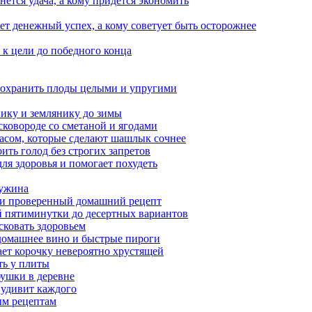
ется удача, а кому придется экономить
ет денежный успех, а кому советует быть осторожнее
т к цели до победного конца
сохранить плоды целыми и упругими
нику и землянику до зимы
сковороде со сметаной и ягодами
насом, которые сделают шашлык сочнее
ить голод без строгих запретов
ля здоровья и помогает похудеть
 ужина
а и проверенный домашний рецепт
ой пятиминутки до десертных вариантов
сковать здоровьем
 домашнее вино и быстрые пироги
ает корочку невероятно хрустящей
ять у плиты
бушки в деревне
 удивит каждого
ым рецептам