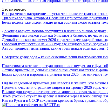
Скромность — их сильная сторона: какие знаки зодиака не лю
Это интересно
Венера меняет настроение августа: что принесет транзит в зна
Три знака зодиака, которым Вселенная приготовила приятный 
Белая полоса уже рядом: какие знаки зодиака скоро оставят тр
До конца августа любовь постучится в жизнь: 5 знаков зодиака
Женщины этих знаков зодиака блистают в бизнесе, но часто те
Дачный гороскоп на август 2026 года: что ждет каждый знак зо
Гороскоп путешествий на 2027 год: где каждому знаку зодиака
Август принесет испытания: каким трем знакам зодиака стоит
Потеряете удачу рода – какие семейные вещи категорически не
Притягиваем везение – ритуал прощания с неудачами с бумагой
Летние приметы на деньги: какие знаки сулят богатство и фин
Божья коровка и народные приметы лета 2026: что означают то
Гид по свадебным приметам для невесты и жениха: что можно и
Приметы счастья и страшные запреты на Троицу 2026 года: что
В какие дни недели категорически запрещено стирать вещи: п
Зачем русские стучат по дереву и плюют через плечо: откуда вз
Как на Руси и в СССР сохраняли крепость брака: традиции, о