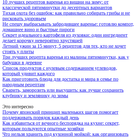
10 лучших рецептов варенья из вишни на зиму: от
классической пятиминутки до десертных вариантов
Тихая охота без ошибок: как правильно собирать грибы и не
рисковать здоровьем
Не спешу выбрасывать забродившее варенье: готовлю компот,
домашнее вино и быстрые пироги
Секрет идеального картофеля из духовки: один ингредиент
делает корочку невероятно хрустящей
Летний ужин за 15 минут, 5 рецептов для тех, кто не хочет
стоять у плиты
Три лучших рецепта варенья из малины пятиминутки, как у
бабушки в деревне
Список продуктов с нулевым содержанием углеводов,
который удивит каждого
Как приготовить блюда для достатка и мира в семье по
народным рецептам
Сварить, заморозить или высушить: как лучше сохранить
клубнику и землянику до зимы
Это интересно
Почему японский принцип маленьких шагов помогает
поддерживать порядок каждый день
Как избавиться от вечного беспорядка на кухне: секрет,
которым пользуются опытные хозяйки
Что нельзя хранить под кухонной мойкой: как организовать