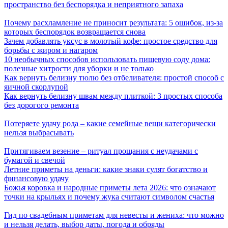
пространство без беспорядка и неприятного запаха
Почему расхламление не приносит результата: 5 ошибок, из-за
которых беспорядок возвращается снова
Зачем добавлять уксус в молотый кофе: простое средство для
борьбы с жиром и нагаром
10 необычных способов использовать пищевую соду дома:
полезные хитрости для уборки и не только
Как вернуть белизну тюлю без отбеливателя: простой способ с
яичной скорлупой
Как вернуть белизну швам между плиткой: 3 простых способа
без дорогого ремонта
Потеряете удачу рода – какие семейные вещи категорически
нельзя выбрасывать
Притягиваем везение – ритуал прощания с неудачами с
бумагой и свечой
Летние приметы на деньги: какие знаки сулят богатство и
финансовую удачу
Божья коровка и народные приметы лета 2026: что означают
точки на крыльях и почему жука считают символом счастья
Гид по свадебным приметам для невесты и жениха: что можно
и нельзя делать, выбор даты, погода и обряды