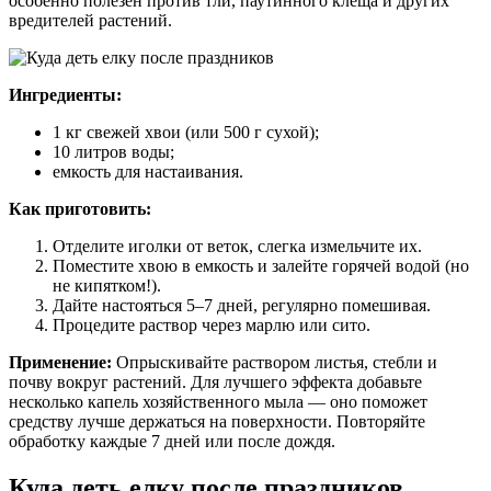
особенно полезен против тли, паутинного клеща и других
вредителей растений.
Ингредиенты:
1 кг свежей хвои (или 500 г сухой);
10 литров воды;
емкость для настаивания.
Как приготовить:
Отделите иголки от веток, слегка измельчите их.
Поместите хвою в емкость и залейте горячей водой (но
не кипятком!).
Дайте настояться 5–7 дней, регулярно помешивая.
Процедите раствор через марлю или сито.
Применение:
Опрыскивайте раствором листья, стебли и
почву вокруг растений. Для лучшего эффекта добавьте
несколько капель хозяйственного мыла — оно поможет
средству лучше держаться на поверхности. Повторяйте
обработку каждые 7 дней или после дождя.
Куда деть елку после праздников