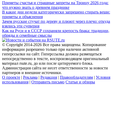
Приметы счастья и страшные запреты на Троицу 2026 года:
что нужно знать о древнем празднике
В какие дни недели категорически запрещено стирать вещи:
приметы и объяснения
Зачем русские стучат по дереву и плюют через плечо: откуда
взялись эти суеверия
Как на Руси и в СССР сохраняли крепость брака: традиции,
обряды и семейные смыслы
© Copyright 2014-2026 Все права защищены. Копирование
информации разрешено только при наличии активной
гиперссылки на сайт. Гиперссылка должна размещаться
непосредственно в тексте, воспроизводящем оригинальный
материал rsute.ru, до или после цитируемого блока.
Администрация сайта не несет ответственности за новости
партнеров и внешние источники.
О проекте
|
Реклама
|
Редакция
|
Правообладателям
|
Условия
использования
|
Отправить письмо
Статьи и обзоры