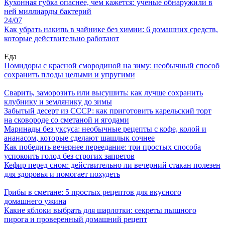
Кухонная губка опаснее, чем кажется: ученые обнаружили в
ней миллиарды бактерий
24/07
Как убрать накипь в чайнике без химии: 6 домашних средств,
которые действительно работают
Еда
Помидоры с красной смородиной на зиму: необычный способ
сохранить плоды целыми и упругими
Сварить, заморозить или высушить: как лучше сохранить
клубнику и землянику до зимы
Забытый десерт из СССР: как приготовить карельский торт
на сковороде со сметаной и ягодами
Маринады без уксуса: необычные рецепты с кофе, колой и
ананасом, которые сделают шашлык сочнее
Как победить вечернее переедание: три простых способа
успокоить голод без строгих запретов
Кефир перед сном: действительно ли вечерний стакан полезен
для здоровья и помогает похудеть
Грибы в сметане: 5 простых рецептов для вкусного
домашнего ужина
Какие яблоки выбрать для шарлотки: секреты пышного
пирога и проверенный домашний рецепт