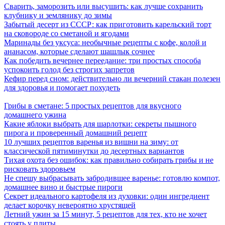
Сварить, заморозить или высушить: как лучше сохранить
клубнику и землянику до зимы
Забытый десерт из СССР: как приготовить карельский торт
на сковороде со сметаной и ягодами
Маринады без уксуса: необычные рецепты с кофе, колой и
ананасом, которые сделают шашлык сочнее
Как победить вечернее переедание: три простых способа
успокоить голод без строгих запретов
Кефир перед сном: действительно ли вечерний стакан полезен
для здоровья и помогает похудеть
Грибы в сметане: 5 простых рецептов для вкусного
домашнего ужина
Какие яблоки выбрать для шарлотки: секреты пышного
пирога и проверенный домашний рецепт
10 лучших рецептов варенья из вишни на зиму: от
классической пятиминутки до десертных вариантов
Тихая охота без ошибок: как правильно собирать грибы и не
рисковать здоровьем
Не спешу выбрасывать забродившее варенье: готовлю компот,
домашнее вино и быстрые пироги
Секрет идеального картофеля из духовки: один ингредиент
делает корочку невероятно хрустящей
Летний ужин за 15 минут, 5 рецептов для тех, кто не хочет
стоять у плиты