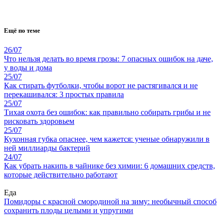
Ещё по теме
26/07
Что нельзя делать во время грозы: 7 опасных ошибок на даче,
у воды и дома
25/07
Как стирать футболки, чтобы ворот не растягивался и не
перекашивался: 3 простых правила
25/07
Тихая охота без ошибок: как правильно собирать грибы и не
рисковать здоровьем
25/07
Кухонная губка опаснее, чем кажется: ученые обнаружили в
ней миллиарды бактерий
24/07
Как убрать накипь в чайнике без химии: 6 домашних средств,
которые действительно работают
Еда
Помидоры с красной смородиной на зиму: необычный способ
сохранить плоды целыми и упругими