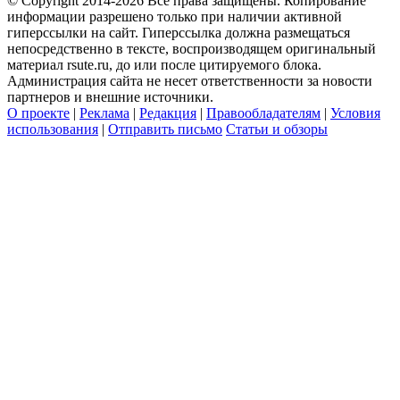
© Copyright 2014-2026 Все права защищены. Копирование
информации разрешено только при наличии активной
гиперссылки на сайт. Гиперссылка должна размещаться
непосредственно в тексте, воспроизводящем оригинальный
материал rsute.ru, до или после цитируемого блока.
Администрация сайта не несет ответственности за новости
партнеров и внешние источники.
О проекте
|
Реклама
|
Редакция
|
Правообладателям
|
Условия
использования
|
Отправить письмо
Статьи и обзоры