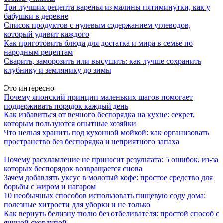
Три лучших рецепта варенья из малины пятиминутки, как у
бабушки в деревне
Список продуктов с нулевым содержанием углеводов,
который удивит каждого
Как приготовить блюда для достатка и мира в семье по
народным рецептам
Сварить, заморозить или высушить: как лучше сохранить
клубнику и землянику до зимы
Это интересно
Почему японский принцип маленьких шагов помогает
поддерживать порядок каждый день
Как избавиться от вечного беспорядка на кухне: секрет,
которым пользуются опытные хозяйки
Что нельзя хранить под кухонной мойкой: как организовать
пространство без беспорядка и неприятного запаха
Почему расхламление не приносит результата: 5 ошибок, из-за
которых беспорядок возвращается снова
Зачем добавлять уксус в молотый кофе: простое средство для
борьбы с жиром и нагаром
10 необычных способов использовать пищевую соду дома:
полезные хитрости для уборки и не только
Как вернуть белизну тюлю без отбеливателя: простой способ с
яичной скорлупой