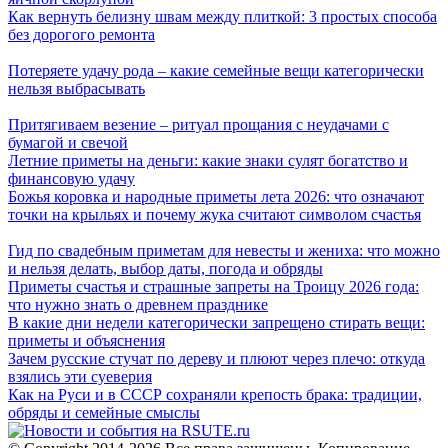
Как вернуть белизну швам между плиткой: 3 простых способа
без дорогого ремонта
Потеряете удачу рода – какие семейные вещи категорически
нельзя выбрасывать
Притягиваем везение – ритуал прощания с неудачами с
бумагой и свечой
Летние приметы на деньги: какие знаки сулят богатство и
финансовую удачу
Божья коровка и народные приметы лета 2026: что означают
точки на крыльях и почему жука считают символом счастья
Гид по свадебным приметам для невесты и жениха: что можно
и нельзя делать, выбор даты, погода и обряды
Приметы счастья и страшные запреты на Троицу 2026 года:
что нужно знать о древнем празднике
В какие дни недели категорически запрещено стирать вещи:
приметы и объяснения
Зачем русские стучат по дереву и плюют через плечо: откуда
взялись эти суеверия
Как на Руси и в СССР сохраняли крепость брака: традиции,
обряды и семейные смыслы