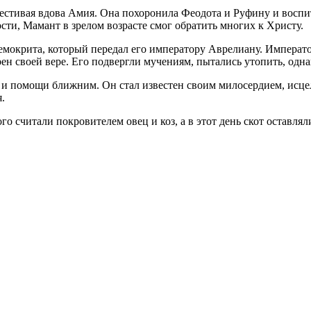
естивая вдова Амия. Она похоронила Феодота и Руфину и воспи
сти, Мамант в зрелом возрасте смог обратить многих к Христу.
окрита, который передал его императору Аврелиану. Император
н своей вере. Его подвергли мучениям, пытались утопить, однако
е и помощи ближним. Он стал известен своим милосердием, исце
.
 считали покровителем овец и коз, а в этот день скот оставлял