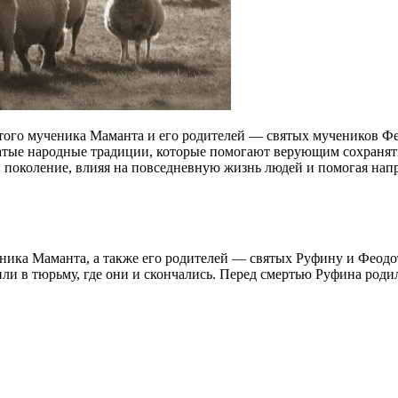
ятого мученика Маманта и его родителей — святых мучеников Фе
огатые народные традиции, которые помогают верующим сохранять
в поколение, влияя на повседневную жизнь людей и помогая на
ика Маманта, а также его родителей — святых Руфину и Феодота
или в тюрьму, где они и скончались. Перед смертью Руфина роди