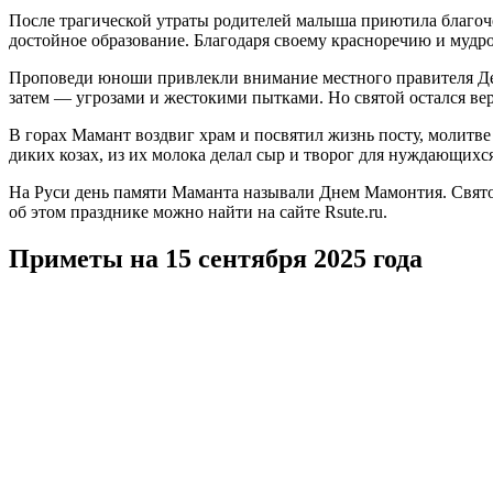
После трагической утраты родителей малыша приютила благоч
достойное образование. Благодаря своему красноречию и мудро
Проповеди юноши привлекли внимание местного правителя Дем
затем — угрозами и жестокими пытками. Но святой остался вере
В горах Мамант воздвиг храм и посвятил жизнь посту, молитв
диких козах, из их молока делал сыр и творог для нуждающихся
На Руси день памяти Маманта называли Днем Мамонтия. Святого
об этом празднике можно найти на сайте Rsute.ru.
Приметы на 15 сентября 2025 года