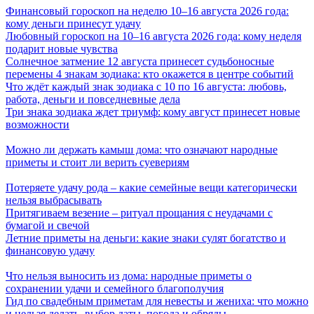
Финансовый гороскоп на неделю 10–16 августа 2026 года:
кому деньги принесут удачу
Любовный гороскоп на 10–16 августа 2026 года: кому неделя
подарит новые чувства
Солнечное затмение 12 августа принесет судьбоносные
перемены 4 знакам зодиака: кто окажется в центре событий
Что ждёт каждый знак зодиака с 10 по 16 августа: любовь,
работа, деньги и повседневные дела
Три знака зодиака ждет триумф: кому август принесет новые
возможности
Можно ли держать камыш дома: что означают народные
приметы и стоит ли верить суевериям
Потеряете удачу рода – какие семейные вещи категорически
нельзя выбрасывать
Притягиваем везение – ритуал прощания с неудачами с
бумагой и свечой
Летние приметы на деньги: какие знаки сулят богатство и
финансовую удачу
Что нельзя выносить из дома: народные приметы о
сохранении удачи и семейного благополучия
Гид по свадебным приметам для невесты и жениха: что можно
и нельзя делать, выбор даты, погода и обряды