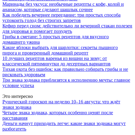
Маринады без уксуса: необычные рецепты с кофе, колой и
ананасом, которые сделают шашлык сочнее
Как победить вечернее переедание: три простых способа
успокоить голод без строгих запретов
Кефир перед сном: действительно ли вечерний стакан полезен
для здоровья и помогает похудеть
Грибы в сметане: 5 простых рецептов для вкусного
домашнего ужина
Какие яблоки выбрать для шарлотки: секреты пышного
пирога и проверенный домашний рецепт
10 лучших рецептов варенья из вишни на зиму: от
классической пятиминутки до десертных вариантов
Тихая охота без ошибок: как правильно собирать грибы и не
рисковать здоровьем
Три знака зодиака приблизятся к исполнению мечты: главное
условие успеха
Это интересно
Рунический гороскоп на неделю 10–16 августа: что ждёт
знаки зодиака
Четыре знака зодиака, которых особенно ценят после
расставания
Деньги начнут приходить легче: какие знаки зодиака могут
разбогатеть