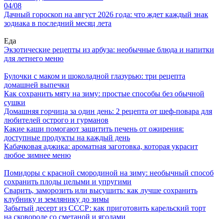
04/08
Дачный гороскоп на август 2026 года: что ждет каждый знак
зодиака в последний месяц лета
Еда
Экзотические рецепты из арбуза: необычные блюда и напитки
для летнего меню
Булочки с маком и шоколадной глазурью: три рецепта
домашней выпечки
Как сохранить мяту на зиму: простые способы без обычной
сушки
Домашняя горчица за один день: 2 рецепта от шеф-повара для
любителей острого и гурманов
Какие каши помогают защитить печень от ожирения:
доступные продукты на каждый день
Кабачковая аджика: ароматная заготовка, которая украсит
любое зимнее меню
Помидоры с красной смородиной на зиму: необычный способ
сохранить плоды целыми и упругими
Сварить, заморозить или высушить: как лучше сохранить
клубнику и землянику до зимы
Забытый десерт из СССР: как приготовить карельский торт
на сковороде со сметаной и ягодами