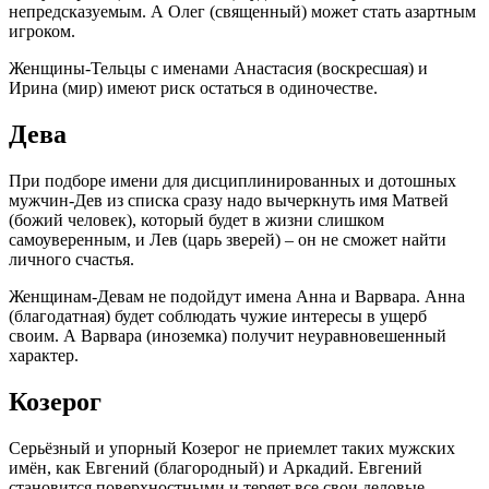
непредсказуемым. А Олег (священный) может стать азартным
игроком.
Женщины-Тельцы с именами Анастасия (воскресшая) и
Ирина (мир) имеют риск остаться в одиночестве.
Дева
При подборе имени для дисциплинированных и дотошных
мужчин-Дев из списка сразу надо вычеркнуть имя Матвей
(божий человек), который будет в жизни слишком
самоуверенным, и Лев (царь зверей) – он не сможет найти
личного счастья.
Женщинам-Девам не подойдут имена Анна и Варвара. Анна
(благодатная) будет соблюдать чужие интересы в ущерб
своим. А Варвара (иноземка) получит неуравновешенный
характер.
Козерог
Серьёзный и упорный Козерог не приемлет таких мужских
имён, как Евгений (благородный) и Аркадий. Евгений
становится поверхностными и теряет все свои деловые