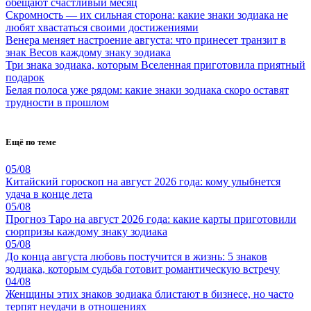
обещают счастливый месяц
Скромность — их сильная сторона: какие знаки зодиака не
любят хвастаться своими достижениями
Венера меняет настроение августа: что принесет транзит в
знак Весов каждому знаку зодиака
Три знака зодиака, которым Вселенная приготовила приятный
подарок
Белая полоса уже рядом: какие знаки зодиака скоро оставят
трудности в прошлом
Ещё по теме
05/08
Китайский гороскоп на август 2026 года: кому улыбнется
удача в конце лета
05/08
Прогноз Таро на август 2026 года: какие карты приготовили
сюрпризы каждому знаку зодиака
05/08
До конца августа любовь постучится в жизнь: 5 знаков
зодиака, которым судьба готовит романтическую встречу
04/08
Женщины этих знаков зодиака блистают в бизнесе, но часто
терпят неудачи в отношениях