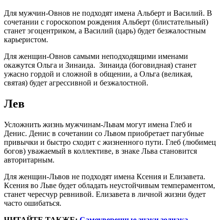
Для мужчин-Овнов не подходят имена Альберт и Василий. В
сочетании с гороскопом рождения Альберт (блистательный)
станет эгоцентриком, а Василий (царь) будет безжалостным
карьеристом.
Для женщин-Овнов самыми неподходящими именами
окажутся Ольга и Зинаида. Зинаида (боговидная) станет
ужасно гордой и сложной в общении, а Ольга (великая,
святая) будет агрессивной и безжалостной.
Лев
Усложнить жизнь мужчинам-Львам могут имена Глеб и
Денис. Денис в сочетании со Львом приобретает пагубные
привычки и быстро сходит с жизненного пути. Глеб (любимец
богов) уважаемый в коллективе, в знаке Льва становится
авторитарным.
Для женщин-Львов не подходят имена Ксения и Елизавета.
Ксения во Льве будет обладать неустойчивым темпераментом,
станет чересчур ревнивой. Елизавета в личной жизни будет
часто ошибаться.
ЧИТАЙТЕ ТАКЖЕ:
Самоуверенные знаки зодиака,