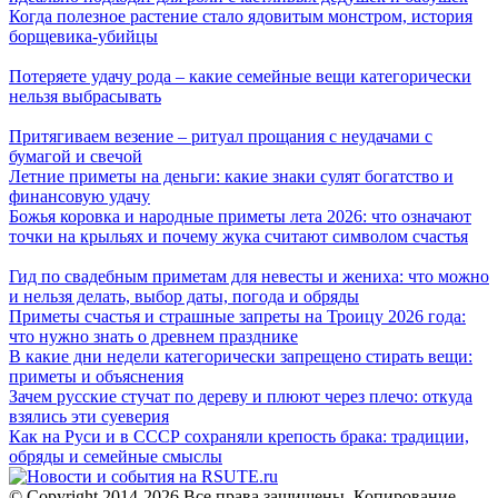
Когда полезное растение стало ядовитым монстром, история
борщевика-убийцы
Потеряете удачу рода – какие семейные вещи категорически
нельзя выбрасывать
Притягиваем везение – ритуал прощания с неудачами с
бумагой и свечой
Летние приметы на деньги: какие знаки сулят богатство и
финансовую удачу
Божья коровка и народные приметы лета 2026: что означают
точки на крыльях и почему жука считают символом счастья
Гид по свадебным приметам для невесты и жениха: что можно
и нельзя делать, выбор даты, погода и обряды
Приметы счастья и страшные запреты на Троицу 2026 года:
что нужно знать о древнем празднике
В какие дни недели категорически запрещено стирать вещи:
приметы и объяснения
Зачем русские стучат по дереву и плюют через плечо: откуда
взялись эти суеверия
Как на Руси и в СССР сохраняли крепость брака: традиции,
обряды и семейные смыслы
© Copyright 2014-2026 Все права защищены. Копирование