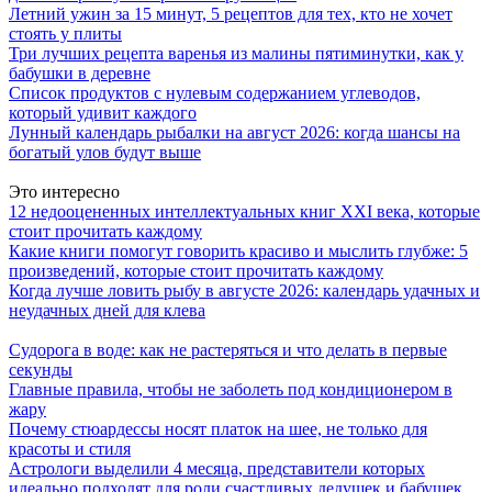
Летний ужин за 15 минут, 5 рецептов для тех, кто не хочет
стоять у плиты
Три лучших рецепта варенья из малины пятиминутки, как у
бабушки в деревне
Список продуктов с нулевым содержанием углеводов,
который удивит каждого
Лунный календарь рыбалки на август 2026: когда шансы на
богатый улов будут выше
Это интересно
12 недооцененных интеллектуальных книг XXI века, которые
стоит прочитать каждому
Какие книги помогут говорить красиво и мыслить глубже: 5
произведений, которые стоит прочитать каждому
Когда лучше ловить рыбу в августе 2026: календарь удачных и
неудачных дней для клева
Судорога в воде: как не растеряться и что делать в первые
секунды
Главные правила, чтобы не заболеть под кондиционером в
жару
Почему стюардессы носят платок на шее, не только для
красоты и стиля
Астрологи выделили 4 месяца, представители которых
идеально подходят для роли счастливых дедушек и бабушек