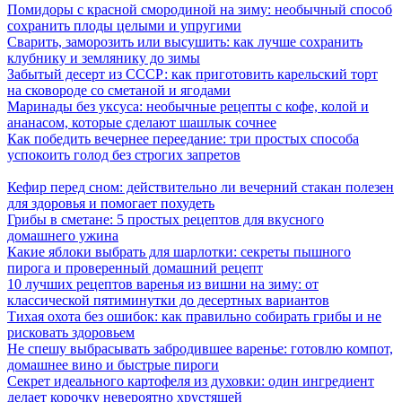
Помидоры с красной смородиной на зиму: необычный способ
сохранить плоды целыми и упругими
Сварить, заморозить или высушить: как лучше сохранить
клубнику и землянику до зимы
Забытый десерт из СССР: как приготовить карельский торт
на сковороде со сметаной и ягодами
Маринады без уксуса: необычные рецепты с кофе, колой и
ананасом, которые сделают шашлык сочнее
Как победить вечернее переедание: три простых способа
успокоить голод без строгих запретов
Кефир перед сном: действительно ли вечерний стакан полезен
для здоровья и помогает похудеть
Грибы в сметане: 5 простых рецептов для вкусного
домашнего ужина
Какие яблоки выбрать для шарлотки: секреты пышного
пирога и проверенный домашний рецепт
10 лучших рецептов варенья из вишни на зиму: от
классической пятиминутки до десертных вариантов
Тихая охота без ошибок: как правильно собирать грибы и не
рисковать здоровьем
Не спешу выбрасывать забродившее варенье: готовлю компот,
домашнее вино и быстрые пироги
Секрет идеального картофеля из духовки: один ингредиент
делает корочку невероятно хрустящей