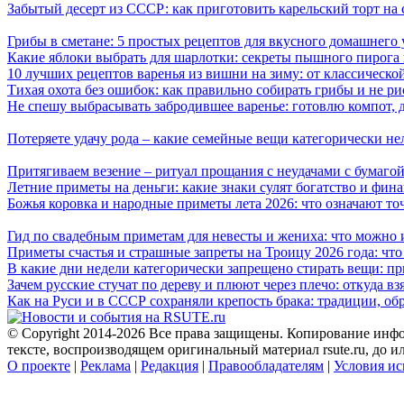
Забытый десерт из СССР: как приготовить карельский торт на 
Грибы в сметане: 5 простых рецептов для вкусного домашнего
Какие яблоки выбрать для шарлотки: секреты пышного пирог
10 лучших рецептов варенья из вишни на зиму: от классическ
Тихая охота без ошибок: как правильно собирать грибы и не ри
Не спешу выбрасывать забродившее варенье: готовлю компот,
Потеряете удачу рода – какие семейные вещи категорически не
Притягиваем везение – ритуал прощания с неудачами с бумагой
Летние приметы на деньги: какие знаки сулят богатство и фин
Божья коровка и народные приметы лета 2026: что означают то
Гид по свадебным приметам для невесты и жениха: что можно и
Приметы счастья и страшные запреты на Троицу 2026 года: что
В какие дни недели категорически запрещено стирать вещи: п
Зачем русские стучат по дереву и плюют через плечо: откуда вз
Как на Руси и в СССР сохраняли крепость брака: традиции, о
© Copyright 2014-2026 Все права защищены. Копирование инфо
тексте, воспроизводящем оригинальный материал rsute.ru, до 
О проекте
|
Реклама
|
Редакция
|
Правообладателям
|
Условия ис