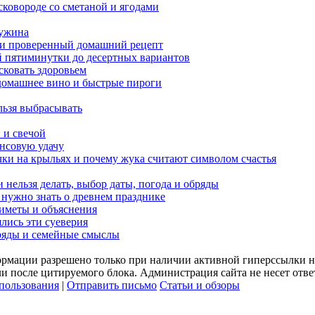
сковороде со сметаной и ягодами
 ужина
а и проверенный домашний рецепт
ой пятиминутки до десертных вариантов
сковать здоровьем
 домашнее вино и быстрые пироги
льзя выбрасывать
 и свечой
ансовую удачу
чки на крыльях и почему жука считают символом счастья
 нельзя делать, выбор даты, погода и обряды
 нужно знать о древнем празднике
риметы и объяснения
ялись эти суеверия
бряды и семейные смыслы
рмации разрешено только при наличии активной гиперссылки на
или после цитируемого блока. Администрация сайта не несет отв
пользования
|
Отправить письмо
Статьи и обзоры