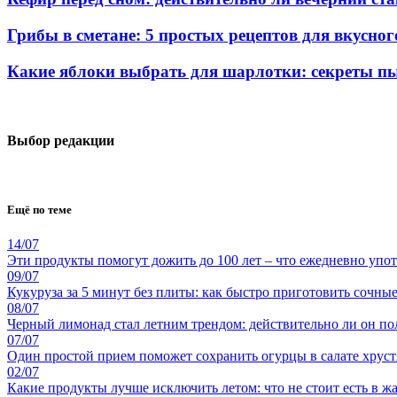
Грибы в сметане: 5 простых рецептов для вкусно
Какие яблоки выбрать для шарлотки: секреты п
Выбор редакции
Ещё по теме
14/07
Эти продукты помогут дожить до 100 лет – что ежедневно упо
09/07
Кукуруза за 5 минут без плиты: как быстро приготовить сочны
08/07
Черный лимонад стал летним трендом: действительно ли он по
07/07
Один простой прием поможет сохранить огурцы в салате хрус
02/07
Какие продукты лучше исключить летом: что не стоит есть в жа