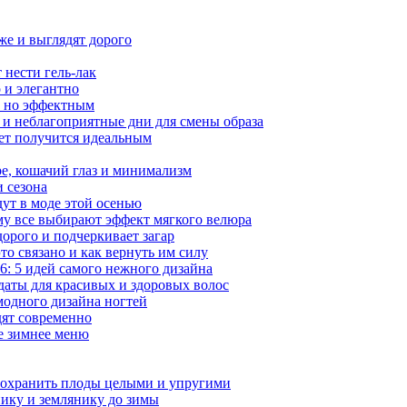
же и выглядят дорого
 нести гель-лак
 и элегантно
, но эффектным
 и неблагоприятные дни для смены образа
вет получится идеальным
ре, кошачий глаз и минимализм
и сезона
ут в моде этой осенью
му все выбирают эффект мягкого велюра
орого и подчеркивает загар
то связано и как вернуть им силу
: 5 идей самого нежного дизайна
даты для красивых и здоровых волос
модного дизайна ногтей
дят современно
ое зимнее меню
сохранить плоды целыми и упругими
нику и землянику до зимы