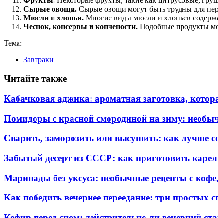
Фрукты.
Некоторые фрукты, такие как цитрусовые, груш
Сырые овощи.
Сырые овощи могут быть трудны для пере
Мюсли и хлопья.
Многие виды мюсли и хлопьев содержат
Чеснок, консервы и копчености.
Подобные продукты мог
Тема:
Завтраки
Читайте также
Кабачковая аджика: ароматная заготовка, котор
Помидоры с красной смородиной на зиму: необы
Сварить, заморозить или высушить: как лучше с
Забытый десерт из СССР: как приготовить карель
Маринады без уксуса: необычные рецепты с кофе
Как победить вечернее переедание: три простых с
Кефир перед сном: действительно ли вечерний ста