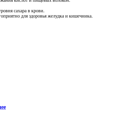
ржания кислот и пищевых волокон.
ровня сахара в крови.
оприятно для здоровья желудка и кишечника.
нее