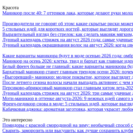
Красота
Маникюр после 40: 7 оттенков лака, которые делают руки моло
Производители не говорят об этом: какие скрытые риски может
5 стильных идей для коротких ногтей, которые выглядят дорого
Выразительный взгляд без стрелок: как сделать макияж мягким
Лунный календарь стрижек на август 2026 года: самые удачные
Лунный календарь окрашивания волос на август 2026: когда ц
Какие варианты маникюра будут в моде осенью 2026 года: омб
Маникюр на осень 2026: клетка, твид и бархат как главные иде
Белый френч больше не главный: какие варианты маникюра буд
Бархатный маникюр станет главным трендом осени 2026: поче
«Выгоревший» маникюр: модное покрытие, которое выглядит д
После летнего сезона волосы начали выпадать активнее: с чем э
Персиково-абрикосовый маникюр стал главным хитом лета-2026
Лунный календарь стрижек на август 2026: три самые удачные 
Моти-маникюр в оттенке августа-2026: 9 нежных идей самого 
Френч-педикюр снова в моде: 5 стильных идей, которые выгля
Кабачковая аджика: ароматная заготовка, которая украсит люб
Это интересно
Помидоры с красной смородиной на зиму: необычный способ 
Сварить, заморозить или высушить: как лучше сохранить клуб