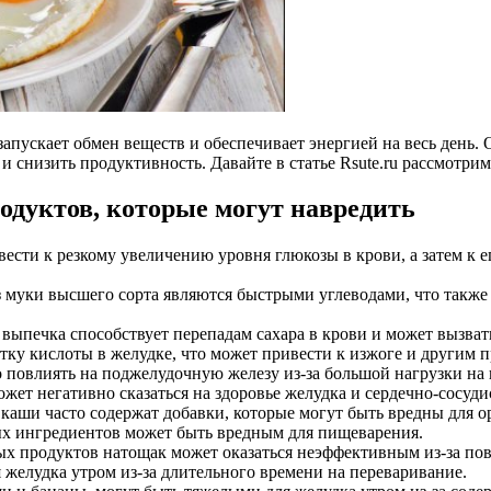
пускает обмен веществ и обеспечивает энергией на весь день. 
 снизить продуктивность. Давайте в статье Rsute.ru рассмотрим 
родуктов, которые могут навредить
ести к резкому увеличению уровня глюкозы в крови, а затем к е
 муки высшего сорта являются быстрыми углеводами, что также 
выпечка способствует перепадам сахара в крови и может вызват
ку кислоты в желудке, что может привести к изжоге и другим 
 повлиять на поджелудочную железу из-за большой нагрузки на
ет негативно сказаться на здоровье желудка и сердечно-сосуди
аши часто содержат добавки, которые могут быть вредны для о
 ингредиентов может быть вредным для пищеварения.
х продуктов натощак может оказаться неэффективным из-за по
желудка утром из-за длительного времени на переваривание.