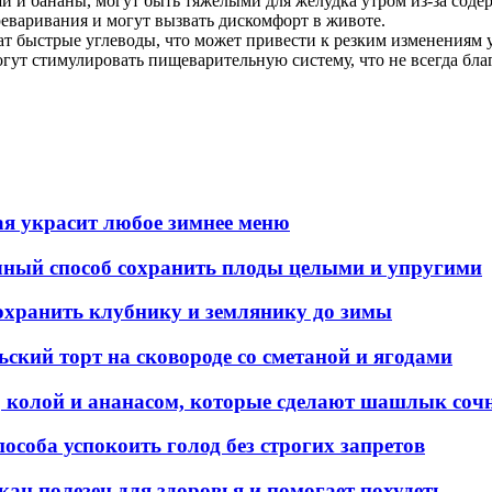
и и бананы, могут быть тяжелыми для желудка утром из-за соде
варивания и могут вызвать дискомфорт в животе.
 быстрые углеводы, что может привести к резким изменениям у
ут стимулировать пищеварительную систему, что не всегда благ
ая украсит любое зимнее меню
чный способ сохранить плоды целыми и упругими
охранить клубнику и землянику до зимы
ский торт на сковороде со сметаной и ягодами
, колой и ананасом, которые сделают шашлык соч
пособа успокоить голод без строгих запретов
кан полезен для здоровья и помогает похудеть