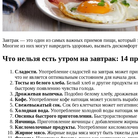
Завтрак — это один из самых важных приемов пищи, который за
Многие из них могут навредить здоровью, вызвать дискомфорт и
Что нельзя есть утром на завтрак: 14 п
Сладости.
Употребление сладостей на завтрак может прив
что не является оптимальным состоянием для начала дня.
Тосты из белого хлеба.
Белый хлеб и другие продукты из
быстрому появлению чувства голода.
Дрожжевая выпечка.
Подобно белому хлебу, дрожжевая 
Кофе.
Употребление кофе натощак может усилить выработ
Свежевыжатый сок.
Сок без клетчатки может негативно
Холодная вода.
Употребление холодной воды натощак мож
Овсянка быстрого приготовления.
Быстрорастворимые к
Яичница.
Приготовление яичницы с добавлением жирных
Кисломолочные продукты.
Употребление кисломолочны
Жирное мясо.
Жирные виды мяса могут быть тяжелы для 