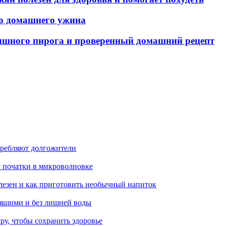
го домашнего ужина
ышного пирога и проверенный домашний рецепт
требляют долгожители
е початки в микроволновке
лезен и как приготовить необычный напиток
тящими и без лишней воды
ру, чтобы сохранить здоровье