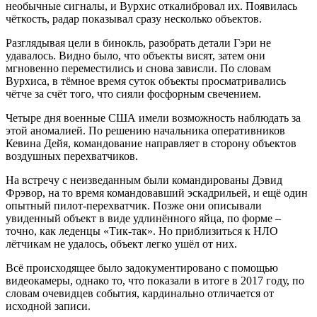
необычные сигналы, и Вурхис откалибровал их. Появилась
чёткость, радар показывал сразу несколько объектов.
Разглядывая цели в бинокль, разобрать детали Гэри не
удавалось. Видно было, что объекты висят, затем они
мгновенно переместились и снова зависли. По словам
Вурхиса, в тёмное время суток объекты просматривались
чётче за счёт того, что сияли фосфорным свечением.
Четыре дня военные США имели возможность наблюдать за
этой аномалией. По решению начальника оперативников
Кевина Дейя, командование направляет в сторону объектов
воздушных перехватчиков.
На встречу с неизведанным были командированы Дэвид
Фрэвор, на то время командовавший эскадрильей, и ещё один
опытный пилот-перехватчик. Позже они описывали
увиденный объект в виде удлинённого яйца, по форме –
точно, как леденцы «Тик-так». Но приблизиться к НЛО
лётчикам не удалось, объект легко ушёл от них.
Всё происходящее было задокументировано с помощью
видеокамеры, однако то, что показали в итоге в 2017 году, по
словам очевидцев события, кардинально отличается от
исходной записи.