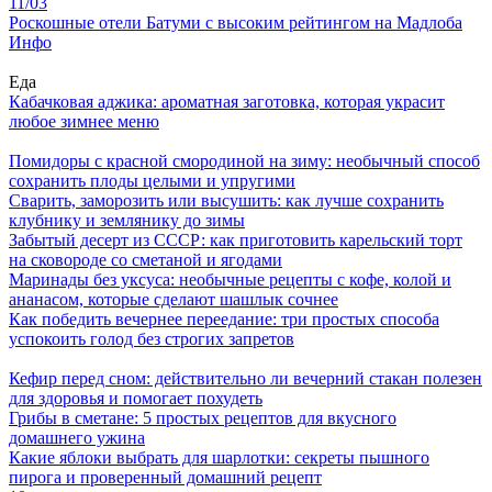
11/03
Роскошные отели Батуми с высоким рейтингом на Мадлоба
Инфо
Еда
Кабачковая аджика: ароматная заготовка, которая украсит
любое зимнее меню
Помидоры с красной смородиной на зиму: необычный способ
сохранить плоды целыми и упругими
Сварить, заморозить или высушить: как лучше сохранить
клубнику и землянику до зимы
Забытый десерт из СССР: как приготовить карельский торт
на сковороде со сметаной и ягодами
Маринады без уксуса: необычные рецепты с кофе, колой и
ананасом, которые сделают шашлык сочнее
Как победить вечернее переедание: три простых способа
успокоить голод без строгих запретов
Кефир перед сном: действительно ли вечерний стакан полезен
для здоровья и помогает похудеть
Грибы в сметане: 5 простых рецептов для вкусного
домашнего ужина
Какие яблоки выбрать для шарлотки: секреты пышного
пирога и проверенный домашний рецепт