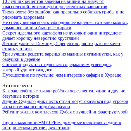
10 лучших рецептов варенья из вишни на зиму: от
классической пятиминутки до десертных вариантов
Тихая охота без ошибок: как правильно собирать грибы и не
рисковать здоровьем
Не спешу выбрасывать забродившее варенье: готовлю компот,
домашнее вино и быстрые пироги
Секрет идеального картофеля из духовки: один ингредиент
делает корочку невероятно хрустящей
Летний ужин за 15 минут, 5 рецептов для тех, кто не хочет
стоять у плиты
Три лучших рецепта варенья из малины пятиминутки, как у
бабушки в деревне
Список продуктов с нулевым содержанием углеводов,
который удивит каждого
Путешествие по пустыне: чем интересно сафари в Хургаде
Это интересно
Как заключённые зачали ребёнка через вентиляцию и другие
безумные истории
Ледник Судного дня: шесть стран могут оказаться под угрозой
из-за возможного подъёма океана
Рейтинг жилых комплексов Дубая с лучшей инфраструктурой
Группа компаний «МЕТРЫ»: доходные квартиры-студии в
историческом центре двух столиц