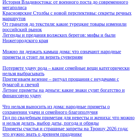
История Владивостока: от военного поста до современного
мегаполиса
Красноярские Столбы с новой перспективы: секреты речных
маршрутов
От гранатов до текстиля: какие турецкие товары изменили
российский рынок
Легенды и предания волжских берегов: мифы и были
Нижегородского края
Можно ли держать камыш дома: что означают народные
приметы и стоит ли верить суевериям
Потеряете удачу рода – какие семейные вещи категорически
нельзя выбрасывать
Притягиваем везение – ритуал прощания с неудачами с
бумагой и свечой
Летние приметы на деньги: какие знаки сулят богатство и
финансовую удачу
Что нельзя выносить из дома: народные приметы о
сохранении удачи и семейного благополучия
Гид по свадебным приметам для невесты и жениха: что можно
и нельзя делать, выбор даты, погода и обряды
Приметы счастья и страшные запреты на Троицу 2026 года:
что нужно знать о древнем празднике