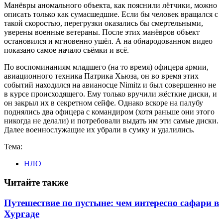
Манёвры аномального объекта, как пояснили лётчики, можно
описать только как сумасшедшие. Если бы человек вращался с
такой скоростью, перегрузки оказались бы смертельными,
уверены военные ветераны. После этих манёвров объект
остановился и мгновенно ушёл. А на обнародованном видео
показано самое начало съёмки и всё.
По воспоминаниям младшего (на то время) офицера армии,
авиационного техника Патрика Хьюза, он во время этих
событий находился на авианосце Nimitz и был совершенно не
в курсе происходящего. Ему только вручили жёсткие диски, и
он закрыл их в секретном сейфе. Однако вскоре на палубу
поднялись два офицера с командиром (хотя раньше они этого
никогда не делали) и потребовали выдать им эти самые диски.
Далее военнослужащие их убрали в сумку и удалились.
Тема:
НЛО
Читайте также
Путешествие по пустыне: чем интересно сафари в
Хургаде