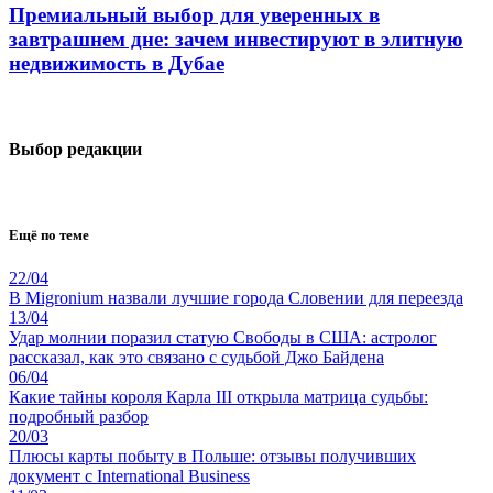
Премиальный выбор для уверенных в
завтрашнем дне: зачем инвестируют в элитную
недвижимость в Дубае
Выбор редакции
Ещё по теме
22/04
В Migronium назвали лучшие города Словении для переезда
13/04
Удар молнии поразил статую Свободы в США: астролог
рассказал, как это связано с судьбой Джо Байдена
06/04
Какие тайны короля Карла III открыла матрица судьбы:
подробный разбор
20/03
Плюсы карты побыту в Польше: отзывы получивших
документ с International Business