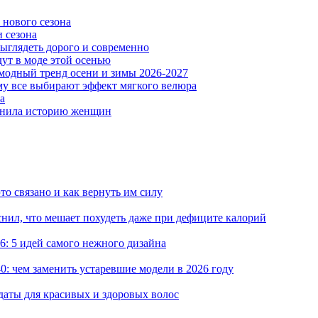
 нового сезона
и сезона
 выглядеть дорого и современно
ут в моде этой осенью
модный тренд осени и зимы 2026-2027
му все выбирают эффект мягкого велюра
а
менила историю женщин
то связано и как вернуть им силу
снил, что мешает похудеть даже при дефиците калорий
: 5 идей самого нежного дизайна
0: чем заменить устаревшие модели в 2026 году
даты для красивых и здоровых волос