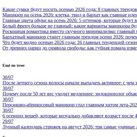
Какие сумки будут носить осенью 2026 года: 8 главных трендов
Маникюр на осень 2026: клетка, твид и бархат как главные иде
Главные цвета обуви на осень 2026: 5 оттенков, которые будут
Белый френч больше не главный: какие варианты маникюра буд
Роскошная романтика вместо скучного минимализма: главный 
Бархатный маникюр станет главным трендом осени 2026: поче
Что будет модно осенью 2026 года: 26 главных тенденций сезон
От древних цариц до символа свободы: как губная помада из
Ещё по теме
30/07
После летнего сезона волосы начали выпадать активнее: с чем э
30/07
Почему после 50 лет вес уходит медленнее: эндокринолог объя
30/07
Персиково-абрикосовый маникюр стал главным хитом лета-2026
30/07
6 осенних вещей, которые визуально добавляют возраст после 4
29/07
Лунный календарь стрижек на август 2026: три самые удачные 