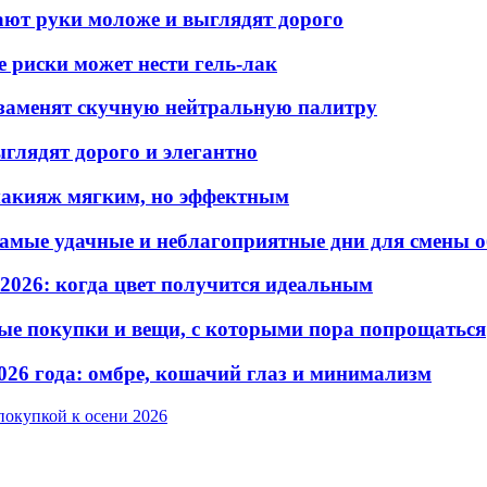
лают руки моложе и выглядят дорого
е риски может нести гель-лак
е заменят скучную нейтральную палитру
ыглядят дорого и элегантно
 макияж мягким, но эффектным
самые удачные и неблагоприятные дни для смены 
2026: когда цвет получится идеальным
дные покупки и вещи, с которыми пора попрощаться
026 года: омбре, кошачий глаз и минимализм
покупкой к осени 2026