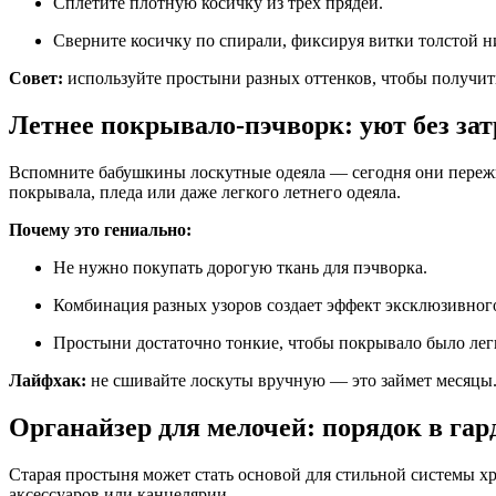
Сплетите плотную косичку из трех прядей.
Сверните косичку по спирали, фиксируя витки толстой н
Совет:
используйте простыни разных оттенков, чтобы получить
Летнее покрывало-пэчворк: уют без зат
Вспомните бабушкины лоскутные одеяла — сегодня они пережи
покрывала, пледа или даже легкого летнего одеяла.
Почему это гениально:
Не нужно покупать дорогую ткань для пэчворка.
Комбинация разных узоров создает эффект эксклюзивног
Простыни достаточно тонкие, чтобы покрывало было лег
Лайфхак:
не сшивайте лоскуты вручную — это займет месяцы.
Органайзер для мелочей: порядок в гар
Старая простыня может стать основой для стильной системы хр
аксессуаров или канцелярии.