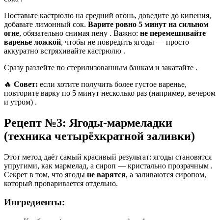
Поставьте кастрюлю на средний огонь, доведите до кипения,
добавьте лимонный сок.
Варите ровно 5 минут на сильном
огне
, обязательно снимая пену
. Важно:
не перемешивайте
варенье ложкой
, чтобы не повредить ягоды — просто
аккуратно встряхивайте кастрюлю
.
Сразу разлейте по стерилизованным банкам и закатайте
.
🔥
Совет:
если хотите получить более густое варенье,
повторите варку по 5 минут несколько раз (например, вечером
и утром)
.
Рецепт №3: Ягоды-мармеладки
(техника четырёхкратной заливки)
Этот метод даёт самый красивый результат: ягоды становятся
упругими, как мармелад, а сироп — кристально прозрачным
.
Секрет в том, что ягоды
не варятся
, а заливаются сиропом,
который проваривается отдельно.
Ингредиенты: