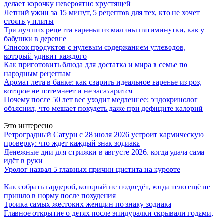
делает корочку невероятно хрустящей
Летний ужин за 15 минут, 5 рецептов для тех, кто не хочет
стоять у плиты
Три лучших рецепта варенья из малины пятиминутки, как у
бабушки в деревне
Список продуктов с нулевым содержанием углеводов,
который удивит каждого
Как приготовить блюда для достатка и мира в семье по
народным рецептам
Аромат лета в банке: как сварить идеальное варенье из роз,
которое не потемнеет и не засахарится
Почему после 50 лет вес уходит медленнее: эндокринолог
объяснил, что мешает похудеть даже при дефиците калорий
Это интересно
Ретроградный Сатурн с 28 июля 2026 устроит кармическую
проверку: что ждет каждый знак зодиака
Денежные дни для стрижки в августе 2026, когда удача сама
идёт в руки
Уролог назвал 5 главных причин цистита на курорте
Как собрать гардероб, который не подведёт, когда тело ещё не
пришло в норму после похудения
Тройка самых жестоких женщин по знаку зодиака
Главное открытие о детях после эпидуралки скрывали годами,