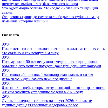
почему все выбирают эффект мягкого велюра
Что будет модно осенью 2026 года: 26 главных тенденций
сезона
От древних цариц до символа свободы: как губная помада
изменила историю женщин
Ещё по теме
30/07
После летнего сезона волосы начали выпадать активнее: с чем
это связано и как вернуть им силу
30/07
Почему после 50 лет вес уходит медленнее: эндокринолог
объяснил, что мешает похудеть даже при дефиците калорий
30/07
Персиково-абрикосовый маникюр стал главным хитом
лета-2026: 5 идей самого нежного дизайна
30/07
6 осенних вещей, которые визуально добавляют возраст после
40: чем заменить устаревшие модели в 2026 году
29/07
Лунный календарь стрижек на август 2026: три самые
удачные даты для красивых и здоровых волос