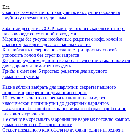
Еда
Сварить, заморозить или высушить: как лучше сохранить
клубнику и землянику до зимы
Забытый десерт из СССР: как приготовить карельский торт
на сковороде со сметаной и ягодами
Маринады без уксуса: необычные рецепты с кофе, колой и
ананасом, которые сделают шашлык сочнее
Как победить вечернее переедание: три простых способа
успокоить голод без строгих запретов
Кефир перед сном: действительно ли вечерний стакан полезен
для здоровья и помогает похудеть
Грибы в сметане: 5 простых рецептов для вкусного
домашнего ужина
Какие яблоки выбрать для шарлотки: секреты пышного
пирога и проверенный домашний рецепт
10 лучших рецептов варенья из вишни на зиму: от
классической пятиминутки до десертных вариантов
Тихая охота без ошибок: как правильно собирать грибы и не
рисковать здоровьем
Не спешу выбрасывать забродившее варенье: готовлю компот,
домашнее вино и быстрые пироги
Секрет идеального картофеля из духовки: один ингредиент