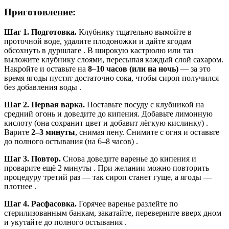
Приготовление:
Шаг 1. Подготовка.
Клубнику тщательно вымойте в
проточной воде, удалите плодоножки и дайте ягодам
обсохнуть в дуршлаге
. В широкую кастрюлю или таз
выложите клубнику слоями, пересыпая каждый слой сахаром.
Накройте и оставьте на
8–10 часов (или на ночь)
— за это
время ягоды пустят достаточно сока, чтобы сироп получился
без добавления воды
.
Шаг 2. Первая варка.
Поставьте посуду с клубникой на
средний огонь и доведите до кипения. Добавьте лимонную
кислоту (она сохранит цвет и добавит лёгкую кислинку)
.
Варите
2–3 минуты
, снимая пену. Снимите с огня и оставьте
до полного остывания (на 6–8 часов)
.
Шаг 3. Повтор.
Снова доведите варенье до кипения и
проварите ещё 2 минуты
. При желании можно повторить
процедуру третий раз — так сироп станет гуще, а ягоды —
плотнее
.
Шаг 4. Расфасовка.
Горячее варенье разлейте по
стерилизованным банкам, закатайте, переверните вверх дном
и укутайте до полного остывания
.