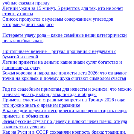
учёные сказали правду
Летний ужин за 15 минут, 5 рецептов для тех, кто не хочет
стоять у плиты
Список продуктов с нулевым содержанием углеводов,
который удивит каждого
Потеряете удачу рода – какие семейные вещи категорически
нельзя выбрасывать
Притягиваем везение – ритуал прощания с неудачами с
бумагой и свечой
Летние приметы на деньги: какие знаки сулят богатство и
финансовую удачу
Божья коровка и народные приметы лета 2026: что означают
точки на крыльях и почему жука считают символом счастья
Гид по свадебным приметам для невесты и жениха: что можно
и нельзя делать, выбор даты, погода и обряды
Приметы счастья и страшные запреты на Троицу 2026 года:
что нужно знать о древнем празднике
В какие дни недели категорически запрещено стирать вещи:
приметы и объяснения
Зачем русские стучат по дереву и плюют через плечо: откуда
взялись эти суеверия
Как на Руси и в СССР сохраняли крепость брака: традиции,