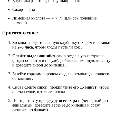
Клубника (плотная, некрупная) — 1 кг
Сахар — 1 кг
Лимонная кислота — ¼ ч. л. (или сок половины
лимона)
Приготовление:
Засыпьте подготовленную клубнику сахаром и оставьте
на
2–3 часа
, чтобы ягоды пустили сок
.
Слейте выделившийся сок
в отдельную кастрюлю
(ягоды остаются в посуде), добавьте лимонную кислоту
и доведите сироп до кипения
.
Залейте горячим сиропом ягоды и оставьте до полного
остывания
.
Снова слейте сироп, прокипятите его
15 минут
, чтобы
он стал гуще, и залейте ягоды
.
Повторите эту процедуру
всего 3 раза
(четвёртый раз —
финальный: доведите варенье до кипения и сразу
разлейте по банкам)
.