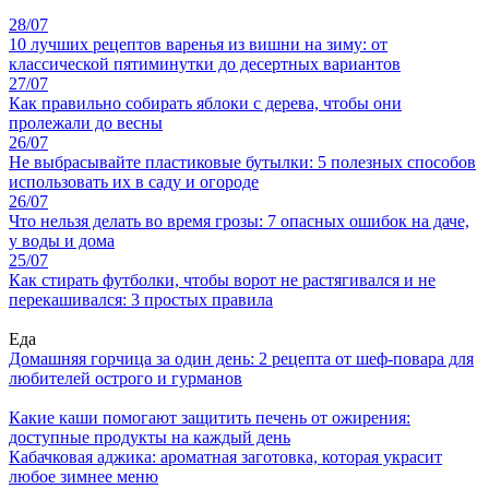
28/07
10 лучших рецептов варенья из вишни на зиму: от
классической пятиминутки до десертных вариантов
27/07
Как правильно собирать яблоки с дерева, чтобы они
пролежали до весны
26/07
Не выбрасывайте пластиковые бутылки: 5 полезных способов
использовать их в саду и огороде
26/07
Что нельзя делать во время грозы: 7 опасных ошибок на даче,
у воды и дома
25/07
Как стирать футболки, чтобы ворот не растягивался и не
перекашивался: 3 простых правила
Еда
Домашняя горчица за один день: 2 рецепта от шеф-повара для
любителей острого и гурманов
Какие каши помогают защитить печень от ожирения:
доступные продукты на каждый день
Кабачковая аджика: ароматная заготовка, которая украсит
любое зимнее меню