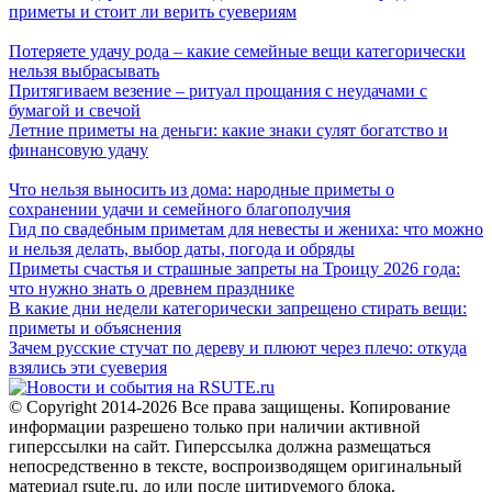
приметы и стоит ли верить суевериям
Потеряете удачу рода – какие семейные вещи категорически
нельзя выбрасывать
Притягиваем везение – ритуал прощания с неудачами с
бумагой и свечой
Летние приметы на деньги: какие знаки сулят богатство и
финансовую удачу
Что нельзя выносить из дома: народные приметы о
сохранении удачи и семейного благополучия
Гид по свадебным приметам для невесты и жениха: что можно
и нельзя делать, выбор даты, погода и обряды
Приметы счастья и страшные запреты на Троицу 2026 года:
что нужно знать о древнем празднике
В какие дни недели категорически запрещено стирать вещи:
приметы и объяснения
Зачем русские стучат по дереву и плюют через плечо: откуда
взялись эти суеверия
© Copyright 2014-2026 Все права защищены. Копирование
информации разрешено только при наличии активной
гиперссылки на сайт. Гиперссылка должна размещаться
непосредственно в тексте, воспроизводящем оригинальный
материал rsute.ru, до или после цитируемого блока.