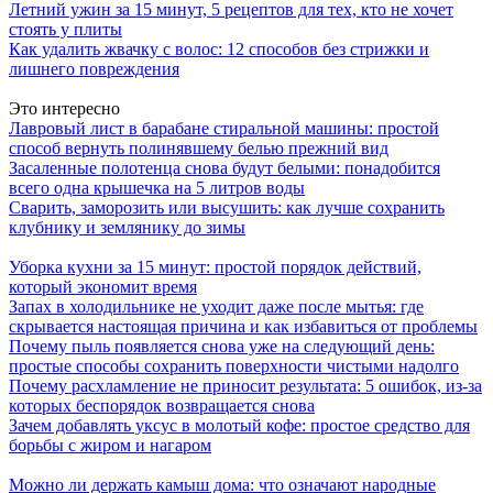
Летний ужин за 15 минут, 5 рецептов для тех, кто не хочет
стоять у плиты
Как удалить жвачку с волос: 12 способов без стрижки и
лишнего повреждения
Это интересно
Лавровый лист в барабане стиральной машины: простой
способ вернуть полинявшему белью прежний вид
Засаленные полотенца снова будут белыми: понадобится
всего одна крышечка на 5 литров воды
Сварить, заморозить или высушить: как лучше сохранить
клубнику и землянику до зимы
Уборка кухни за 15 минут: простой порядок действий,
который экономит время
Запах в холодильнике не уходит даже после мытья: где
скрывается настоящая причина и как избавиться от проблемы
Почему пыль появляется снова уже на следующий день:
простые способы сохранить поверхности чистыми надолго
Почему расхламление не приносит результата: 5 ошибок, из-за
которых беспорядок возвращается снова
Зачем добавлять уксус в молотый кофе: простое средство для
борьбы с жиром и нагаром
Можно ли держать камыш дома: что означают народные