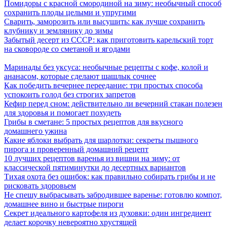
Помидоры с красной смородиной на зиму: необычный способ
сохранить плоды целыми и упругими
Сварить, заморозить или высушить: как лучше сохранить
клубнику и землянику до зимы
Забытый десерт из СССР: как приготовить карельский торт
на сковороде со сметаной и ягодами
Маринады без уксуса: необычные рецепты с кофе, колой и
ананасом, которые сделают шашлык сочнее
Как победить вечернее переедание: три простых способа
успокоить голод без строгих запретов
Кефир перед сном: действительно ли вечерний стакан полезен
для здоровья и помогает похудеть
Грибы в сметане: 5 простых рецептов для вкусного
домашнего ужина
Какие яблоки выбрать для шарлотки: секреты пышного
пирога и проверенный домашний рецепт
10 лучших рецептов варенья из вишни на зиму: от
классической пятиминутки до десертных вариантов
Тихая охота без ошибок: как правильно собирать грибы и не
рисковать здоровьем
Не спешу выбрасывать забродившее варенье: готовлю компот,
домашнее вино и быстрые пироги
Секрет идеального картофеля из духовки: один ингредиент
делает корочку невероятно хрустящей