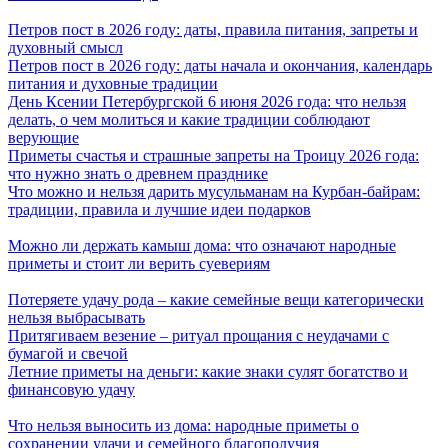
Петров пост в 2026 году: даты, правила питания, запреты и
духовный смысл
Петров пост в 2026 году: даты начала и окончания, календарь
питания и духовные традиции
День Ксении Петербургской 6 июня 2026 года: что нельзя
делать, о чем молиться и какие традиции соблюдают
верующие
Приметы счастья и страшные запреты на Троицу 2026 года:
что нужно знать о древнем празднике
Что можно и нельзя дарить мусульманам на Курбан-байрам:
традиции, правила и лучшие идеи подарков
Можно ли держать камыш дома: что означают народные
приметы и стоит ли верить суевериям
Потеряете удачу рода – какие семейные вещи категорически
нельзя выбрасывать
Притягиваем везение – ритуал прощания с неудачами с
бумагой и свечой
Летние приметы на деньги: какие знаки сулят богатство и
финансовую удачу
Что нельзя выносить из дома: народные приметы о
сохранении удачи и семейного благополучия