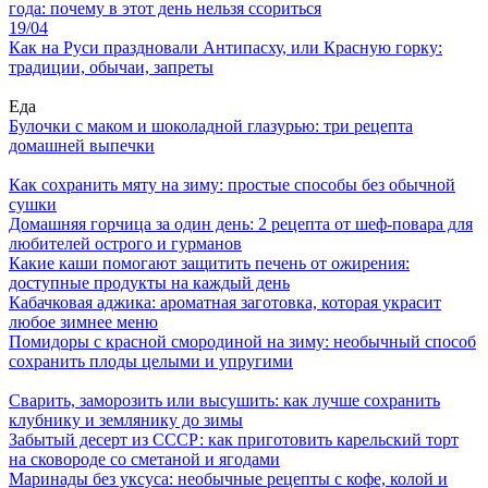
года: почему в этот день нельзя ссориться
19/04
Как на Руси праздновали Антипасху, или Красную горку:
традиции, обычаи, запреты
Еда
Булочки с маком и шоколадной глазурью: три рецепта
домашней выпечки
Как сохранить мяту на зиму: простые способы без обычной
сушки
Домашняя горчица за один день: 2 рецепта от шеф-повара для
любителей острого и гурманов
Какие каши помогают защитить печень от ожирения:
доступные продукты на каждый день
Кабачковая аджика: ароматная заготовка, которая украсит
любое зимнее меню
Помидоры с красной смородиной на зиму: необычный способ
сохранить плоды целыми и упругими
Сварить, заморозить или высушить: как лучше сохранить
клубнику и землянику до зимы
Забытый десерт из СССР: как приготовить карельский торт
на сковороде со сметаной и ягодами
Маринады без уксуса: необычные рецепты с кофе, колой и