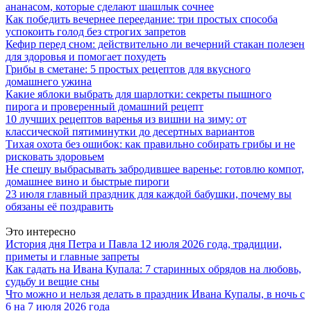
ананасом, которые сделают шашлык сочнее
Как победить вечернее переедание: три простых способа
успокоить голод без строгих запретов
Кефир перед сном: действительно ли вечерний стакан полезен
для здоровья и помогает похудеть
Грибы в сметане: 5 простых рецептов для вкусного
домашнего ужина
Какие яблоки выбрать для шарлотки: секреты пышного
пирога и проверенный домашний рецепт
10 лучших рецептов варенья из вишни на зиму: от
классической пятиминутки до десертных вариантов
Тихая охота без ошибок: как правильно собирать грибы и не
рисковать здоровьем
Не спешу выбрасывать забродившее варенье: готовлю компот,
домашнее вино и быстрые пироги
23 июля главный праздник для каждой бабушки, почему вы
обязаны её поздравить
Это интересно
История дня Петра и Павла 12 июля 2026 года, традиции,
приметы и главные запреты
Как гадать на Ивана Купала: 7 старинных обрядов на любовь,
судьбу и вещие сны
Что можно и нельзя делать в праздник Ивана Купалы, в ночь с
6 на 7 июля 2026 года