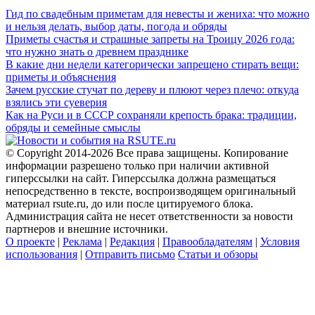
Гид по свадебным приметам для невесты и жениха: что можно
и нельзя делать, выбор даты, погода и обряды
Приметы счастья и страшные запреты на Троицу 2026 года:
что нужно знать о древнем празднике
В какие дни недели категорически запрещено стирать вещи:
приметы и объяснения
Зачем русские стучат по дереву и плюют через плечо: откуда
взялись эти суеверия
Как на Руси и в СССР сохраняли крепость брака: традиции,
обряды и семейные смыслы
© Copyright 2014-2026 Все права защищены. Копирование
информации разрешено только при наличии активной
гиперссылки на сайт. Гиперссылка должна размещаться
непосредственно в тексте, воспроизводящем оригинальный
материал rsute.ru, до или после цитируемого блока.
Администрация сайта не несет ответственности за новости
партнеров и внешние источники.
О проекте
|
Реклама
|
Редакция
|
Правообладателям
|
Условия
использования
|
Отправить письмо
Статьи и обзоры