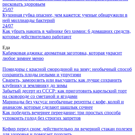
рисковать здоровьем
25/07
Кухонная губка опаснее, чем кажется: ученые обнаружили в
ней миллиарды бактерий
24/07
Как убрать накипь в чайнике без химии: 6 домашних средств,
которые действительно работают
Еда
Кабачковая аджика: ароматная заготовка, которая украсит
любое зимнее меню
Помидоры с красной смородиной на зиму: необычный способ
сохранить плоды целыми и упругими
Сварить, заморозить или высушить: как лучше сохранить
клубнику и землянику до зимы
Забытый десерт из СССР: как приготовить карельский торт
на сковороде со сметаной и ягодами
Маринады без уксуса: необычные рецепты с кофе, колой и
ананасом, которые сделают шашлык сочнее
Как победить вечернее переедание: три простых способа
успокоить голод без строгих запретов
Кефир перед сном: действительно ли вечерний стакан полезен
для здоровья и помогает похудеть