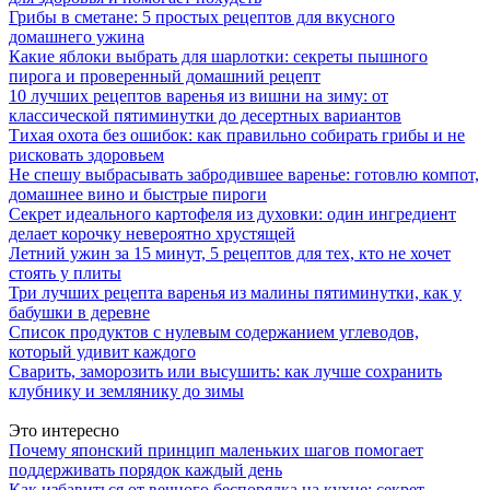
Грибы в сметане: 5 простых рецептов для вкусного
домашнего ужина
Какие яблоки выбрать для шарлотки: секреты пышного
пирога и проверенный домашний рецепт
10 лучших рецептов варенья из вишни на зиму: от
классической пятиминутки до десертных вариантов
Тихая охота без ошибок: как правильно собирать грибы и не
рисковать здоровьем
Не спешу выбрасывать забродившее варенье: готовлю компот,
домашнее вино и быстрые пироги
Секрет идеального картофеля из духовки: один ингредиент
делает корочку невероятно хрустящей
Летний ужин за 15 минут, 5 рецептов для тех, кто не хочет
стоять у плиты
Три лучших рецепта варенья из малины пятиминутки, как у
бабушки в деревне
Список продуктов с нулевым содержанием углеводов,
который удивит каждого
Сварить, заморозить или высушить: как лучше сохранить
клубнику и землянику до зимы
Это интересно
Почему японский принцип маленьких шагов помогает
поддерживать порядок каждый день
Как избавиться от вечного беспорядка на кухне: секрет,