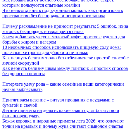
которым пользуются опытные хозяйки
Что нельзя хранить под кухонной мойкой: как организовать
пространство без беспорядка и неприятного запаха
Почему расхламление не приносит результата: 5 ошибок, из-за
которых беспорядок возвращается снова
Зачем добавлять уксус в молотый кофе: простое средство для
борьбы с жиром и нагаром
10 необычных способов использовать пищевую соду дома:
полезные хитрости для уборки и не только
Как вернуть белизну тюлю без отбеливателя: простой способ с
яичной скорлупой
Как вернуть белизну швам между плиткой: 3 простых способа
без дорогого ремонта
Потеряете удачу рода – какие семейные вещи категорически
нельзя выбрасывать
Притягиваем везение – ритуал прощания с неудачами с
бумагой и свечой
Летние приметы на деньги: какие знаки сулят богатство и
финансовую удачу
Божья коровка и народные приметы лета 2026: что означают
точки на крыльях и почему жука считают символом счастья