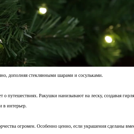
но, дополняя стеклянными шарами и сосульками.
ет о путешествиях. Ракушки нанизывают на леску, создавая гир
и в интерьер.
рчества огромен. Особенно ценно, если украшения сделаны вмес