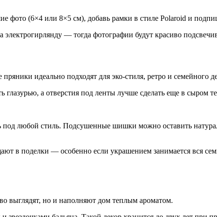
ие фото (6×4 или 8×5 см), добавь рамки в стиле Polaroid и под
а электрогирлянду — тогда фотографии будут красиво подсвечив
ряники идеально подходят для эко-стиля, ретро и семейного де
ь глазурью, а отверстия под ленты лучше сделать еще в сыром т
ь под любой стиль. Подсушенные шишки можно оставить натура
ют в поделки — особенно если украшением занимается вся сем
во выглядят, но и наполняют дом теплым ароматом.
 звездочками бадьяна. Такой декор хранится до двух лет при п