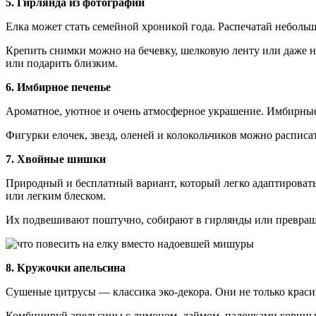
5. Гирлянда из фотографий
Елка может стать семейной хроникой года. Распечатай небольш
Крепить снимки можно на бечевку, шелковую ленту или даже н
или подарить близким.
6. Имбирное печенье
Ароматное, уютное и очень атмосферное украшение. Имбирные п
Фигурки елочек, звезд, оленей и колокольчиков можно расписат
7. Хвойные шишки
Природный и бесплатный вариант, который легко адаптироват
или легким блеском.
Их подвешивают поштучно, собирают в гирлянды или превраща
8. Кружочки апельсина
Сушеные цитрусы — классика эко-декора. Они не только краси
Комбинируй апельсины с лимоном, лаймом, палочками корицы и