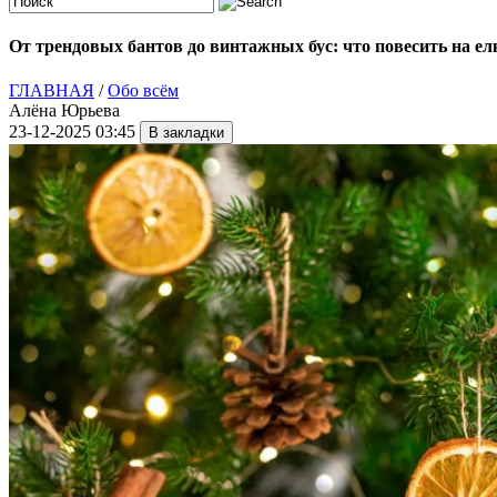
От трендовых бантов до винтажных бус: что повесить на 
ГЛАВНАЯ
/
Обо всём
Алёна Юрьева
23-12-2025 03:45