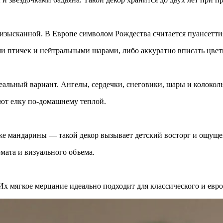
ысканной. В Европе символом Рождества считается пуансеттия,
 птичек и нейтральными шарами, либо аккуратно вписать цветы
деальный вариант. Ангелы, сердечки, снеговики, шары и колоко
ют елку по-домашнему теплой.
аже мандарины — такой декор вызывает детский восторг и ощуще
мата и визуального объема.
х мягкое мерцание идеально подходит для классического и евро