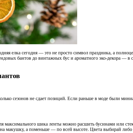
дняя елка сегодня — это не просто символ праздника, а полноц
довых бантов до винтажных бус и ароматного эко-декора — в ст
иантов
колько сезонов не сдает позиций. Если раньше в моде были мини
ля максимального шика ленты можно расшить бусинами или стек
на макушку, а поменьше — по всей высоте. Цвета выбирай либо к