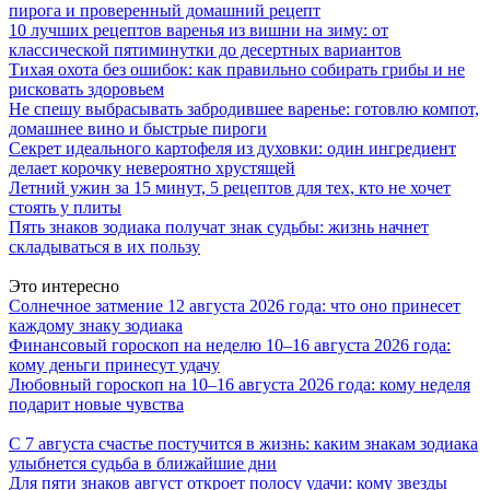
пирога и проверенный домашний рецепт
10 лучших рецептов варенья из вишни на зиму: от
классической пятиминутки до десертных вариантов
Тихая охота без ошибок: как правильно собирать грибы и не
рисковать здоровьем
Не спешу выбрасывать забродившее варенье: готовлю компот,
домашнее вино и быстрые пироги
Секрет идеального картофеля из духовки: один ингредиент
делает корочку невероятно хрустящей
Летний ужин за 15 минут, 5 рецептов для тех, кто не хочет
стоять у плиты
Пять знаков зодиака получат знак судьбы: жизнь начнет
складываться в их пользу
Это интересно
Солнечное затмение 12 августа 2026 года: что оно принесет
каждому знаку зодиака
Финансовый гороскоп на неделю 10–16 августа 2026 года:
кому деньги принесут удачу
Любовный гороскоп на 10–16 августа 2026 года: кому неделя
подарит новые чувства
С 7 августа счастье постучится в жизнь: каким знакам зодиака
улыбнется судьба в ближайшие дни
Для пяти знаков август откроет полосу удачи: кому звезды