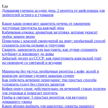
Еда
Домашняя горчица за один день: 2 рецепта от шеф-повара для
любителей острого и гурманов
Какие каши помогают защитить печень от ожирения:
доступные продукты на каждый день
Кабачковая аджика: ароматная заготовка, которая украсит
любое зимнее меню
Помидоры с красной смородиной на зиму: необычный способ
сохранить плоды целыми и упругими
Сварить, заморозить или высушить: как лучше сохранить
клубнику и землянику до зимы
Забытый десерт из СССР: как приготовить карельский торт
на сковороде со сметаной и ягодами
Маринады без уксуса: необычные рецепты с кофе, колой и
ананасом, которые сделают шашлык сочнее
Как победить вечернее переедание: три простых способа
успокоить голод без строгих запретов
Кефир перед сном: действительно ли вечерний стакан полезен
для здоровья и помогает похудеть
Грибы в сметане: 5 простых рецептов для вкусного
домашнего ужина
Какие яблоки выбрать для шарлотки: секреты пышного