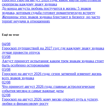
сюрпризы каждому знаку зодиака
До конца августа любовь постучится в жизнь: 5 знаков
зодиака, которым судьба готовит романтическую встречу
Женщины этих знаков зодиака блистают в бизнесе, но часто
терпят неудачи в отношениях
Ещё по теме
04/08
Гороскоп путешествий на 2027 год: где каждому знаку зодиака
лучше провести отпуск
03/08
Август принесет испытания: каким трем знакам зодиака стоит
быть особенно осторожными
03/08
Гороскоп на август 2026 года: сезон затмений изменит жизнь
всех знаков зодиака
02/08
Что принесет август 2026 года: главные астрологические
события месяца и самые важные даты
02/08
Гороскоп на август 2026: кому месяц откроет путь к успеху,
любви и финансовому росту