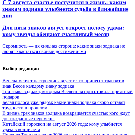
С 7 августа счастье постучится в жизнь: каким
знакам зодиака улыбнется судьба в ближайшие
дни
Для пяти знаков август откроет полосу удачи:
кому звезды обещают счастливый месяц
Скромность — их сильная сторона: какие знаки зодиака не
любят хвастаться своими достижениями
Выбор редакции
Венера меняет настроение августа: что принесет транзит в
знак Весов каждому знаку зодиака
Три знака зодиака, которым Вселенная приготовила приятный
подарок
Белая полоса уже рядом: какие знаки зодиака скоро оставят
трудности в прошлом
В жизнь трех знаков зодиака возвращается счастье: кого ждут
долгожданные перемены
Китайский гороскоп на август 2026 года: кому улыбнется
удача в конце лета
Прогноз Таро на август 2026 года: какие карты приготовили