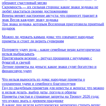
обещают счастливый месяц
Скромность — их сильная сторона: какие знаки зодиака не
любят хвастаться своими достижениями
Венера меняет настроение августа: что принесет транзит в
знак Весов каждому знаку зодиака
Три знака зодиака, которым Вселенная приготовила приятный
подарок
Можно ли держать камыш дома: что означают народные
приметы и стоит ли верить суевериям
Потеряете удачу рода – какие семейные вещи категорически
нельзя выбрасывать
Притягиваем везение – ритуал прощания с неудачами с
бумагой и свечой
Летние приметы на деньги: какие знаки сулят богатство и
финансовую удачу
Что нельзя выносить из дома: народные приметы о
сохранении удачи и семейного благополучия
Гид по свадебным приметам для невесты и жениха: что можно
и нельзя делать, выбор даты, погода и обряды
Приметы счастья и страшные запреты на Троицу 2026 года:
что нужно знать о древнем празднике
В какие дни недели категорически запрещено стирать вещи: