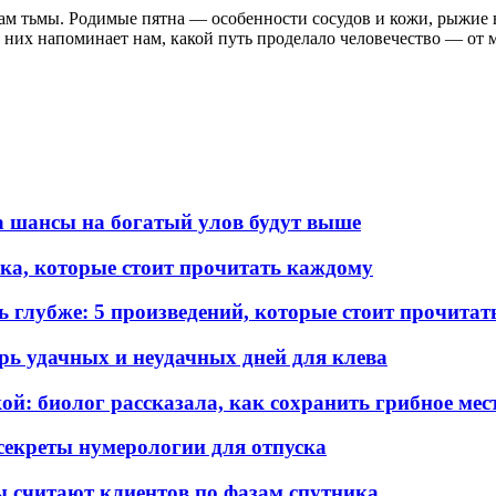
ам тьмы. Родимые пятна — особенности сосудов и кожи, рыжие 
 них напоминает нам, какой путь проделало человечество — от 
а шансы на богатый улов будут выше
ка, которые стоит прочитать каждому
ь глубже: 5 произведений, которые стоит прочита
арь удачных и неудачных дней для клева
ой: биолог рассказала, как сохранить грибное мес
секреты нумерологии для отпуска
 считают клиентов по фазам спутника