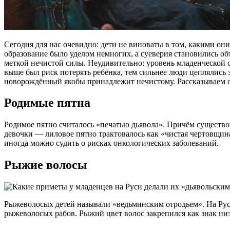
Сегодня для нас очевидно: дети не виноваты в том, какими он
образование было уделом немногих, а суеверия становились о
меткой нечистой силы. Неудивительно: уровень младенческой 
выше был риск потерять ребёнка, тем сильнее люди цеплялись 
новорождённый якобы принадлежит нечистому. Рассказываем об 
Родимые пятна
Родимое пятно считалось «печатью дьявола». Причём существов
девочки — лиловое пятно трактовалось как «чистая чертовщин
иногда можно судить о рисках онкологических заболеваний.
Рыжие волосы
Рыжеволосых детей называли «ведьминским отродьем». На Рус
рыжеволосых рабов. Рыжий цвет волос закрепился как знак низ