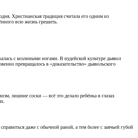
дия. Христианская традиция считала его одним из
ённого всю жизнь грешить.
алась с козлиными ногами. В иудейской культуре дьявол
овенно превращалось в «доказательство» дьявольского
изм, лишние соски — всё это делало ребёнка в глазах
ях.
правиться даже с обычной раной, а тем более с заячьей губой