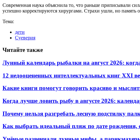
Современная наука объяснила то, что раньше приписывали сил
успешно корректируются хирургами. Страхи ушли, но память о
Тема:
дети
Суеверия
Читайте также
Лунный календарь рыбалки на август 2026: когд
12 недооцененных интеллектуальных книг XXI ве
Какие книги помогут говорить красиво и мыслит
Когда лучше ловить рыбу в августе 2026: календ
Почему нельзя разгребать лесную подстилку палк
Как выбрать идеальный пляж по дате рождения, 
Учёные развенчали лунные мифы, а парикмахеры