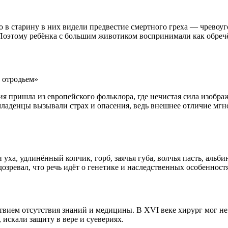
 старину в них видели предвестие смертного греха — чревоуго
 Поэтому ребёнка с большим животиком воспринимали как обреч
 пришла из европейского фольклора, где нечистая сила изображ
младенцы вызывали страх и опасения, ведь внешнее отличие мгн
а, удлинённый копчик, горб, заячья губа, волчья пасть, альбин
озревал, что речь идёт о генетике и наследственных особенност
ием отсутствия знаний и медицины. В XVI веке хирург мог не с
искали защиту в вере и суевериях.