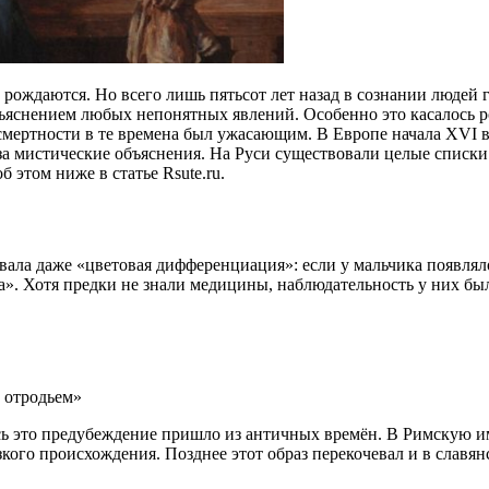
и рождаются. Но всего лишь пятьсот лет назад в сознании людей
бъяснением любых непонятных явлений. Особенно это касалось 
смертности в те времена был ужасающим. В Европе начала XVI 
за мистические объяснения. На Руси существовали целые списки
этом ниже в статье Rsute.ru.
ала даже «цветовая дифференциация»: если у мальчика появляло
а». Хотя предки не знали медицины, наблюдательность у них бы
ь это предубеждение пришло из античных времён. В Римскую и
кого происхождения. Позднее этот образ перекочевал и в славя