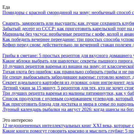
Еда
Помидоры с красной смородиной на зиму: необычный способ 
Сварить, заморозить или высушить: как лучше сохранить клуб
Забытый десерт из СССР: как приготовить карельский торт на 
Маринады без уксуса: необычные рецепты с кофе, колой и ана
Как победить вечернее переедание: три простых способа успоко
Кефир перед сном: действительно ли вечерний стакан полезен д
Грибы в сметане: 5 простых рецептов для вкусного домашнего
Какие яблоки выбрать для шарлотки: секреты пышного пирог
10 лучших рецептов варенья из вишни на зиму: от классическ
Тихая охота без ошибок: как правильно собирать грибы и не ри
Не спешу выбрасывать забродившее варенье: готовлю компот,
Секрет идеального картофеля из духовки: один ингредиент дел
Летний ужин за 15 минут, 5 рецептов для тех, кто не хочет сто
Три лучших рецепта варенья из малины пятиминутки, как у ба
Список продуктов с нулевым содержанием углеводов, который
Как приготовить блюда для достатка и мира в семье по народн
Лунный календарь рыбалки на август 2026: когда шансы на бо
Это интересно
12 недооцененных интеллектуальных книг XXI века, которые 
Какие книги помогут говорить красиво и мыслить глубже: 5 п