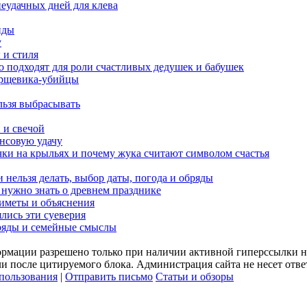
неудачных дней для клева
нды
у
 и стиля
о подходят для роли счастливых дедушек и бабушек
борщевика-убийцы
льзя выбрасывать
 и свечой
ансовую удачу
чки на крыльях и почему жука считают символом счастья
 нельзя делать, выбор даты, погода и обряды
 нужно знать о древнем празднике
риметы и объяснения
ялись эти суеверия
бряды и семейные смыслы
рмации разрешено только при наличии активной гиперссылки на
или после цитируемого блока. Администрация сайта не несет отв
пользования
|
Отправить письмо
Статьи и обзоры