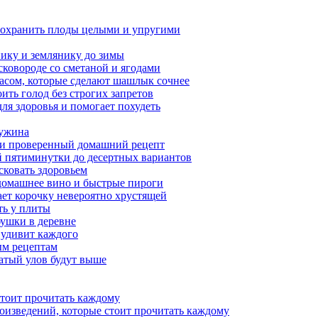
сохранить плоды целыми и упругими
нику и землянику до зимы
сковороде со сметаной и ягодами
насом, которые сделают шашлык сочнее
ить голод без строгих запретов
ля здоровья и помогает похудеть
 ужина
а и проверенный домашний рецепт
ой пятиминутки до десертных вариантов
сковать здоровьем
 домашнее вино и быстрые пироги
ает корочку невероятно хрустящей
ять у плиты
бушки в деревне
 удивит каждого
ым рецептам
гатый улов будут выше
стоит прочитать каждому
роизведений, которые стоит прочитать каждому