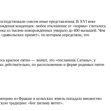
 господствовали совсем иные представления. В XVI веке
рождения младенцев: любое отклонение от «нормы» считалось
века из тысячи новорождённых умирало до 400 малышей. Чем
 «дьявольских примет», по которым определяли, что
сь красное пятно — значит, это «посланник Сатаны», у
ла: действительно, по расположению и форме родимых пятен
мперию из Фракии и кельтских земель попадало множество
нскую традицию: «Бог шельму метит».