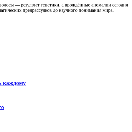
волосы — результат генетики, а врождённые аномалии сегодня
магических предрассудков до научного понимания мира.
ть каждому
то