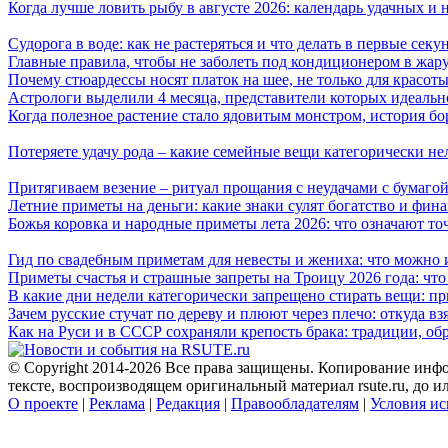
Когда лучше ловить рыбу в августе 2026: календарь удачных и 
Судорога в воде: как не растеряться и что делать в первые секу
Главные правила, чтобы не заболеть под кондиционером в жар
Почему стюардессы носят платок на шее, не только для красоты
Астрологи выделили 4 месяца, представители которых идеальн
Когда полезное растение стало ядовитым монстром, история 
Потеряете удачу рода – какие семейные вещи категорически не
Притягиваем везение – ритуал прощания с неудачами с бумагой
Летние приметы на деньги: какие знаки сулят богатство и фин
Божья коровка и народные приметы лета 2026: что означают то
Гид по свадебным приметам для невесты и жениха: что можно и
Приметы счастья и страшные запреты на Троицу 2026 года: что
В какие дни недели категорически запрещено стирать вещи: п
Зачем русские стучат по дереву и плюют через плечо: откуда вз
Как на Руси и в СССР сохраняли крепость брака: традиции, о
© Copyright 2014-2026 Все права защищены. Копирование инфо
тексте, воспроизводящем оригинальный материал rsute.ru, до 
О проекте
|
Реклама
|
Редакция
|
Правообладателям
|
Условия ис