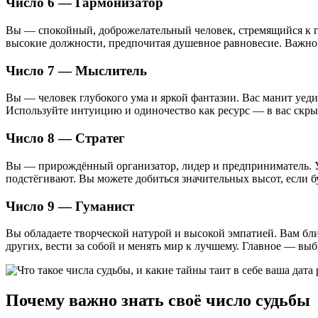
Число 6 — Гармонизатор
Вы — спокойный, доброжелательный человек, стремящийся к г
высокие должности, предпочитая душевное равновесие. Важно
Число 7 — Мыслитель
Вы — человек глубокого ума и яркой фантазии. Вас манит уед
Используйте интуицию и одиночество как ресурс — в вас скрыт
Число 8 — Стратег
Вы — прирождённый организатор, лидер и предприниматель. У в
подстёгивают. Вы можете добиться значительных высот, если бу
Число 9 — Гуманист
Вы обладаете творческой натурой и высокой эмпатией. Вам бл
других, вести за собой и менять мир к лучшему. Главное — выб
Почему важно знать своё число судьбы