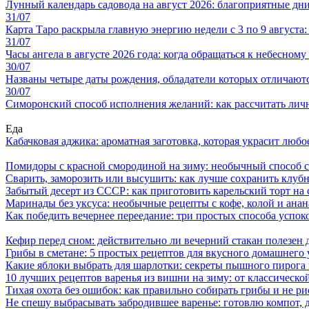
Лунный календарь садовода на август 2026: благоприятные дни 
31/07
Карта Таро раскрыла главную энергию недели с 3 по 9 августа
31/07
Часы ангела в августе 2026 года: когда обращаться к небесном
30/07
Названы четыре даты рождения, обладатели которых отличают
30/07
Симоронский способ исполнения желаний: как рассчитать личн
Еда
Кабачковая аджика: ароматная заготовка, которая украсит люб
Помидоры с красной смородиной на зиму: необычный способ 
Сварить, заморозить или высушить: как лучше сохранить клуб
Забытый десерт из СССР: как приготовить карельский торт на 
Маринады без уксуса: необычные рецепты с кофе, колой и ана
Как победить вечернее переедание: три простых способа успоко
Кефир перед сном: действительно ли вечерний стакан полезен д
Грибы в сметане: 5 простых рецептов для вкусного домашнего
Какие яблоки выбрать для шарлотки: секреты пышного пирог
10 лучших рецептов варенья из вишни на зиму: от классическ
Тихая охота без ошибок: как правильно собирать грибы и не ри
Не спешу выбрасывать забродившее варенье: готовлю компот,