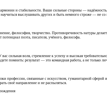
армонии и стабильности. Ваши сильные стороны — надёжность, 
 научиться выслушивать других и быть немного строже — не со
инение, философия, творчество. Противоречивость натуры делае
 потенциал поэта, писателя, учёного, философа.
ас сильная воля, стремление к успеху и высокая требовательнос
дете помнить: результат — это командная работа, а не только ли
изки профессии, связанные с искусством, гуманитарной сферой
рать своё направление и не распыляться.