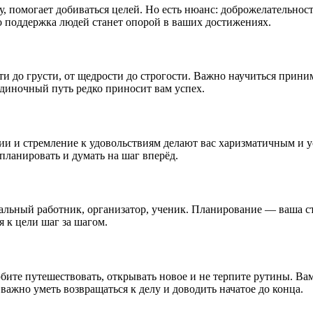
у, помогает добиваться целей. Но есть нюанс: доброжелательно
о поддержка людей станет опорой в ваших достижениях.
и до грусти, от щедрости до строгости. Важно научиться принима
диночный путь редко приносит вам успех.
нии и стремление к удовольствиям делают вас харизматичным и 
планировать и думать на шаг вперёд.
альный работник, организатор, ученик. Планирование — ваша ст
 к цели шаг за шагом.
ите путешествовать, открывать новое и не терпите рутины. Вам 
ажно уметь возвращаться к делу и доводить начатое до конца.