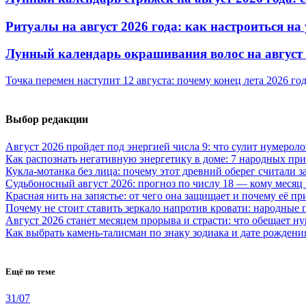
Ритуалы на август 2026 года: как настроиться на
Лунный календарь окрашивания волос на август 
Точка перемен наступит 12 августа: почему конец лета 2026 г
Выбор редакции
Август 2026 пройдет под энергией числа 9: что сулит нумероло
Как распознать негативную энергетику в доме: 7 народных пр
Кукла-мотанка без лица: почему этот древний оберег считали 
Судьбоносный август 2026: прогноз по числу 18 — кому месяц
Красная нить на запястье: от чего она защищает и почему её п
Почему не стоит ставить зеркало напротив кровати: народные
Август 2026 станет месяцем прорыва и страсти: что обещает н
Как выбрать камень-талисман по знаку зодиака и дате рождени
Ещё по теме
31/07