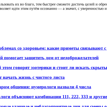
льзовать их во благо, тем быстрее сможете достичь целей и об
воляет идти этим путём осознанно — а значит, с уверенностью и
облемах со здоровьем: какие приметы связывают 
ый помогает защитить дом от недоброжелателей
б этом говорят эзотерики и стоит ли искать скрыт
т начать жизнь с чистого листа
аром общения: нумерологи назвали 4 числа
оги объясняют комбинации 111, 222, 333 и други
самые удачные и неблагоприятные дни для смены 