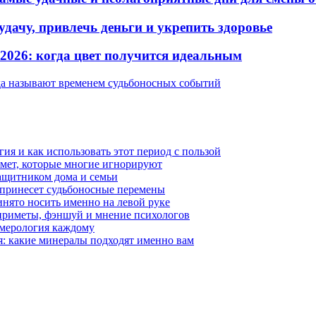
 удачу, привлечь деньги и укрепить здоровье
2026: когда цвет получится идеальным
ода называют временем судьбоносных событий
гия и как использовать этот период с пользой
имет, которые многие игнорируют
защитником дома и семьи
 принесет судьбоносные перемены
ринято носить именно на левой руке
 приметы, фэншуй и мнение психологов
умерология каждому
я: какие минералы подходят именно вам