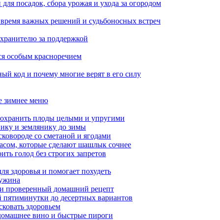
для посадок, сбора урожая и ухода за огородом
: время важных решений и судьбоносных встреч
у хранителю за поддержкой
ся особым красноречием
ый код и почему многие верят в его силу
ое зимнее меню
сохранить плоды целыми и упругими
нику и землянику до зимы
сковороде со сметаной и ягодами
насом, которые сделают шашлык сочнее
ить голод без строгих запретов
ля здоровья и помогает похудеть
 ужина
а и проверенный домашний рецепт
ой пятиминутки до десертных вариантов
сковать здоровьем
 домашнее вино и быстрые пироги