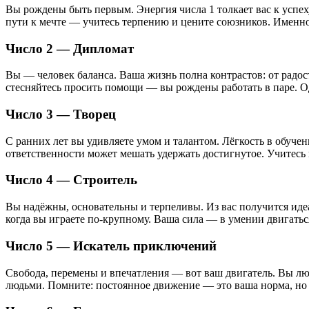
Вы рождены быть первым. Энергия числа 1 толкает вас к успех
пути к мечте — учитесь терпению и цените союзников. Именн
Число 2 — Дипломат
Вы — человек баланса. Ваша жизнь полна контрастов: от радост
стесняйтесь просить помощи — вы рождены работать в паре. О
Число 3 — Творец
С ранних лет вы удивляете умом и талантом. Лёгкость в обуче
ответственности может мешать удержать достигнутое. Учитесь 
Число 4 — Строитель
Вы надёжны, основательны и терпеливы. Из вас получится иде
когда вы играете по-крупному. Ваша сила — в умении двигаться
Число 5 — Искатель приключений
Свобода, перемены и впечатления — вот ваш двигатель. Вы люб
людьми. Помните: постоянное движение — это ваша норма, но в